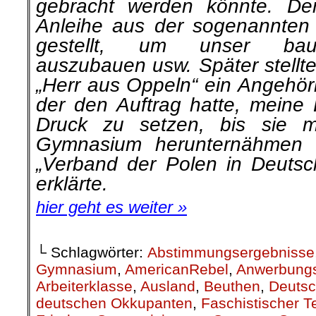
gebracht werden könnte. De
Anleihe aus der soge­nannten „
gestellt, um unser bauf
auszubauen usw. Später stellte
„Herr aus Oppeln“ ein Angehör
der den Auftrag hatte, meine 
Druck zu setzen, bis sie m
Gymnasium herunternähmen
„Verband der Polen in Deutsch
erklärte.
hier geht es weiter »
└ Schlagwörter:
Abstimmungsergebnisse
Gymnasium
,
AmericanRebel
,
Anwerbung
Arbeiterklasse
,
Ausland
,
Beuthen
,
Deutsc
deutschen Okkupanten
,
Faschistischer Te