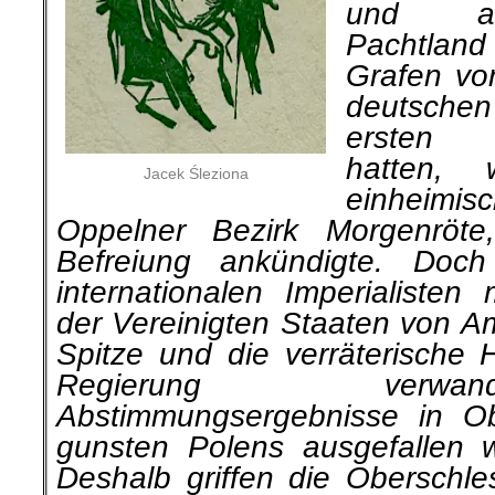
und an
Pachtlan
Grafen vo
deutsche
ersten W
hatten,
Jacek Śleziona
einheim
Oppelner Bezirk Morgenröte
Befreiung ankündigte. Doc
internationalen Imperialisten
der Vereinigten Staaten von Am
Spitze und die verräterische H
Regie­rung verw
Abstimmungsergebnisse in Ob
gunsten Polens ausgefallen w
Deshalb griffen die Oberschle