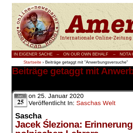
Internationale Onlinezeitung für Frieden
IN EIGENER SACHE
–
ON OUR OWN BEHALF –
NOTA
Startseite
›
Beiträge getaggt mit "Anwerbungsversuche"
Beiträge getaggt mit Anwe
1 Ergebnis.
on
25. Januar 2020
Jan.
25
Veröffentlicht In:
Saschas Welt
Sascha
Jacek Śleziona: Erinnerung