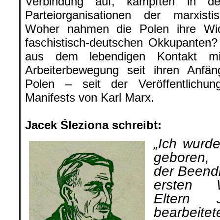
Verbindung auf, kämpften in d
Parteiorganisationen der marxisti
Woher nahmen die Polen ihre Wid
faschistisch-deutschen Okkupanten?
aus dem lebendigen Kontakt mi
Arbeiterbewegung seit ihren Anfä
Polen – seit der Veröffentlichu
Manifests von Karl Marx.
.
Jacek Śleziona schreibt:
„Ich wurd
ge­boren
der Beend
ersten W
Eltern
bearbeitet