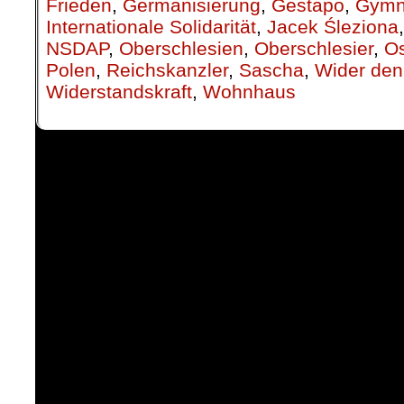
Frieden
,
Germanisierung
,
Gestapo
,
Gymn
Internationale Solidarität
,
Jacek Śleziona
NSDAP
,
Oberschlesien
,
Oberschlesier
,
Os
Polen
,
Reichskanzler
,
Sascha
,
Wider den
Widerstandskraft
,
Wohnhaus