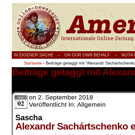
Internationale Onlinezeitung für Frieden
IN EIGENER SACHE
–
ON OUR OWN BEHALF –
NOTA
Startseite
›
Beiträge getaggt mit "Alexandr Sachártschenk
Beiträge getaggt mit Alexa
1 Ergebnis.
on
2. September 2018
Sep.
02
Veröffentlicht In: Allgemein
Sascha
Alexandr Sachártschenko 