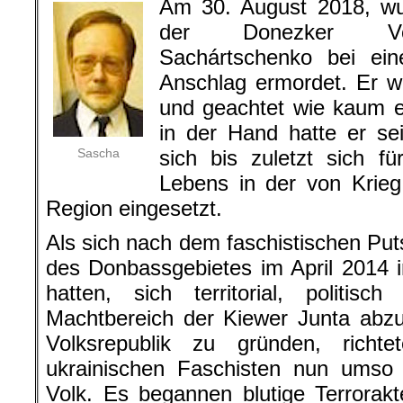
Am 30. August 2018, wu
der Donezker Volk
Sachártschenko bei eine
Anschlag ermordet. Er wa
und geachtet wie kaum e
in der Hand hatte er se
Sascha
sich bis zuletzt sich f
Lebens in der von Krieg
Region eingesetzt.
Als sich nach dem faschistischen Put
des Donbassgebietes im April 2014 i
hatten, sich territorial, politisc
Machtbereich der Kiewer Junta abz
Volksrepublik zu gründen, richt
ukrainischen Faschisten nun ums
Volk. Es begannen blutige Terrorak