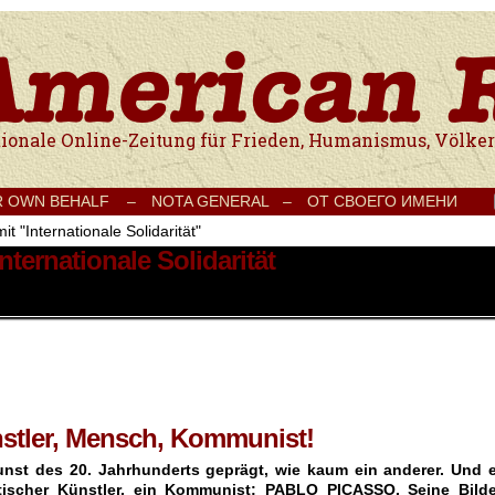
e Onlinezeitung für Frieden, Humanismus, Völkerverständigung und Kul
R OWN BEHALF –
NOTA GENERAL –
ОТ СВОЕГО ИМЕНИ
it "Internationale Solidarität"
nternationale Solidarität
nstler, Mensch, Kommunist!
.
unst des 20. Jahrhunderts geprägt, wie kaum ein anderer. Und e
itischer Künstler, ein Kommunist: PABLO PICASSO. Seine Bilde