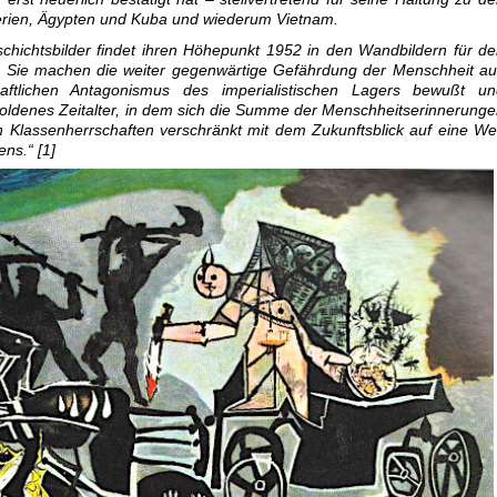
erien, Ägypten und Kuba und wiederum Vietnam.
hichtsbilder findet ihren Höhepunkt 1952 in den Wandbildern für d
s. Sie machen die weiter gegenwärtige Gefährdung der Menschheit a
aftlichen Antagonismus des imperialistischen Lagers bewußt un
Goldenes Zeitalter, in dem sich die Summe der Menschheitserinnerung
Klassenherrschaften verschränkt mit dem Zukunftsblick auf eine We
ns.“ [1]