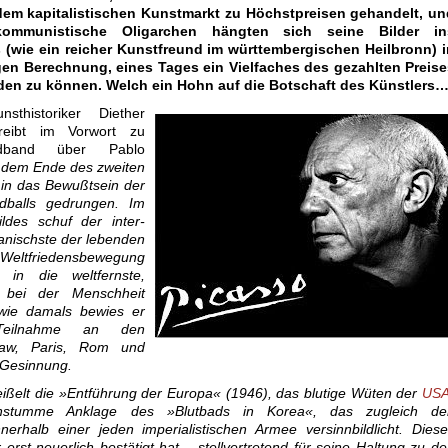
em kapitalistischen Kunstmarkt zu Höchstpreisen gehandelt, un
ikommunistische Oligarchen hängten sich seine Bilder in
(wie ein reicher Kunstfreund im württembergischen Heilbronn) i
igen Berechnung, eines Tages ein Vielfaches des gezahlten Preise
en zu können. Welch ein Hohn auf die Botschaft des Künstlers
sthistoriker Diether
reibt im Vorwort zu
ldband über Pablo
t dem Ende des zweiten
s in das Bewußtsein der
dballs gedrungen. Im
ildes schuf der inter­
panischste der lebenden
 Weltfriedensbewegung
 in die weltfernste,
, bei der Menschheit
 wie damals bewies er
 Teilnahme an den
aw
, Paris, Rom und
 Gesinnung.
ißelt die »Entführung der Europa« (1946), das blutige Wüten der
USA
stumme Anklage des »Blutbads in Korea«, das zugleich de
nerhalb einer jeden imperialistischen Armee versinnbildlicht. Dies
erst neuerlich bestätigt hat – stellvertretend für seine Haltung zu d