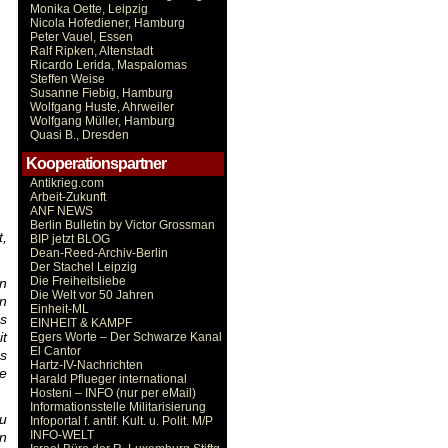
Monika Oette, Leipzig
Nicola Hofediener, Hamburg
Peter Vauel, Essen
Ralf Ripken, Altenstadt
Ricardo Lerida, Maspalomas
Steffen Weise
Susanne Fiebig, Hamburg
Wolfgang Huste, Ahrweiler
Wolfgang Müller, Hamburg
Quasi B., Dresden
Kooperationspartner
Antikrieg.com
Arbeit-Zukunft
ANF NEWS
Berlin Bulletin by Victor Grossman
t,
BIP jetzt BLOG
Dean-Reed-Archiv-Berlin
Der Stachel Leipzig
Die Freiheitsliebe
en
Die Welt vor 50 Jahren
en
Einheit-ML
es
EINHEIT & KAMPF
it
Egers Worte – Der Schwarze Kanal
El Cantor
as
Hartz-IV-Nachrichten
ie
Harald Pflueger international
Hosteni – INFO (nur per eMail)
Informationsstelle Militarisierung
zu
Infoportal f. antif. Kult. u. Polit. M/P
INFO-WELT
en