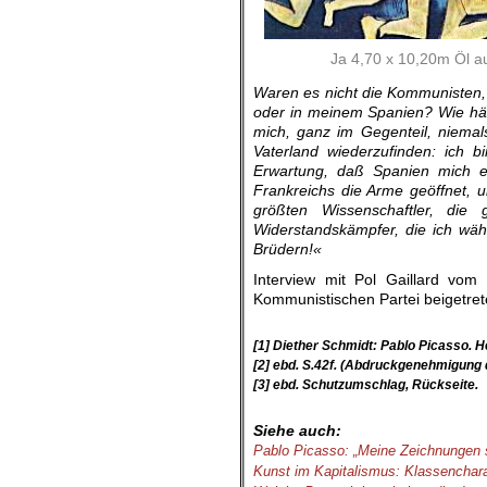
Ja 4,70 x 10,20m Öl au
Waren es nicht die Kommunisten, 
oder in meinem Spanien? Wie hät
mich, ganz im Gegenteil, niemals
Vaterland wiederzufinden: ich b
Erwartung, daß Spanien mich e
Frankreichs die Arme geöffnet, un
größten Wissenschaftler, die
Widerstandskämpfer, die ich wä
Brüdern!«
Interview mit Pol Gaillard v
Kommunistischen Partei beigetrete
[1] Diether Schmidt: Pablo Picasso. H
[2] ebd. S.42f. (Abdruckgenehmigung
[3] ebd. Schutzumschlag, Rückseite.
Siehe auch:
Pablo Picasso: „Meine Zeichnungen 
Kunst im Kapitalismus: Klassenchar