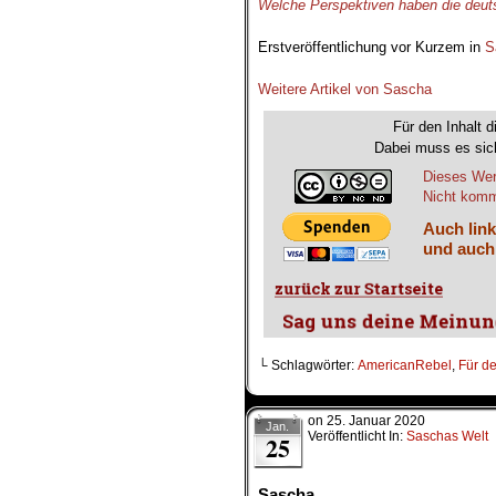
Welche Perspektiven haben die deu
.
Erstveröffentlichung vor Kurzem in
S
.
.
Weitere Artikel von Sascha
Für den Inhalt d
Dabei muss es sich
Dieses Wer
Nicht komme
Auch link
und auch
└ Schlagwörter:
AmericanRebel
,
Für d
on
25. Januar 2020
Jan.
Veröffentlicht In:
Saschas Welt
25
Sascha