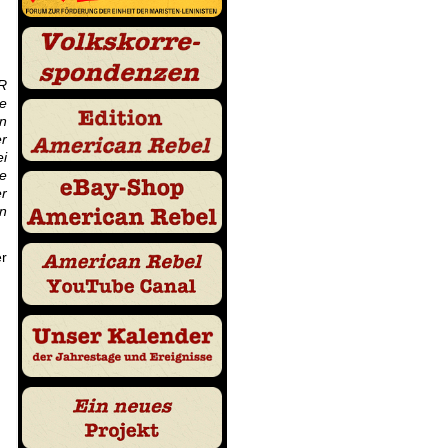
SR
be
in
er
i
ie
r
n
r