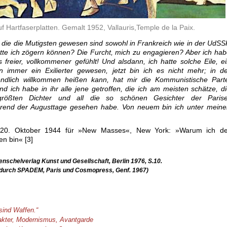
f Hartfaserplatten. Gemalt 1952, Vallauris,Temple de la Paix.
die die Mutig­sten gewesen sind sowohl in Frankreich wie in der UdS
te ich zögern können? Die Furcht, mich zu engagieren? Aber ich ha
 freier, vollkommener gefühlt! Und alsdann, ich hatte solche Eile, e
in immer ein Exilierter gewesen, jetzt bin ich es nicht mehr; in d
ndlich willkommen heißen kann, hat mir die Kommunistische Parte
d ich habe in ihr alle jene getroffen, die ich am meisten schätze, d
 größten Dichter und all die so schönen Gesichter der Parise
hrend der Augusttage gesehen habe. Von neuem bin ich unter meine
om 20. Oktober 1944 für »New Masses«, New York: »Warum ich de
n bin« [3]
enschelverlag Kunst und Gesellschaft, Berlin 1976, S.10.
 durch SPADEM, Paris und Cosmopress, Genf. 1967)
sind Waffen.“
akter, Modernismus, Avantgarde