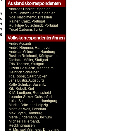
Auslandskorrespondenten
Andreas Habicht, Spanien
en
Jairo Gomez Garcia, Spanien
Noel Nascimento, Brasilien
us
Rainer Kranz, Portugal
d
Rui Filipe Gutschmidt, Portugal
en
Yücel Özdemir, Türkei
lt
Volkskorrespondenten/innen
Andre Accardi
André Höppner, Hannover
Andreas Grünwald, Hamburg
Bastian Reichardt, Königswinter
Diethard Möller, Stuttgart
Fritz Theisen, Stuttgart
Gizem Gözüacik, Mannheim
Heinrich Schreiber
Ilga Röder, Saarbrücken
Jens Lustig, Augsburg
Kalle Schulze, Sassnitz
Kiki Rebell, Kiel
K-M. Luettgen, Remscheid
Leander Sukov, Ochsenfurt
Luise Schoolmann, Hambgurg
Maritta Brückner, Leipzig
Matthias Wolf, Potsdam
Max Bryan, Hamburg
Merle Lindemann, Bochum
Michael Hillerband,
Recklinghausen
H. Michael Vilsmeier, Dingolfing