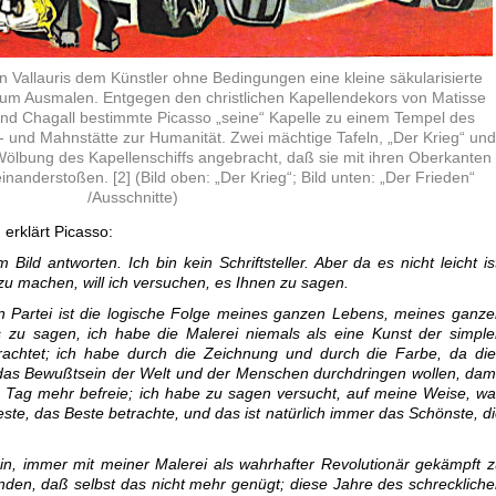
n Vallauris dem Künstler ohne Bedingungen eine kleine säkularisierte
zum Ausmalen. Entgegen den christlichen Kapellendekors von Matisse
und Chagall bestimmte Picasso „seine“ Kapelle zu einem Tempel des
e- und Mahnstätte zur Humanität. Zwei mächtige Tafeln, „Der Krieg“ und
Wölbung des Kapellenschiffs angebracht, daß sie mit ihren Oberkanten
nanderstoßen. [2] (Bild oben: „Der Krieg“; Bild unten: „Der Frieden“
/Ausschnitte)
 erklärt Picasso:
Bild antworten. Ich bin kein Schriftsteller. Aber da es nicht leicht is
zu machen, will ich versuchen, es Ihnen zu sagen.
en Partei ist die logische Folge meines ganzen Lebens, meines ganz
s zu sagen, ich habe die Malerei niemals als eine Kunst der simpl
trachtet; ich habe durch die Zeichnung und durch die Farbe, da di
as Bewußtsein der Welt und der Menschen durch­dringen wollen, dam
n Tag mehr befreie; ich habe zu sagen versucht, auf meine Weise, w
este, das Beste betrachte, und das ist natürlich immer das Schönste, d
in, immer mit meiner Malerei als wahrhafter Revolutionär gekämpft 
anden, daß selbst das nicht mehr genügt; diese Jahre des schrecklich