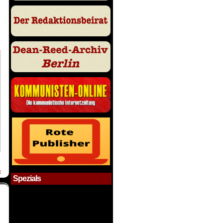
t
Spezials