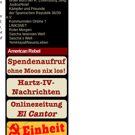
Israel Büro der R. Luxemburg Stiftg.
on
JusticeNow!
Kämpfer und Freunde
der Spanischen Republik 36/39
im
e.V.
l;
Kommunisten Online †
LINKSNET
e,
Roter Morgen
et
Sascha Iwanows Welt
d
Sascha’s Welt
YeniHayat/NeuesLeben
American Rebel