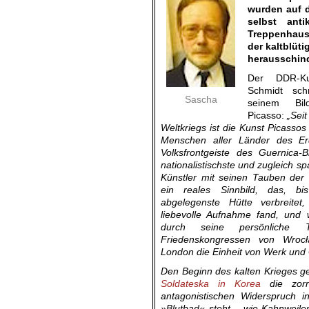
wurden auf d
selbst ant
Treppenhaus 
der kaltblüt
herausschind
Der DDR-Kun
Schmidt sch
Sascha
seinem Bi
Picasso:
„Sei
Weltkriegs ist die Kunst Picasso
Menschen aller Länder des Er
Volksfrontgeiste des Guernica-B
nationalistischste und zugleich s
Künstler mit seinen Tauben der
ein reales Sinnbild, das, bis
abgelegenste Hütte verbreitet
liebevolle Aufnahme fand, und
durch seine persönliche
Friedenskongressen von
Wrocł
London die Einheit von Werk und
Den Beginn des kalten Krieges ge
Soldateska in Korea
die zorn
antagonistischen Widerspruch in
»Blutbad« steht – wie Kahnweiler 