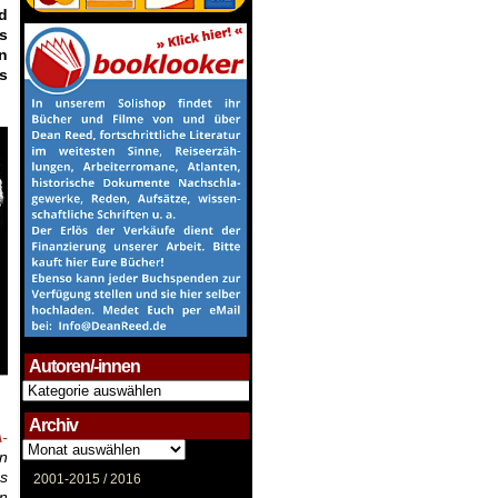
d
s
n
s
…
Autoren/-innen
Autoren/-
innen
Archiv
-
Archiv
n
es
2001-2015 /
2016
en