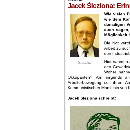
Jacek Śleziona: Eri
Wie vielen 
wie dem Kom
damaligen Ve
auch sagen, 
Möglichkeit 
Die Not vertr
Arbeit zu suc
den Industrie
Hier nahmen s
Sascha
den Gewerksc
Woher nahmen
Okkupanten? Von nirgends an
Arbeiterbewegung seit ihren A
Kommunistischen Manifests von K
.
Jacek Śleziona schreibt: