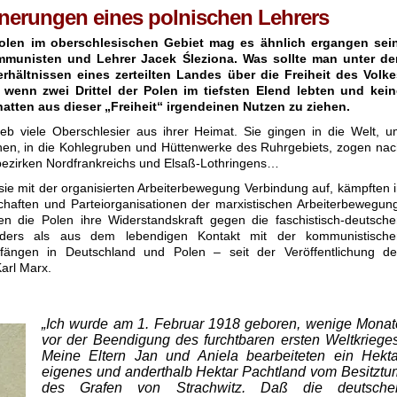
nnerungen eines polnischen Lehrers
Polen im oberschlesischen Gebiet mag es ähnlich ergangen sein
munisten und Lehrer Jacek Śleziona. Was sollte man unter de
rhältnissen eines zerteilten Landes über die Freiheit des Volke
wenn zwei Drittel der Polen im tiefsten Elend lebten und kein
hatten aus dieser „Freiheit“ irgendeinen Nutzen zu ziehen.
ieb viele Oberschlesier aus ihrer Heimat. Sie gingen in die Welt, 
hen, in die Kohlegruben und Hüttenwerke des Ruhrgebiets, zogen na
bezirken Nordfrankreichs und Elsaß-Lothringens…
ie mit der organisierten Arbeiterbewegung Verbindung auf, kämpften 
haften und Parteiorganisationen der marxistischen Arbeiterbewegun
 die Polen ihre Widerstandskraft gegen die faschistisch-deutsche
ders als aus dem lebendigen Kontakt mit der kommunistische
nfängen in Deutschland und Polen – seit der Veröffentlichung de
arl Marx.
„Ich wurde am 1. Februar 1918 ge­boren, wenige Monat
vor der Beendigung des furchtbaren ersten Welt­krieges
Meine Eltern Jan und Aniela bearbeiteten ein Hekta
eigenes und anderthalb Hektar Pachtland vom Besitztu
des Grafen von Strachwitz. Daß die deutsche