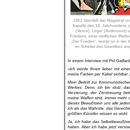
1952 überließ der Magistrat vo
Kapelle des 14. Jahrhunderts 
(Vence), Léger (Audincourt) 
Friedens, einer weltlichen Weih
„Der Frieden“, wurde so in der 
im Scheitel des Gewölbes anei
In einem Interview mit Pol Gaillard
»lch würde Ihnen lieber mit einem 
meine Farben per Kabel sichtbar 
Mein Beitritt zur Kommunistisch
Werkes. Denn, ich bin stolz, da
Verzierung, der Zerstreuung be­
meine Waffen sind, immer mehr d
dieses Bewußtsein uns alle jede
ich als das Wahrste, das Ge­recht
größten Künstler wissen es wohl.
Ja, ich habe das Selbstbewußtse
haben. Aber ich habe jetzt verst