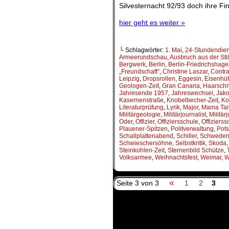
Silvesternacht 92/93 doch ihre Fi
hier geht es weiter »
└ Schlagwörter:
1. Mai
,
24-Stundendien
Armeerundschau
,
Ausbruch aus der Stil
Bergwerk
,
Berlin
,
Berlin-Friedrichshag
„Freundschaft“
,
Christine Laszar
,
Contra
Leipzig
,
Dropsrollen
,
Eggesin
,
Eisenhüt
Geologen-Zeit
,
Gran Canaria
,
Haarschni
Jahresende 1957
,
Jahreswechsel
,
Jako
Kasernenstraße
,
Knobelbecher-Zeit
,
Ko
Literaturprüfung
,
Lyrik
,
Major
,
Mama Ta
Militärgeologie
,
Militärjournalist
,
Militär
Oder
,
Offizier
,
Offiziersschule
,
Offizierss
Plauener-Spitzen
,
Politverwaltung
,
Pot
Schallplattenabend
,
Schiller
,
Schwede
Schwieschersöhne
,
Selbstkritik
,
Skoda
Steinkohlen-Zeit
,
Sternenbild Schütze
,
Volksarmee
,
Weihnachtsfest
,
Weimar
,
W
«
Seite 3 von 3
1
2
3