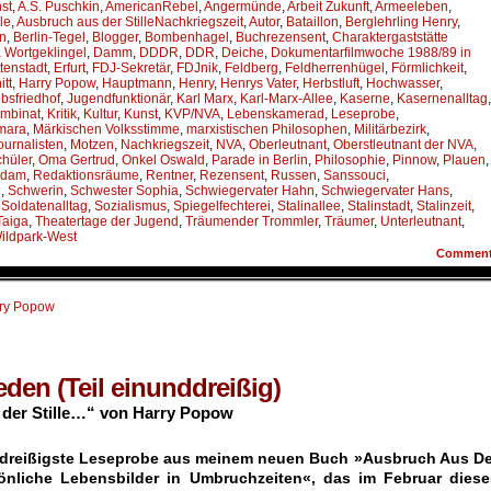
st
,
A.S. Puschkin
,
AmericanRebel
,
Angermünde
,
Arbeit Zukunft
,
Armeeleben
,
le
,
Ausbruch aus der StilleNachkriegszeit
,
Autor
,
Bataillon
,
Berglehrling Henry
,
en
,
Berlin-Tegel
,
Blogger
,
Bombenhagel
,
Buchrezensent
,
Charaktergaststätte
 Wortgeklingel
,
Damm
,
DDDR
,
DDR
,
Deiche
,
Dokumentarfilmwoche 1988/89 in
tenstadt
,
Erfurt
,
FDJ-Sekretär
,
FDJnik
,
Feldberg
,
Feldherrenhügel
,
Förmlichkeit
,
tt
,
Harry Popow
,
Hauptmann
,
Henry
,
Henrys Vater
,
Herbstluft
,
Hochwasser
,
bsfriedhof
,
Jugendfunktionär
,
Karl Marx
,
Karl-Marx-Allee
,
Kaserne
,
Kasernenalltag
,
mbinat
,
Kritik
,
Kultur
,
Kunst
,
KVP/NVA
,
Lebenskamerad
,
Leseprobe
,
mara
,
Märkischen Volksstimme
,
marxistischen Philosophen
,
Militärbezirk
,
journalisten
,
Motzen
,
Nachkriegszeit
,
NVA
,
Oberleutnant
,
Oberstleutnant der NVA
,
chüler
,
Oma Gertrud
,
Onkel Oswald
,
Parade in Berlin
,
Philosophie
,
Pinnow
,
Plauen
,
sdam
,
Redaktionsräume
,
Rentner
,
Rezensent
,
Russen
,
Sanssouci
,
n
,
Schwerin
,
Schwester Sophia
,
Schwiegervater Hahn
,
Schwiegervater Hans
,
,
Soldatenalltag
,
Sozialismus
,
Spiegelfechterei
,
Stalinallee
,
Stalinstadt
,
Stalinzeit
,
Taiga
,
Theatertage der Jugend
,
Träumender Trommler
,
Träumer
,
Unterleutnant
,
ildpark-West
Commen
ry Popow
eden (Teil einunddreißig)
der Stille…“ von Harry Popow
e dreißigste Leseprobe aus meinem neuen Buch »Ausbruch Aus De
sönliche Lebensbilder in Umbruchzeiten«, das im Februar diese