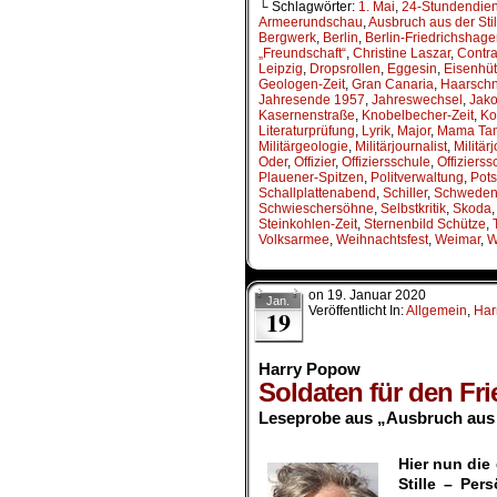
└ Schlagwörter:
1. Mai
,
24-Stundendien
Armeerundschau
,
Ausbruch aus der Stil
Bergwerk
,
Berlin
,
Berlin-Friedrichshag
„Freundschaft“
,
Christine Laszar
,
Contra
Leipzig
,
Dropsrollen
,
Eggesin
,
Eisenhüt
Geologen-Zeit
,
Gran Canaria
,
Haarschni
Jahresende 1957
,
Jahreswechsel
,
Jako
Kasernenstraße
,
Knobelbecher-Zeit
,
Ko
Literaturprüfung
,
Lyrik
,
Major
,
Mama Ta
Militärgeologie
,
Militärjournalist
,
Militär
Oder
,
Offizier
,
Offiziersschule
,
Offizierss
Plauener-Spitzen
,
Politverwaltung
,
Pot
Schallplattenabend
,
Schiller
,
Schwede
Schwieschersöhne
,
Selbstkritik
,
Skoda
Steinkohlen-Zeit
,
Sternenbild Schütze
,
Volksarmee
,
Weihnachtsfest
,
Weimar
,
W
on
19. Januar 2020
Jan.
Veröffentlicht In:
Allgemein
,
Har
19
Harry Popow
Soldaten für den Fri
Leseprobe aus „Ausbruch aus 
.
Hier nun di
Stille – Per