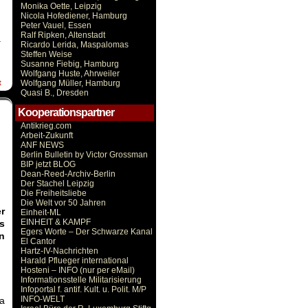
Monika Oette, Leipzig
Nicola Hofediener, Hamburg
Peter Vauel, Essen
Ralf Ripken, Altenstadt
r
Ricardo Lerida, Maspalomas
Steffen Weise
Susanne Fiebig, Hamburg
Wolfgang Huste, Ahrweiler
t
Wolfgang Müller, Hamburg
Quasi B., Dresden
Kooperationspartner
Antikrieg.com
Arbeit-Zukunft
ANF NEWS
Berlin Bulletin by Victor Grossman
BIP jetzt BLOG
Dean-Reed-Archiv-Berlin
Der Stachel Leipzig
Die Freiheitsliebe
Die Welt vor 50 Jahren
r
Einheit-ML
EINHEIT & KAMPF
s
Egers Worte – Der Schwarze Kanal
n
El Cantor
Hartz-IV-Nachrichten
Harald Pflueger international
Hosteni – INFO (nur per eMail)
Informationsstelle Militarisierung
Infoportal f. antif. Kult. u. Polit. M/P
INFO-WELT
ka