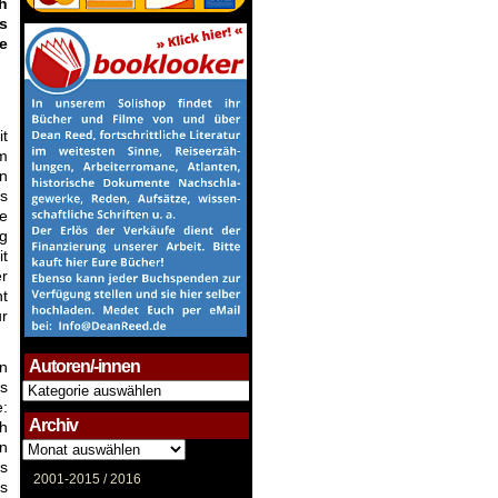
h
s
e
t
em
nn
s
ie
g
it
er
ht
ur
Autoren/-innen
en
es
Autoren/-
innen
e:
Archiv
ch
en
Archiv
ns
2001-2015 /
2016
Es