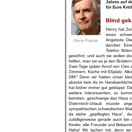
Jahres auf d
für Eure Kri
.
Blind ge
Henry hat Zei
einen schwe
Angebote. Di
Harry Popow
darüber. Eine
Telefon flöte
gewöhnt, und auch sie wollen do
helfen, man sei es ja den Brüder
Zwei Tage später Anruf von Cleo 
Zimmern, Küche mit Eßplatz, Alk
DM!“ Denn wir hatten unser klei
absolut kein As im Handwerklich
hat bisher immer gut geklappt. D
weitere Interessenten, so kom
betreten, geschweige das Haus v
Österreich-Urlaub musste an
sympathischen schwedischen Makle
da stehe „gepflegtes Haus“, d
zufälligerweise gerade auch bei
Kinder, alle Freunde und Bekannt
Haha! Wir lachen mit, denn wir