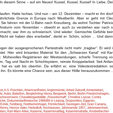
n diesem Sinne – auf ein Neues! Kussel, Kussel, Kussel! In Liebe, De
aufen. Hatte Ischias. Und nun – am 12. Dezember – macht er ihn doc
fährlichste Grenze in Europa nach Westberlin. Aber er geht mit Cle
. Sie fahren mit der U-Bahn nach Kreuzberg, da wohnt Tochter Patrici
n Ansturm vom November – obwohl er auch zu verstehen war nach s
gemacht, war ihm zu schreierisch. Und wieder: Gemischte Gefühle be
 „Nicht wir haben dies erarbeitet“, denkt er. Schön, schön … Und dan
egen der ausgesprochenen Parteistrafe nicht mehr „tragbar“. Er wird 
tet. Hier wird brisantes Material für den „Schwarzen Kanal“ mit Kar
et. Mühevolles Registrieren der Westsendungen, scharfe Trennung v
, Tag und Nacht im Schichtsystem, reinste Knüppelarbeit. Seit Anfa
t es satt bis obenhin. Da erfährt er, eine Videotextredaktion so
ert ihn. Es könnte eine Chance sein, aus dieser Hölle herauszukommen
st
,
A.S. Puschkin
,
AmericanRebel
,
Angermünde
,
Arbeit Zukunft
,
Armeeleben
,
le
,
Autor
,
Bataillon
,
Berglehrling Henry
,
Bergwerk
,
Berlin
,
Berlin-Friedrichshagen
,
uchrezensent
,
Charaktergaststätte „Freundschaft“
,
Christine Laszar
,
Contra
iche
,
Dokumentarfilmwoche 1988/89 in Leipzig
,
Dropsrollen
,
Eggesin
,
FDJnik
,
Feldberg
,
Feldherrenhügel
,
Förmlichkeit
,
Geologen-Zeit
,
Gran Canaria
,
Henry
,
Henrys Vater
,
Herbstluft
,
Hochwasser
,
Jahresende 1957
,
Jahreswechsel
,
Marx
,
Karl-Marx-Allee
,
Kaserne
,
Kasernenalltag
,
Kasernenstraße
,
Knobelbecher-