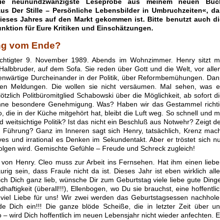
ie neunundzwanzigste Leseprobe aus meinem neuen Buc
s Der Stille – Persönliche Lebensbilder in Umbruchzeiten«, da
ieses Jahres auf den Markt gekommen ist. Bitte benutzt auch di
ktion für Eure Kritiken und Einschätzungen.
ng vom Ende?
chtigter 9. November 1989. Abends im Wohnzimmer. Henry sitzt mi
Halbbruder, auf dem Sofa. Sie reden über Gott und die Welt, vor all
enwärtige Durcheinander in der Politik, über Reformbemühungen. Da
hen Meldungen. Die wollen sie nicht versäumen. Mal sehen, was e
ötzlich Politbüromitglied Schabowski über die Möglichkeit, ab sofort d
hne besondere Genehmigung. Was? Haben wir das Gestammel richti
die in der Küche mitgehört hat, bleibt die Luft weg. So schnell und m
 weitsichtige Politik? Ist das nicht ein Beschluß aus Notwehr? Zeigt d
er Führung? Ganz im Inneren sagt sich Henry, tatsächlich, Krenz mac
tives und irrational es Denken im Sekundentakt. Aber er tröstet sich n
folgen wird. Gemischte Gefühle – Freude und Schreck zugleich!
 von Henry. Cleo muss zur Arbeit ins Fernsehen. Hat ihm einen lieb
aurig sein, dass Fraule nicht da ist. Dieses Jahr ist eben wirklich all
k ich Dich ganz lieb, wünsche Dir zum Geburtstag viele liebe gute Ding
aftigkeit (überall!!!), Ellenbogen, wo Du sie brauchst, eine hoffentli
 viel Liebe für uns! Wir zwei werden das Geburtstagsessen nachhol
de Dich ein!!! Die ganze blöde Scheiße, die in letzter Zeit über u
 – wird Dich hoffentlich im neuen Lebensjahr nicht wieder anfechten. 