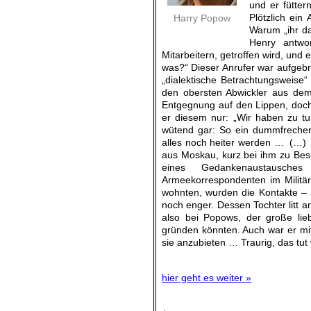
und er fütter
Plötzlich ein
Harry Popow
Warum „ihr da
Henry antwo
Mitarbeitern, getroffen wird, und
was?“ Dieser Anrufer war aufgebra
„dialektische Betrachtungsweise“
den obersten Abwickler aus dem
Entgegnung auf den Lippen, doch i
er diesem nur: „Wir haben zu tun
wütend gar: So ein dummfrecher 
alles noch heiter werden … (…) S
aus Moskau, kurz bei ihm zu Bes
eines Gedankenaustausches
Armeekorrespondenten im Militär
wohnten, wurden die Kontakte – a
noch enger. Dessen Tochter litt a
also bei Popows, der große lie
gründen könnten. Auch war er m
sie anzubieten … Traurig, das tu
hier geht es weiter »