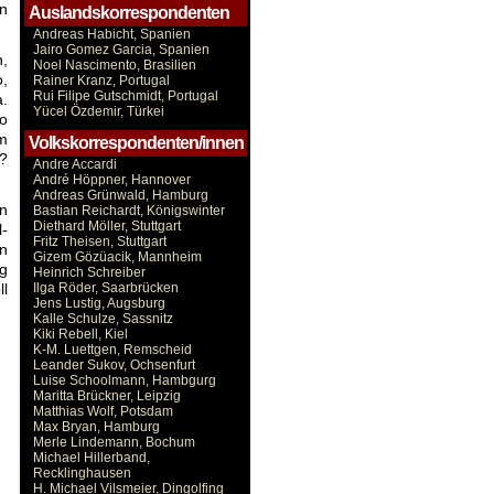
in
Auslandskorrespondenten
Andreas Habicht, Spanien
Jairo Gomez Garcia, Spanien
h,
Noel Nascimento, Brasilien
o,
Rainer Kranz, Portugal
Rui Filipe Gutschmidt, Portugal
a.
Yücel Özdemir, Türkei
o
im
Volkskorrespondenten/innen
n?
Andre Accardi
André Höppner, Hannover
Andreas Grünwald, Hamburg
in
Bastian Reichardt, Königswinter
Diethard Möller, Stuttgart
l-
Fritz Theisen, Stuttgart
on
Gizem Gözüacik, Mannheim
ng
Heinrich Schreiber
ll
Ilga Röder, Saarbrücken
Jens Lustig, Augsburg
…
Kalle Schulze, Sassnitz
Kiki Rebell, Kiel
K-M. Luettgen, Remscheid
Leander Sukov, Ochsenfurt
Luise Schoolmann, Hambgurg
Maritta Brückner, Leipzig
Matthias Wolf, Potsdam
Max Bryan, Hamburg
Merle Lindemann, Bochum
Michael Hillerband,
Recklinghausen
H. Michael Vilsmeier, Dingolfing