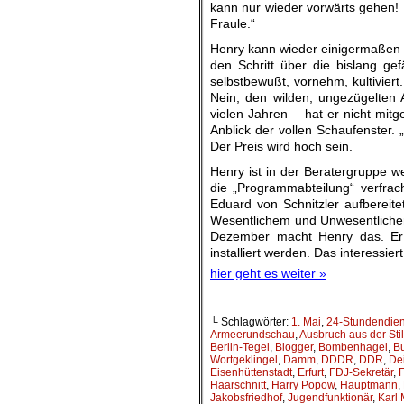
kann nur wieder vorwärts gehen! I
Fraule.“
Henry kann wieder einigermaßen l
den Schritt über die bislang ge
selbstbewußt, vornehm, kultiviert
Nein, den wilden, ungezügelte
vielen Jahren – hat er nicht mit
Anblick der vollen Schaufenster.
Der Preis wird hoch sein.
Henry ist in der Beratergruppe w
die „Programmabteilung“ verfrach
Eduard von Schnitzler aufbereit
Wesentlichem und Unwesentlichem
Dezember macht Henry das. Er ha
installiert werden. Das interessi
hier geht es weiter »
└ Schlagwörter:
1. Mai
,
24-Stundendien
Armeerundschau
,
Ausbruch aus der Stil
Berlin-Tegel
,
Blogger
,
Bombenhagel
,
B
Wortgeklingel
,
Damm
,
DDDR
,
DDR
,
De
Eisenhüttenstadt
,
Erfurt
,
FDJ-Sekretär
,
Haarschnitt
,
Harry Popow
,
Hauptmann
,
Jakobsfriedhof
,
Jugendfunktionär
,
Karl 