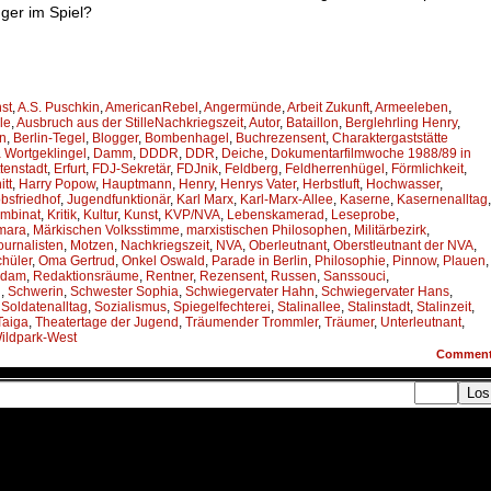
nger im Spiel?
st
,
A.S. Puschkin
,
AmericanRebel
,
Angermünde
,
Arbeit Zukunft
,
Armeeleben
,
le
,
Ausbruch aus der StilleNachkriegszeit
,
Autor
,
Bataillon
,
Berglehrling Henry
,
en
,
Berlin-Tegel
,
Blogger
,
Bombenhagel
,
Buchrezensent
,
Charaktergaststätte
 Wortgeklingel
,
Damm
,
DDDR
,
DDR
,
Deiche
,
Dokumentarfilmwoche 1988/89 in
tenstadt
,
Erfurt
,
FDJ-Sekretär
,
FDJnik
,
Feldberg
,
Feldherrenhügel
,
Förmlichkeit
,
tt
,
Harry Popow
,
Hauptmann
,
Henry
,
Henrys Vater
,
Herbstluft
,
Hochwasser
,
bsfriedhof
,
Jugendfunktionär
,
Karl Marx
,
Karl-Marx-Allee
,
Kaserne
,
Kasernenalltag
,
mbinat
,
Kritik
,
Kultur
,
Kunst
,
KVP/NVA
,
Lebenskamerad
,
Leseprobe
,
mara
,
Märkischen Volksstimme
,
marxistischen Philosophen
,
Militärbezirk
,
journalisten
,
Motzen
,
Nachkriegszeit
,
NVA
,
Oberleutnant
,
Oberstleutnant der NVA
,
chüler
,
Oma Gertrud
,
Onkel Oswald
,
Parade in Berlin
,
Philosophie
,
Pinnow
,
Plauen
,
sdam
,
Redaktionsräume
,
Rentner
,
Rezensent
,
Russen
,
Sanssouci
,
n
,
Schwerin
,
Schwester Sophia
,
Schwiegervater Hahn
,
Schwiegervater Hans
,
,
Soldatenalltag
,
Sozialismus
,
Spiegelfechterei
,
Stalinallee
,
Stalinstadt
,
Stalinzeit
,
Taiga
,
Theatertage der Jugend
,
Träumender Trommler
,
Träumer
,
Unterleutnant
,
ildpark-West
Commen