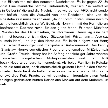
n die Bildschirme mit den neuesten Nachrichten. Es ist gegen 22 Uh
 Anruf. Eine männliche Stimme. Unfreundlich, mürrisch. Sie wettert lo
 in Ostberlin“ die und die Nachricht, so wie bei der ARD, nicht sende
rtet höflich, dass die Auswahl von der Redaktion, also von de
 es bestehe kein muss zu kopieren. „Ja ihr Kommunisten, immer noch ro
cht, offensichtlich bis zur Weißglut, als Henry ihn mit der Formulieru
 konfrontiert. Das war zuviel für den guten Mann. Er droht, Mühlfenz
 Westen für das Ostfernsehen, zu informieren. Henry lag eine har
hm ist bewusst, er ist in dieser Situation kein Privatmann … Also sa
, mein Herr“, und legt den Hörer auf. Ein leicht aufgewühlter Henr
deutscher Kleinbürger und manipulierter Antikommunist. Das kann 
tanislaw, Henrys sowjetischer Freund und ehemaliger Militärjournali
uch. Große Freude. Henry hat ihn Anfang der siebziger Jahre währe
 zwischen sowjetischen Militärjournalisten und den NVA
bezirk Neubrandenburg kennengelernt. Als beide Familien in Potsd
uch die familiären, nach offentsichtlich grünem Licht für den Oberst
n Krebs. Deutsche Ärzte halfen, aber es war bereits zu spät. Nun saß 
benswürdige Kerl. Fragte, ob wir gemeinsam irgendwie einen Verla
it einigen gedruckten bunten Karten aus Moskau auf dem Kudamm, u
t weh …