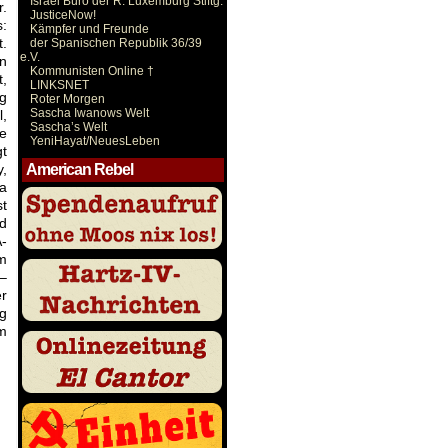
Israel Büro der R. Luxemburg Stiftg.
r.
JusticeNow!
s:
Kämpfer und Freunde
t.
der Spanischen Republik 36/39
e.V.
n
Kommunisten Online †
t,
LINKSNET
ng
Roter Morgen
Sascha Iwanows Welt
l,
Sascha’s Welt
te
YeniHayat/NeuesLeben
gt
y,
American Rebel
ja
st
nd
-
am
 –
er
g
m