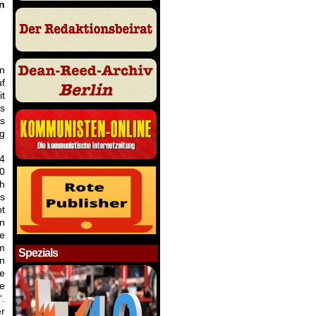
n
an
f
it
ns
es
ng
 4
00
ch
as
bt
n
te
m
Spezials
nn
e
re
“.
er