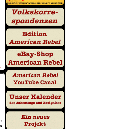
t
r
s