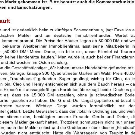
en Markt gekommen ist. Bitte benutzt auch die Kommentarfunktio
tiken und Einschätzungen.
kauft
t und ist gedanklich beim zukünftigen Schwedenhaus, jagt Faxe los 
dischen Makler und an deutsche Immobilienhändler. Wartet au
e kommen prompt. Die Preise der Häuser liegen ab 50.000 DM und we
 bekannte Westberliner Immobilienfirma lässt seine Mitarbeiterin i
n: „50.000 DM! Meine Dame, ich bitte sie, unser Klientel ist Teurer
ch keine Hundehütte kaufen.“ Man würde ja auch bei der Finanzieru
n und Schwestern im Osten schuldig.
an die Geschäftstüchtige: „Wir haben unsere Hundehütte gefunden mit
oven, Garage, knappe 900 Quadratmeter Garten am Wald: Preis 48.0
nes „Traumhäusel“ gefunden. Super gepflegt, wichtig für Cleo, da i
en bin. Cleo und Henry entscheiden sich aus dem Bauch heraus – d
as Exposé mit aussagekräftigen Farbfotos überzeugt beide. Doch es gi
mt es, dass sie 15.000 DM anzahlen, ohne je schwedischen Bode
orher gesehen zu haben. Der Grund: Der längst geplante und bezahl
getreten werden. Wichtige Dinge wurden fernmündlich mit de
r geklärt. Letzte Gewissheit, dass der „total in Ordnung sei, und we
ann stimme das, bestätigten unsere Freunde Gerda und Dieter, di
 diesem Makler gekauft hatten. Trotzdem schmunzeln nicht nur unse
en, auch der Makler selbst und die Gadderoser über diesen „Blindkauf
 wurden nicht enttäuscht. Hatte die Wahrsagerin von Teupitz in d