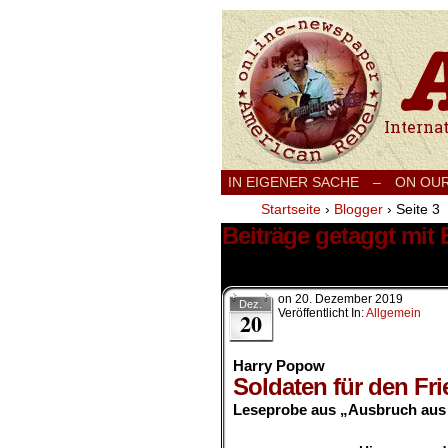
International
IN EIGENER SACHE
–
ON OU
Startseite
›
Blogger
›
Seite 3
Beiträge getaggt mit
23 Ergebnisse.
on
20. Dezember 2019
Dez.
Veröffentlicht In:
Allgemein
20
Harry Popow
Soldaten für den Fr
Leseprobe aus „Ausbruch aus 
.