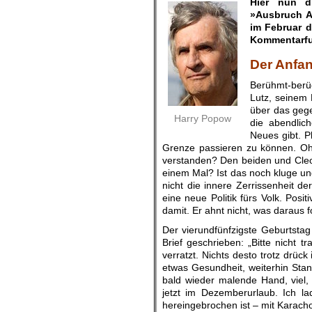
Hier nun d
»Ausbruch Au
im Februar d
Kommentarfun
.
Der Anfa
Berühmt-berü
Lutz, seinem 
über das geg
Harry Popow
die abendlic
Neues gibt. Pl
Grenze passieren zu können. O
verstanden? Den beiden und Cleo, 
einem Mal? Ist das noch kluge und
nicht die innere Zerrissenheit d
eine neue Politik fürs Volk. Posi
damit. Er ahnt nicht, was daraus 
Der vierundfünfzigste Geburtstag
Brief geschrieben: „Bitte nicht tr
verratzt. Nichts desto trotz drüc
etwas Gesundheit, weiterhin Standh
bald wieder malende Hand, viel,
jetzt im Dezemberurlaub. Ich la
hereingebrochen ist – mit Karacho