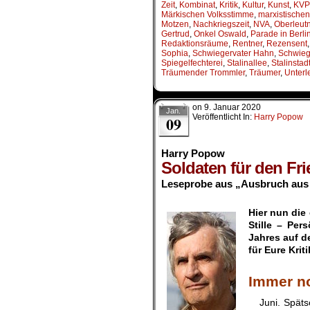
Zeit
,
Kombinat
,
Kritik
,
Kultur
,
Kunst
,
KVP
Märkischen Volksstimme
,
marxistische
Motzen
,
Nachkriegszeit
,
NVA
,
Oberleut
Gertrud
,
Onkel Oswald
,
Parade in Berli
Redaktionsräume
,
Rentner
,
Rezensent
Sophia
,
Schwiegervater Hahn
,
Schwieg
Spiegelfechterei
,
Stalinallee
,
Stalinstad
Träumender Trommler
,
Träumer
,
Unterl
on
9. Januar 2020
Jan.
Veröffentlicht In:
Harry Popow
09
Harry Popow
Soldaten für den Frie
Leseprobe aus „Ausbruch aus 
.
Hier nun di
Stille – Per
Jahres auf d
für Eure Kri
.
Immer n
Juni. Spätsch