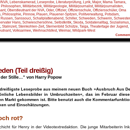
/NVA
,
Lebenskamerad
,
Leseprobe
,
Literaturprüfung
,
Lyrik
,
Major
,
Mama Tamara
,
n Philosophen
,
Militärbezirk
,
Militärgeologie
,
Militärjournalist
,
Militärjournalisten
,
nant
,
Oberstleutnant der NVA
,
Oder
,
Offizier
,
Offiziersschule
,
Offiziersschüler
,
Oma
n
,
Philosophie
,
Pinnow
,
Plauen
,
Plauener-Spitzen
,
Politverwaltung
,
Potsdam
,
,
Russen
,
Sanssouci
,
Schallplattenabend
,
Schiller
,
Schweden
,
Schwerin
,
Schweste
ervater Hans
,
Schwieschersöhne
,
Selbstkritik
,
Skoda
,
Soldatenalltag
,
Sozialismus
,
t
,
Stalinzeit
,
Steinkohlen-Zeit
,
Sternenbild Schütze
,
Taiga
,
Theatertage der Jugend
,
eutnant
,
Volksarmee
,
Weihnachtsfest
,
Weimar
,
Wildpark-West
Commen
den (Teil dreißig)
der Stille…“ von Harry Popow
e dreißigste Leseprobe aus meinem neuen Buch »Ausbruch Aus De
sönliche Lebensbilder in Umbruchzeiten«, das im Februar diese
en Markt gekommen ist. Bitte benutzt auch die Kommentarfunktio
tiken und Einschätzungen.
och rot?
icht für Henry in der Videotextredaktion. Die junge Mitarbeiterin In