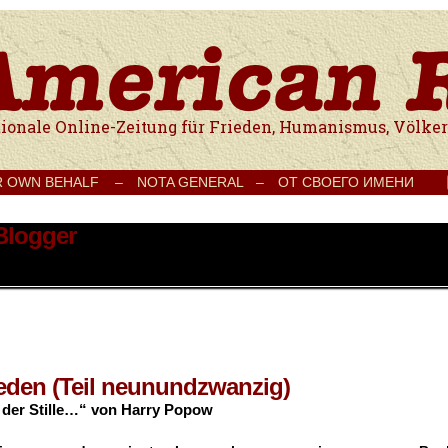
e Onlinezeitung für Frieden, Humanismus, Völkerverständigung und Kul
R OWN BEHALF –
NOTA GENERAL –
ОТ СВОЕГО ИМЕНИ
 Blogger
ieden (Teil neunundzwanzig)
der Stille…“ von Harry Popow