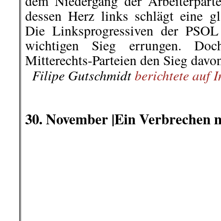
Zurückblickend auf die letzten
kommentierbare Vorkommnisse i
wir hier zur Diskussion stellen.
(Kommentar bitte unten eintragen
7
.
Dezember |
40-jähriges Jubil
Für Zusammenhalt und Solidari
Unter dem Motto „Für Zusammenhalt
die Föderation demokratischer 