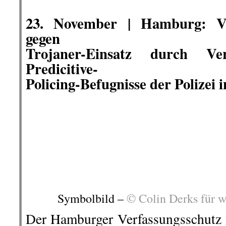
umstrittenen Überwachungspraxis
wiederkehrender Polizei-Skandale 
diese Behörden höchst bedenklich.
Hamburg geregelt sind, i
verfassungswidrig“, sagt Bij
Verfahrenskoordinator bei der GFF.
Mehr darüber
auf »beobachter-ne
..
.
.
23. November
Jana aus Kassel –
ich?
Jana aus Kassel bei ihrer Rede.
Bil
Am Samstag bei der Querdenker