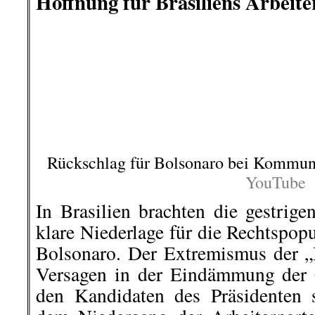
hier geht es weiter »
└ Schlagwörter:
AmericanRebel
,
Antirass
Arbeiterklasse
,
Ausland
,
Berlin-Friedrich
Straße umbenannt – und das ist gut so!
,
Migration
,
III. Weg
,
Info-Welt
,
Klassenjust
Vorkommnisse
,
KPD/ML
,
Kultur
,
Literatur
Politik und Gesellschaft
,
Polizeiwilkür
,
Pol
Soziales
,
Stuttgart 21
,
Wochenrückblick
on
14. Dezember 2020
Dez.
14
Veröffentlicht In:
Allgemein