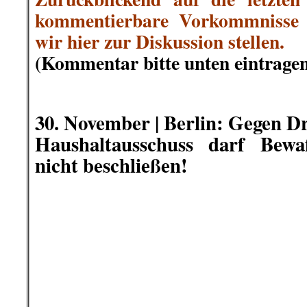
In Brasilien brachten die gestri
klare Niederlage für die Rechtspopu
Bolsonaro. Der Extremismus der „
Versagen in der Eindämmung der 
den Kandidaten des Präsidenten 
dem Niedergang der Arbeiterpart
dessen Herz links schlägt eine gl
Die Linksprogressiven der PSOL
wichtigen Sieg errungen. Doc
Mitterechts-Parteien den Sieg davon
..
Filipe Gutschmidt
berichtete auf I
.
.
30. November |
Ein Verbrechen m