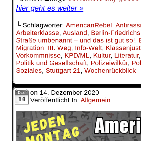
29-Tausend Kollegen/innen müss
Neun Milliarden Euro Steuergelde
Airline Lufthansa in den Hinter
zum 31. Dezember 29.000 Kollegen
..
Das muss man sich einmal ga
führen. 9 Milliarden Euro aus Steu
Arbeitslose ab 1. Januar 2021. O
nicht sein, in welchem widerwärti
wir alle leben!
RoterMorgen
eröffnete die Diskus
..
.
.
9. Dezember |
Schleswig-Holstei
Brandanschlag in Mölln: 27 Jahr