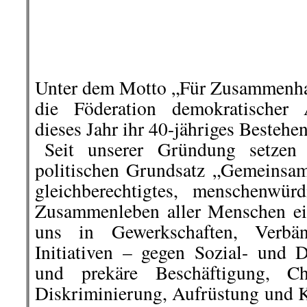
Unterschriften. Andere enthie
Geschenke zum Trost. Das war geleb
..
Thomas Schlaack, KPD Waterk
hier geht es weiter »
└ Schlagwörter:
AmericanRebel
,
Antirass
Arbeiterklasse
,
Ausland
,
Berlin-Friedrich
Straße umbenannt – und das ist gut so!
,
Migration
,
III. Weg
,
Info-Welt
,
Klassenjust
Vorkommnisse
,
KPD Landesverband Bay
Waterkant
,
KPD/ML
,
Kultur
,
Literatur
,
Mar
und Gesellschaft
,
Polizeiwilkür
,
Polizeiwil
Stuttgart 21
,
Wochenrückblick
on
21. Dezember 2020
Dez.
21
Veröffentlicht In:
Allgemein