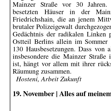
Ostteil Berlins allein im Sommer 
130 Hausbesetzungen. Dass von al
insbesondere die Mainzer Straße 
ist, hängt vor allem mit ihrer rüc
Räumu
ng zusammen.
..
Hosteni, Arbeit Zukunft
.
19. November |
Alles auf mein
Was man schon mehrfach, insbes
Veranstaltungen von Corona-Leugn
ist seit Berlin, Leipzig und au
ziemlich transparent.
Um ihre wirren politischen Interes
Corona-Leugner ihre Kinder als