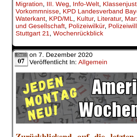
beschlossen werden. Auf dem Berli
haben am Wochenende jedoch 84% f
die Bewaffnung dieser Drohnen ge
Parteibonzen wieder einmal den Wil
ignorieren?
…
Fiete Jensen, RoterMorgen
.
.
30. November |
„Bolsonaristas“ 
Niederlage ein – Linksprogressi
Hoffnung für Brasiliens Arbeite
Rückschlag für Bolsonaro bei Kommuna
YouTube