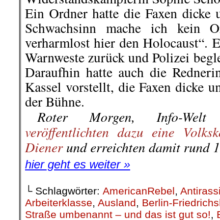
Zurückblickend auf die letzten
kommentierbare Vorkommnisse i
wir hier zur Diskussion stellen.
(Kommentar bitte unten eintragen
30. November |
Berlin: G
egen D
Haushaltausschuss darf Bew
nicht beschließen!
Am 26. Juli 2020 fand der erfolgreiche 
in Israel statt. Diese Dohne ist auch f
Am 16. Dezember könnte mit dem 
auch die Bewaffnung der
israelisc