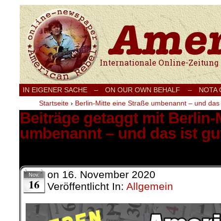
Internationale Onlinezeitung für Frieden
IN EIGENER SACHE
–
ON OUR OWN BEHALF –
NOTA
Startseite
›
Berlin-Mitte eine Straße umbenannt – und das i
Beiträge getaggt mit Berlin-
umbenannt – und das ist gu
52 Ergebnisse.
on
16. November 2020
Nov.
16
Veröffentlicht In:
Allgemein