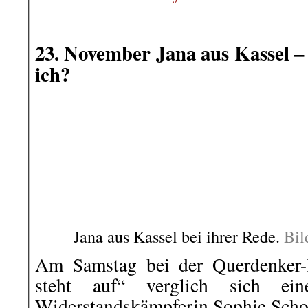
Arbeiterklasse
,
Ausland
,
Berlin-Friedrich
Straße umbenannt – und das ist gut so!
,
Migration
,
III. Weg
,
Info-Welt
,
Klassenjust
Vorkommnisse
,
KPD Landesverband Bay
Waterkant
,
KPD/ML
,
Kultur
,
Literatur
,
Mar
und Gesellschaft
,
Polizeiwilkür
,
Polizeiwil
Stuttgart 21
,
Wochenrückblick
on
7. Dezember 2020
Dez.
07
Veröffentlicht In:
Allgemein