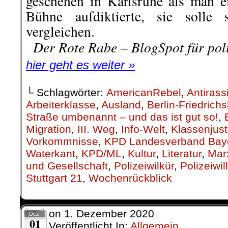
Stuttgart 21
,
Wochenrückblick
on
1. Dezember 2020
Dez.
01
Veröffentlicht In:
Allgemein
Zurückblickend auf die letzten
kommentierbare Vorkommnisse i
wir hier zur Diskussion stellen.
(Kommentar bitte unten eintragen