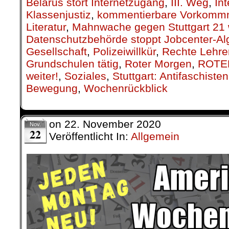
Belarus stört Internetzugang
,
III. Weg
,
Int
Klassenjustiz
,
kommentierbare Vorkomm
Literatur
,
Mahnwache gegen Stuttgart 21 w
Datenschutzbehörde stoppt Jobcenter-Al
Gesellschaft
,
Polizeiwillkür
,
Rechte Lehre
Grundschulen tätig
,
Roter Morgen
,
ROTE
weiter!
,
Soziales
,
Stuttgart: Antifaschiste
Bewegung
,
Wochenrückblick
on
22. November 2020
Nov.
22
Veröffentlicht In:
Allgemein