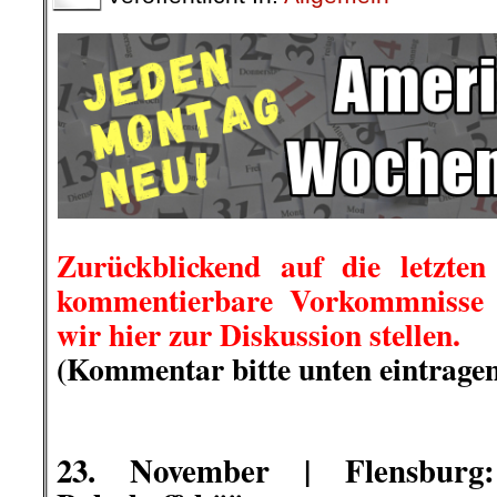
.
.
.
23. November | Flensbur
Bahnhoffsbööm
Foto: De Böömd
Die Besetzer/innen schrieben: „Mo
zwei Wochen im Böömdörp toh
besetzen seit dem ersten O
Bahnhofswald. Damit wollen wir di
bzw. Parkhausneubau verhindern.
..
Es sind zahlreiche Baumhäuser 
davon ist auch schon wetterfest
Stunden vor Ort, wofür wir den
danken.