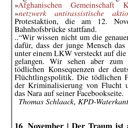
»
Afghanischen Gemeinschaft K
netzwerk antirassistische akti
»
Protestaktion, die am 12. Nov
Bahnhofsbrücke stattfand.
..“Wir wissen nicht um die gena
dafür, dass der junge Mensch das 
unter einem LKW versteckt auf die
gelangen.
Wir sehen aber zum w
tödlichen Konsequenzen der deut
Flüchtlingspolitik. Die tödlichen
der Kriminalisierung von Flucht 
das Nara auf seiner Facebookseite.
..
Thomas Schlaack, KPD-Waterkan
.
.
16
November |
Der Traum ist
.