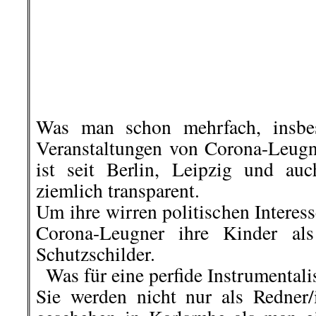
Schutzschilder.
..
Was für eine perfide Instrumentali
Sie werden nicht nur als Redner
geschehen in Karlsruhe als man ei
Bühne aufdiktierte, sie solle
vergleichen.
..
Der Rote Rabe – BlogSpot für po
hier geht es weiter »
└ Schlagwörter:
AmericanRebel
,
Antirass
Arbeiterklasse
,
Ausland
,
Berlin-Friedrich
Straße umbenannt – und das ist gut so!
,
Migration
,
III. Weg
,
Info-Welt
,
Klassenjust
Vorkommnisse
,
KPD Landesverband Bay
Waterkant
,
KPD/ML
,
Kultur
,
Literatur
,
Mar
und Gesellschaft
,
Polizeiwilkür
,
Polizeiwil