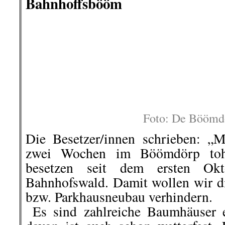
..
Der Wald ist schön und dank ei
niederschwellig zugängig, wie 
verschollenes Stück Flensburger Ge
Allee) wurde von uns wiederen
gemacht. Momentan ist die Beset
der Polizei geduldet, da keine Anzei
Wir brauchen immer mal ganz kon
über Baumaterial und Akkus bis 
helfen: nNehmt gerne einfach Kon
gerne jederzeit vorbei und lasst 
retten und für eine ökologische Ver
..
Eure Böömdörpler/innen (Twitte
.
.
23. November | Hamburg:
V