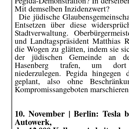
Pegida-Demonstration? In derselbe
Mit demselben
Inzidenzwert?
..
Die jüdische Glaubensgemeinschaf
Entsetzen über diese widersprü
Stadtverwaltung. Oberbürgermeis
und Landtagspräsident Matthias 
die Wogen zu glätten, indem sie si
der jüdischen Gemeinde an d
Hasenberg trafen, um dor
niederzulegen. Pegida hingegen 
geplant, also ohne Beschränku
Kompromissangeboten marschieren
.
.
10. November | Berlin: Tesla 
Autowerk,