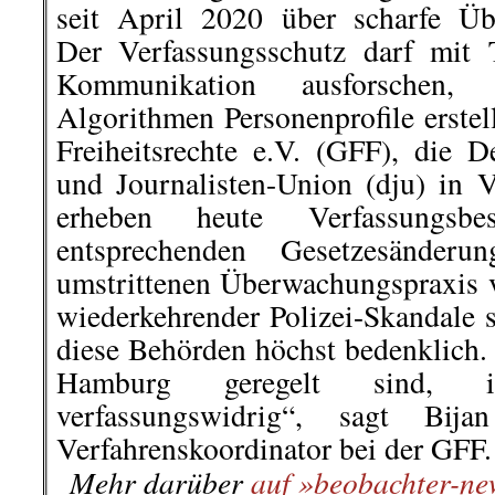
steht auf“ verglich sich ei
Widerstandskämpferin Sophie Schol
Ein Ordner hatte die Faxen dicke 
Schwachsinn mache ich kein 
verharmlost hier den Holocaust“. E
Warnweste zurück und Polizei begle
Daraufhin hatte auch die Rednerin
Kassel vorstellt, die Faxen dicke 
der Bühne.
…
Roter Morgen, Info-Welt
veröffentlichten dazu eine Volk
Diener
und erreichten damit rund 
hier geht es weiter »
└ Schlagwörter:
AmericanRebel
,
Antirass