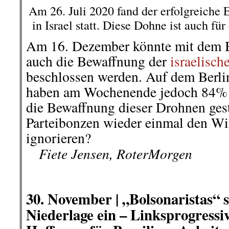
Bild: Simon Lange für b
Karlsruhe: Zum Tag gegen Gewalt 
25. November, veranstaltete das Of
(OF*T) Karlsruhe eine Kundgebung
Marktplatz. Tagsüber hatten bereit
in der Karlsruher Innenstadt stattg
Menschen beteiligten sich, und viel
..
Aktivistinnen des Offenen Frauen*
am Mittag mit Aktionen auf Gewal
gemacht. Am Platz der Grundrechte
Schloss hängten sie mit roter Farb
auf und verklebten Plakate in der I
feministischen Parolen und Informa
individuelle und strukturelle Unte
..
Simon Lange
berichtete auf „beo