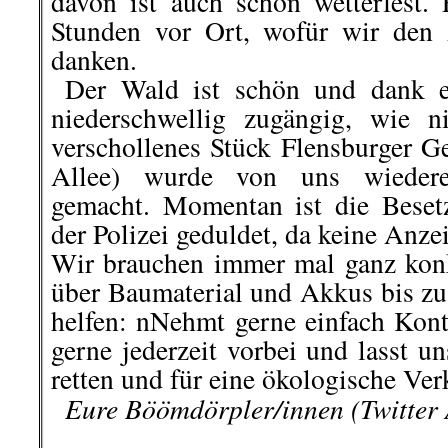
gegen
Trojaner-Einsatz durch Ver
Predicitive-
Policing-Befugnisse der Polizei
Symbolbild –
© Colin Derks für 
Der Hamburger Verfassungsschutz u
seit April 2020 über scharfe Üb
Der Verfassungsschutz darf mit T
Kommunikation ausforschen, 
Algorithmen Personenprofile erstel
Freiheitsrechte e.V. (GFF), die D
und Journalisten-Union (dju) in
erheben heute Verfassungsb
entsprechenden Gesetzesänderu