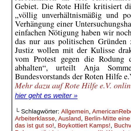
Gebiet. Die Rote Hilfe kritisiert 
„völlig unverhältnismäßig und pol
Verhängung einer Untersuchungshaf
einfachen Nötigung haben wir noch 
das nur aus politischen Gründen z
Justiz wollen mit der Kulisse dra
vom Protest gegen die Rodung d
abhalten“, urteilt Anja Somme
Bundesvorstands der Roten Hilfe e.
Mehr dazu auf Rote Hilfe e.V. onlin
hier geht es weiter »
└ Schlagwörter:
Allgemein
,
AmericanReb
Arbeiterklasse
,
Ausland
,
Berlin-Mitte ei
das ist gut so!
,
Boykottiert Kamps!
,
Buchv