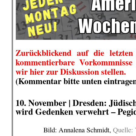
Zurückblickend auf die letzten
kommentierbare Vorkommnisse i
wir hier zur Diskussion stellen.
(Kommentar bitte unten eintragen
.
10. November |
Dresden: Jüdisc
wird Gedenken verwehrt – Pegi
Bild: Annalena Schmidt,
Quelle: