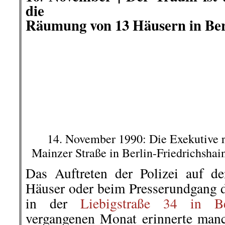
die
Räumung von 13 Häusern in Ber
14. November 1990: Die Exekutive rü
Mainzer Straße in Berlin-Friedrichshai
Das Auftreten der Polizei auf d
Häuser oder beim Presserundgang 
in der
Liebigstraße 34 in Ber
vergangenen Monat erinnerte man
Mainzer Straße vor 30 Jahren
besetzten Häuser in der Mainz
Friedrichshain, die an jenem Mit
brutaler Polizeigewalt durchgezoge
Gedächtnis der radikalen Linken p