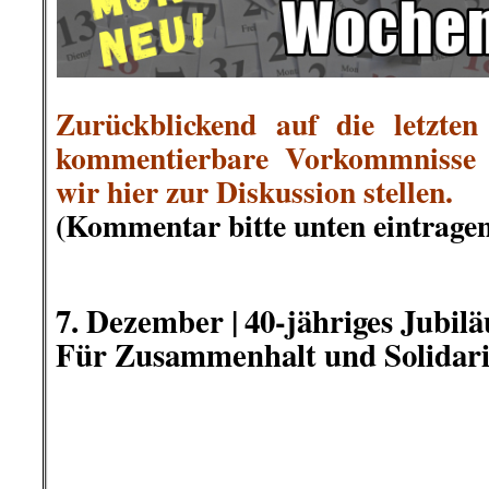
im Archiv versteckt
Kaum zu glauben! Nach dem B
November 1992 auf das Haus der 
die 10-jährige Yeliz Arslan, die 1
die 51-jährige Bahide Arslan on N
schickten Menschen aus der ganz
Solidaritätsbriefe an die Familie
bekannt war, wurden die Brief
adressiert. Doch die Familie erfuhr
Stadt Mölln „archivierte“ die Bri
die Familie jemals über die Exi
informieren. In manch
Unterschriftsammlungen mit teil