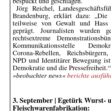
NGG Köln.‘
..Der Arbeitgeber meint, dass die B
des Wahlvorstandes die Betriebs
Gunsten manipuliert hätte. „Di
innerhalb von 2 Wochen nach der 
lassen müssen. Eine fristlose Künd
gerechtfertigt.“. Die NGG mach
öffentlich. Inzwischen fordern üb
anderem die Rücknahme der 
ungehinderte Ausübung der Betriebs
NeuesLeben
berichtete ausführlich
.
.
5. September |
Bad Schmiedeber