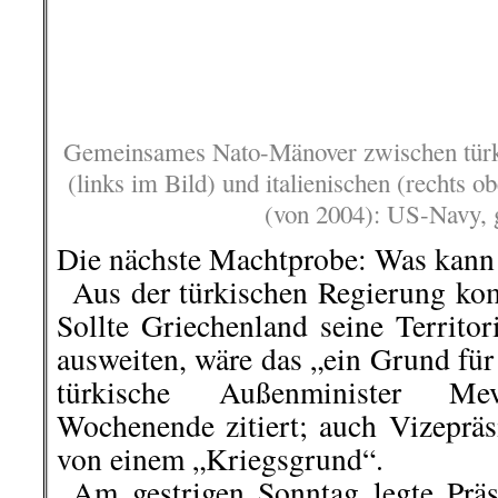
türkische Außenminister M
Wochenende zitiert; auch Vizepräs
von einem „Kriegsgrund“.
..
Am gestrigen Sonntag legte Prä
warf den Regierungen in Griech
„Geldgier“ und „Inkompetenz
höchstem Einsatz: „Wenn es ums 
bereit, Märtyrer zu werden.“ Ob di
uns im Mittelmeer auflehnen, z
bereit“ seien?
Thomas Pany
berichtete auf TELE
.
.
2. September |
Mali: EU will Mil