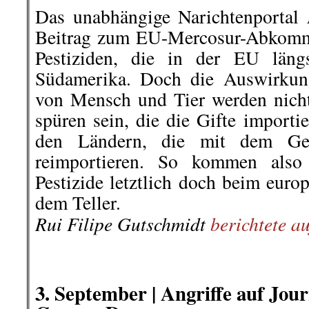
Verdi. Unter anderen wurden Presse
bespuckt und geschlagen.
..
Jörg Reichel, Landesgeschäftsfü
Brandenburg, erklärt dazu: „Die
teilweise von Gewalt und Hass 
geprägt. Journalisten wurden ge
rechtsextreme Demonstrationsbü
Kommunikationsstelle Demokr
Corona-Rebellen, Reichsbürgern
NPD und Identitärer Bewegung ist
Demokratie und die Pressefreiheit.“
»beobachter news«
berichte ausfüh
.
.