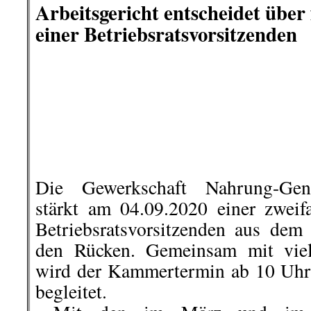
Rote Karte für Reichstagsstürm
Die Stadt Bad Schmiedeberg in 
bekannter Kurort, der seinen gu
handvoll Verschwörungstheoret
möchte. Die Bürger der Stadt vert
mit einer Plakataktion gegen ein p
ihrer Stadt, die am „Sturm auf
August teilgenommen haben.
..
Es ist ein zweiseitiges Plakat, auf
eindeutig Stellung gegen Mitbürge
Demo am 29. August 2020 in Berlin
..
Auf den Plakaten werde
„hassschürenden, Lügen und V
verbreitenden Provokateuren“ nam
Persona-non-grata gestempelt. Auch