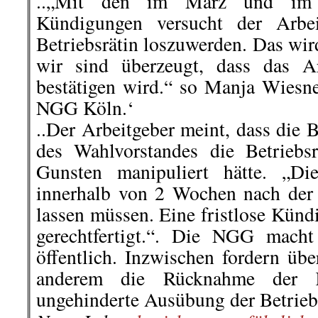
der Kurstadt nicht willkommen.
Rui Filipe Gutschmidt
berichtete a
.
.
5. September | Gaza versucht, 
und die israelische Politik zu ü
Ohne Waffenstillstand mit Israel k
Covid-19-Infektionen nicht eindäm
Der Gaza-Streifen litt im August
Einfuhrbeschränkungen und Stromau
von Covid-19 entdeckt wurden. Der
Besatzungsmacht die Vera
gesundheitlichen Bedingungen im b
aber Premierminister Netanjahu wi