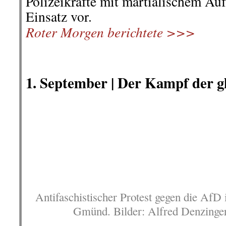
Polizeikräfte mit martialischem Au
Einsatz vor.
Roter Morgen berichtete >>>
.
.
1. September |
Der Kampf der gl
Antifaschistischer Protest gegen die AfD
Gmünd. Bilder: Alfred Denzinge
Alfred Denzinger – Bietigheim
Gmünd. Zunächst dachte ich, das A
AfD liebevoll als Sommertour beti
dem Gmünder Johannisplatz sei a
überbieten. Aber in Bietigheim-
Mittwoch, 26. August, eines Besse