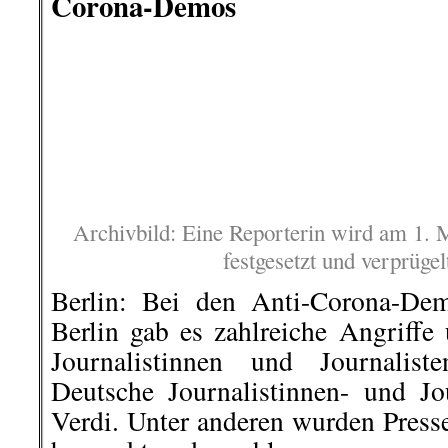
3. September | Egetürk Wurst- 
Fleischwarenfabrikation:
Arbeitsgericht entscheidet über
einer Betriebsratsvorsitzenden
Die Gewerkschaft Nahrung-Genu
stärkt am 04.09.2020 einer zweifa
Betriebsratsvorsitzenden aus dem
den Rücken. Gemeinsam mit viel
wird der Kammertermin ab 10 Uhr
begleitet.
..„Mit den im März und im 
Kündigungen versucht der Arbei
Betriebsrätin loszuwerden. Das wir
wir sind überzeugt, dass das Ar
bestätigen wird.“ so Manja Wiesne