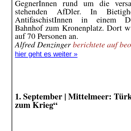
hier geht es weiter »
.
.
1. September | Mittelmeer: Tür
zum Krieg“
Gemeinsames Nato-Mänover zwischen türk
(links im Bild) und italienischen (rechts o
(von 2004): US-Navy, 
Die nächste Machtprobe: Was kann
..
Aus der türkischen Regierung ko
Sollte Griechenland seine Territor
ausweiten, wäre das „ein Grund für