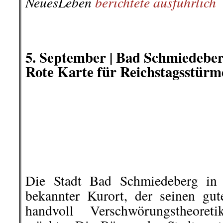
Gazastreifen leiden l
Vergeltungsmaßnahmen zu provoz
Eskalation nutzen kann, um die De
zu zerstreuen. Die Hamas li
provozieren, und schließlich v
und zahlte auch Ge
Waffenstillstand
Lage in Gaza zu stabilisieren.
BIP-Aktuell 136
berichte ausführlic
.
.
6. September | Demo-Aufruf: Sy
11. September Düsseldorf
Wir haben die Schweinerei
Fleischproduktion satt