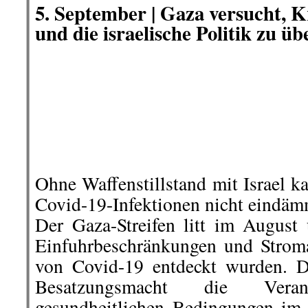
Konsorten kungeln!
Unsere Forderungen lauten:
Tönnies und Konsorten k
zwingen!
Keine Hilfs- und
Ausbeuter, Betrüger und s
Spreader!
Rückhaltlose Aufklärung und
Werkverträgen, Sozialabgab
Lohnraub, Betriebsratsbe
Vergehen.
Konsequente Durchsetzung de
Haftung.
Schluss mit dem Prinz
wasche meine Hände in U
Unternehmer sind für die Verh