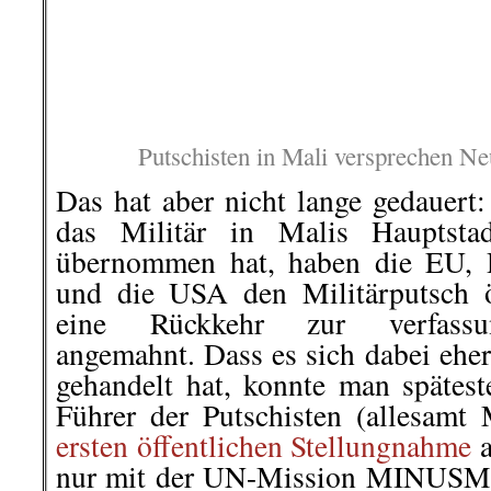
wollen.
berichte
Christoph Marischka
2020/44
.
.
3. September |
EU-Mercosur-Ab
uns alle mit hochgefährlichen Pe
Das unabhängige Narichtenportal
Beitrag zum EU-Mercosur-Abkomm
Pestiziden, die in der EU läng
Südamerika. Doch die Auswirkun
von Mensch und Tier werden nich
spüren sein, die die Gifte importi
den Ländern, die mit dem Ge