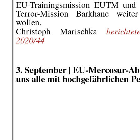
reimportieren. So kommen also
Pestizide letztlich doch beim euro
dem Teller.
Rui Filipe Gutschmidt
berichtete a
.
.
3. September | Angriffe auf Jour
Corona-Demos
Archivbild: Eine Reporterin wird am 1. M
festgesetzt und verprügel
Berlin: Bei den Anti-Corona-D
Berlin gab es zahlreiche Angriff
Journalistinnen und Journalist
Deutsche Journalistinnen- und Jo