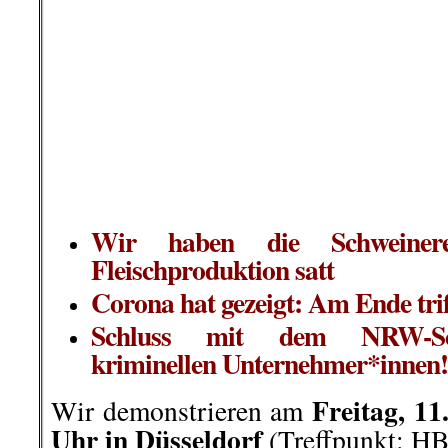
Befristung reicht nicht. Wi
Festanstellungen, Betriebsratwah
Nachzahlung von g
Entschädigungszahlungen an 
jahrelanges erlittenes Unrecht u
Konsequenter Tierschutz und
mit einer Lebensmittelproduk
basiert! Schluss mit der Ve
Grundwasser!
Stopp der Steuerverschwendu
aus kommunalen und staatli
Landes- und EU Mitteln für I
der Schlacht-Konzkerne wie Tön
PHW, Danish Crown u.a. (e
Schienenabindungen)!