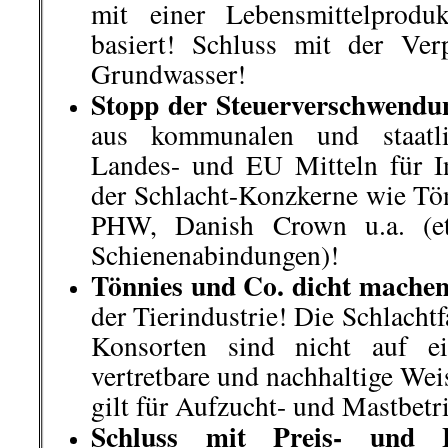
Jeden Montag im Wechsel kommt es
zu Protestkundgebung gegen die
Bundesregierung. Diese Versam
Neustadt/Weinstraße sind 
Rechtsextremen, Nazis, Verschw
Reichsbürger nicht nur unterwande
sogar von ihnen organisiert
..
Nicht nur, dass sie über 
Verschwörungstheorien, Hass
Migranten und Demokratie versuc
zeigen auch völlig offen, ihre hoch
und gefährliche Gesinnung.
..
Nicht von ungefähr mischt
Frauenbündnis Kandel von Anfang
mit. Regelmäßig wird in Telegramk