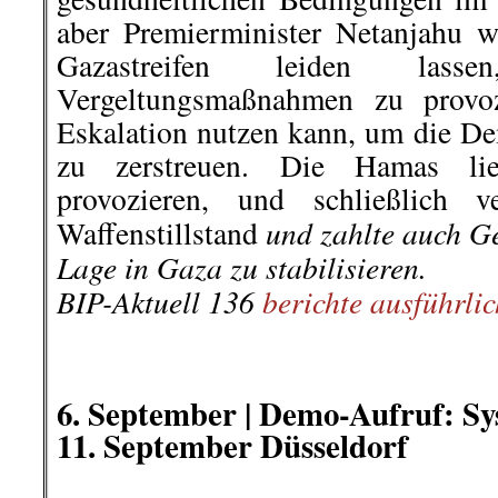
Unternehmern verantwortlich.
Kriminogenen (Verbre
Unternehmersumpf austr
Straffreiheit und Rechtsnihili
Scheißegal!“) Ende der Duldun
zu Gunsten der Tierindustrie
durch systematische Untervers
Ausstattung.
Weg mit Sammelunterkünft
Bruchbuden!
Dezentraler ang
Wanderarbeiter*innen!
Demokratische Arbeitsverh
Beendigung der s
Beschäftigungsverhältnisse! E
Schein-Werkverträgen zu Leihar