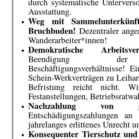
on
21. September 2020
Sep.
21
Veröffentlicht In:
Allgemein
,
Nico Die
Zurückblickend auf die letzten Ta
kommentierbare Vorkommnisse in
wir hier zur Diskussion stellen.
(Kommis bitte unten eintragen!)
.
.
14
.
September |
Verbale Attacke
in Landau Rheinland-Pfalz
Bild: Der Rote