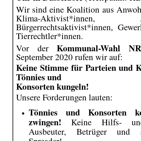
Tönnies und Co. dicht machen
der Tierindustrie! Die Schlacht
Konsorten sind nicht auf ei
vertretbare und nachhaltige Wei
gilt für Aufzucht- und Mastbetr
Schluss mit Preis- und 
Lebensmittel-Produktion. Sta
zukunftsfähige Bedingung
Landwirt*innen!
.
Dieser Rückblick erhebt ni
Vollständigk
Verlinkte- und mit Namen geken
nicht in allen Punkten der 
entsprech