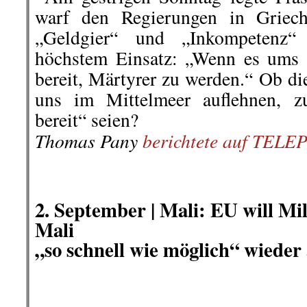
Mali
„so schnell wie möglich“ wied
Putschisten in Mali versprechen N
Das hat aber nicht lange gedauert
das Militär in Malis Hauptst
übernommen hat, haben die EU, D
und die USA den Militärputsch öf
eine Rückkehr zur verfassu
angemahnt. Dass es sich dabei ehe
gehandelt hat, konnte man spätes
Führer der Putschisten (allesamt 
ersten öffentlichen Stellungnahme
a
nur mit der UN-Mission MINUSMA
EU-Trainingsmission EUTM und d
Terror-Mission Barkhane weite