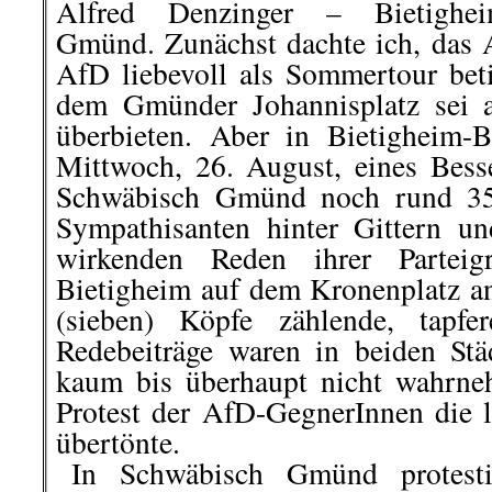
Schwäbisch Gmünd noch rund 35
Sympathisanten hinter Gittern u
wirkenden Reden ihrer Partei
Bietigheim auf dem Kronenplatz an
(sieben) Köpfe zählende, tapfe
Redebeiträge waren in beiden St
kaum bis überhaupt nicht wahrneh
Protest der AfD-GegnerInnen die 
übertönte.
..
In Schwäbisch Gmünd protesti
GegnerInnen rund um die versam
stehenden AfDler. In Bietig
AntifaschistInnen in einem D
Bahnhof zum Kronenplatz. Dort w
auf 70 Personen an.
Alfred Denzinger
berichtete auf b