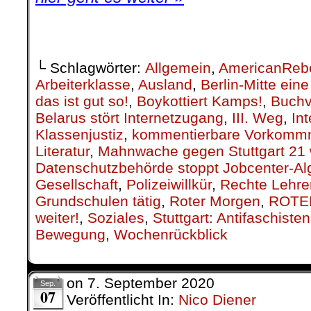
.
└ Schlagwörter:
Allgemein
,
AmericanReb
Arbeiterklasse
,
Ausland
,
Berlin-Mitte ei
das ist gut so!
,
Boykottiert Kamps!
,
Buchv
Belarus stört Internetzugang
,
III. Weg
,
Int
Klassenjustiz
,
kommentierbare Vorkomm
Literatur
,
Mahnwache gegen Stuttgart 21 w
Datenschutzbehörde stoppt Jobcenter-Al
Gesellschaft
,
Polizeiwillkür
,
Rechte Lehre
Grundschulen tätig
,
Roter Morgen
,
ROTE
weiter!
,
Soziales
,
Stuttgart: Antifaschiste
Bewegung
,
Wochenrückblick
on
7. September 2020
Sep.
07
Veröffentlicht In:
Nico Diener