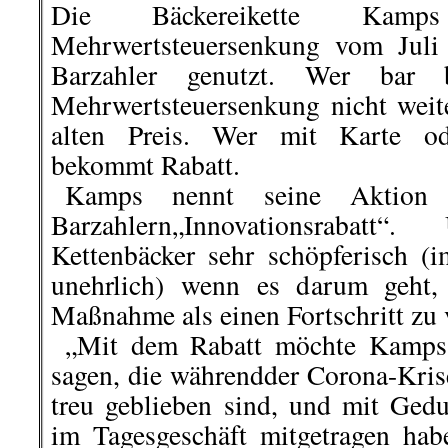
Die Bäckereikette Ka
Mehrwertsteuersenkung vom Juli
Barzahler genutzt. Wer bar 
Mehrwertsteuersenkung nicht weite
alten Preis. Wer mit Karte ode
bekommt Rabatt.
..
Kamps nennt seine Aktion 
Barzahlern„Innovationsrabatt
Kettenbäcker sehr schöpferisch (
unehrlich) wenn es darum geht, 
Maßnahme als einen Fortschritt zu 
..
„Mit dem Rabatt möchte Kamps
sagen, die währendder Corona-Kri
treu geblieben sind, und mit Ged
im Tagesgeschäft mitgetragen h