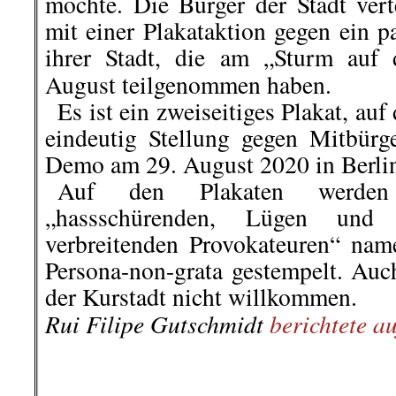
Corona hat gezeigt: Am Ende triff
Schluss mit dem NRW-Sch
kriminellen Unternehmer*innen!
Freitag, 1
Wir demonstrieren am
Uhr in Düsseldorf
(Treffpunkt: HB
Wir sind eine Koalition aus Anwo
Klima-Aktivist*innen
Bürgerrechtsaktivist*innen, Gewer
Tierrechtler*innen.
Kommunal-Wahl N
Vor der
September 2020 rufen wir auf:
Keine Stimme für Parteien und K
Tönnies und