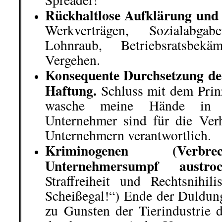
Die Redaktion freut sich
und bittet um Texte u
eMail:
nico@Dea
[/hide-this-par
└ Schlagwörter:
Allgemein
,
AmericanReb
Arbeiterklasse
,
Ausland
,
Berlin-Mitte ei
das ist gut so!
,
Boykottiert Kamps!
,
Buchv
Belarus stört Internetzugang
,
III. Weg
,
Int
Klassenjustiz
,
kommentierbare Vorkomm
Literatur
,
Mahnwache gegen Stuttgart 21 w
Datenschutzbehörde stoppt Jobcenter-Al
Gesellschaft
,
Polizeiwillkür
,
Rechte Lehre
Grundschulen tätig
,
Roter Morgen
,
ROTE
weiter!
,
Soziales
,
Stuttgart: Antifaschiste
Bewegung
,
Wochenrückblick