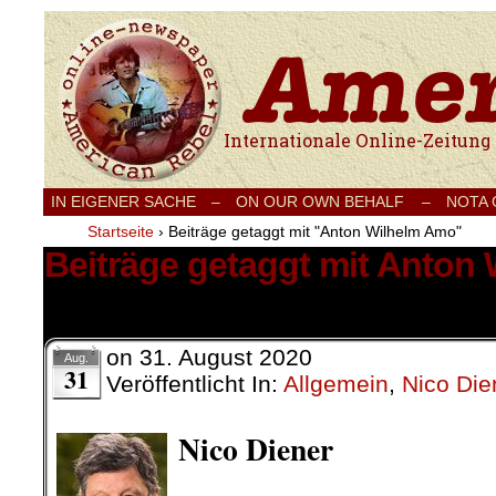
Internationale Onlinezeitung für Frieden
IN EIGENER SACHE
–
ON OUR OWN BEHALF –
NOTA
Startseite
›
Beiträge getaggt mit "Anton Wilhelm Amo"
Beiträge getaggt mit Anton
11 Ergebnisse.
on
31. August 2020
Aug.
31
Veröffentlicht In:
Allgemein
,
Nico Die
Nico Diener
.