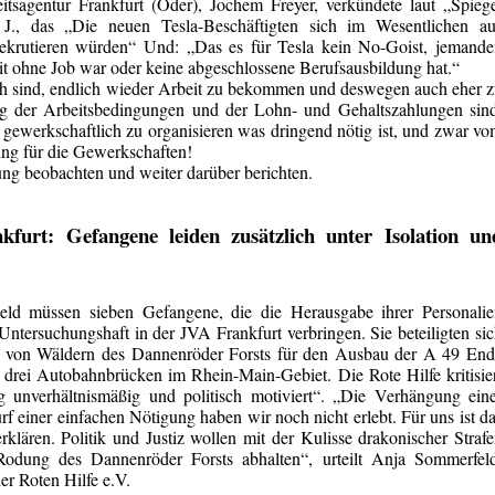
tsagentur Frankfurt (Oder), Jochem Freyer, verkündete laut „Spieg
., das „Die neuen Tesla-Beschäftigten sich im Wesentlichen au
rekrutieren würden“ Und: „Das es für Tesla kein No-Goist, jemand
eit ohne Job war oder keine abgeschlossene Berufsausbildung hat.“
roh sind, endlich wieder Arbeit zu bekommen und deswegen auch eher 
g der Arbeitsbedingungen und der Lohn- und Gehaltszahlungen sind
gewerkschaftlich zu organisieren was dringend nötig ist, und zwar v
ung für die Gewerkschaften!
ng beobachten und weiter darüber berichten.
furt: Gefangene leiden zusätzlich unter Isolation un
ld müssen sieben Gefangene, die die Herausgabe ihrer Personalie
ntersuchungshaft in der JVA Frankfurt verbringen. Sie beteiligten si
g von Wäldern des Dannenröder Forsts für den Ausbau der A 49 End
 drei Autobahnbrücken im Rhein-Main-Gebiet. Die Rote Hilfe kritisie
ig unverhältnismäßig und politisch motiviert“. „Die Verhängung ein
 einer einfachen Nötigung haben wir noch nicht erlebt. Für uns ist d
klären. Politik und Justiz wollen mit der Kulisse drakonischer Straf
odung des Dannenröder Forsts abhalten“, urteilt Anja Sommerfeld
er Roten Hilfe e.V.