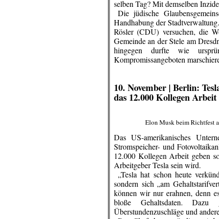
selben Tag? Mit demselben
Inzid
..
Die jüdische Glaubensgemeinsc
Handhabung der Stadtverwaltung.
Rösler (CDU) versuchen, die Wog
Gemeinde an der Stele am Dresdn
hingegen durfte wie ursprü
Kompromissangeboten marschier
.
.
10. November | Berlin: Tes
das 12.000 Kollegen Arbeit 
Elon Musk beim Richtfest a
Das US-amerikanisches Untern
Stromspeicher- und
Fotovoltaikan
12.000 Kollegen Arbeit geben sol
Arbeitgeber Tesla sein wird.
..
„Tesla hat schon heute verkünd
sondern sich „am Gehaltstarifvert
können wir nur erahnen, denn es 
bloße Gehaltsdaten. Dazu g
Überstundenzuschläge und andere