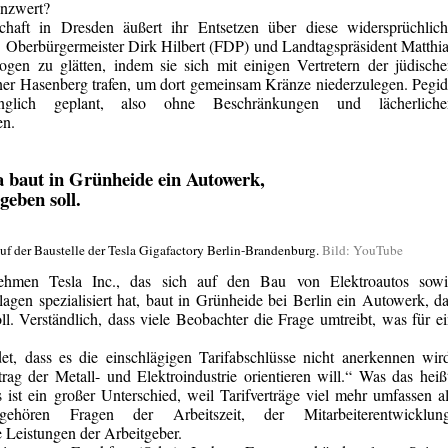
enzwert?
haft in Dresden äußert ihr Entsetzen über diese widersprüchlich
 Oberbürgermeister Dirk Hilbert (FDP) und Landtagspräsident Matthi
en zu glätten, indem sie sich mit einigen Vertretern der jüdisch
er Hasenberg trafen, um dort gemeinsam Kränze niederzulegen. Pegi
nglich geplant, also ohne Beschränkungen und lächerliche
en.
la baut in Grünheide ein Autowerk,
geben soll.
uf der Baustelle der Tesla Gigafactory Berlin-Brandenburg.
Bild: YouTube
ehmen Tesla Inc., das sich auf den Bau von Elektroautos sowi
lagen
spezialisiert hat, baut in Grünheide bei Berlin ein Autowerk, d
l. Verständlich, dass viele Beobachter die Frage umtreibt, was für e
et, dass es die einschlägigen Tarifabschlüsse nicht anerkennen wir
rag der Metall- und Elektroindustrie orientieren will.“ Was das heiß
ist ein großer Unterschied, weil Tarifverträge viel mehr umfassen a
ehören Fragen der Arbeitszeit, der Mitarbeiterentwicklung
 Leistungen der Arbeitgeber.