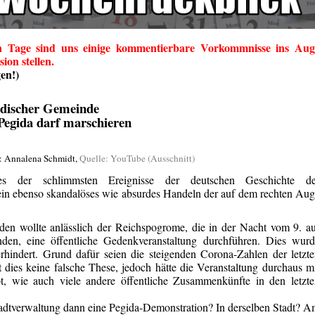
en Tage sind uns einige kommentierbare Vorkommnisse ins Aug
sion stellen.
en!)
discher Gemeinde
Pegida darf marschieren
: Annalena Schmidt,
Quelle: YouTube (Ausschnitt)
es der schlimmsten Ereignisse der deutschen Geschichte de
ein ebenso skandalöses wie absurdes Handeln der auf dem rechten Au
en wollte anlässlich der Reichspogrome, die in der Nacht vom 9. a
den, eine öffentliche Gedenkveranstaltung durchführen. Dies wurd
rhindert. Grund dafür seien die steigenden Corona-Zahlen der letzt
ies keine falsche These, jedoch hätte die Veranstaltung durchaus m
t, wie auch viele andere öffentliche Zusammenkünfte in den letzt
tadtverwaltung dann eine Pegida-Demonstration? In derselben Stadt? 