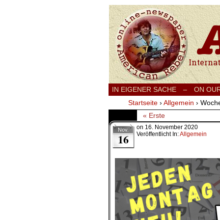
International
IN EIGENER SACHE
–
ON OU
Startseite
›
Allgemein
›
Woche
« Erste
on
16. November 2020
Nov.
Veröffentlicht In:
Allgemein
16