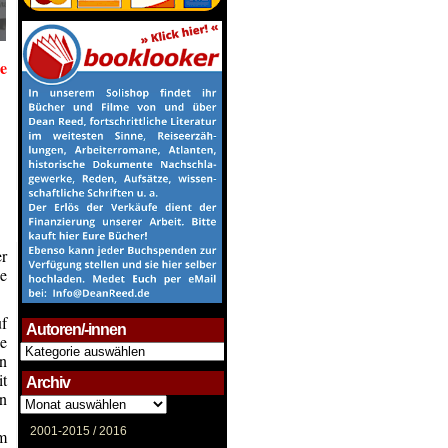
e
r
ge
uf
Autoren/-innen
e
Autoren/-
en
innen
it
Archiv
en
Archiv
2001-2015 /
2016
Am