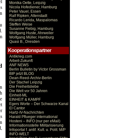
el
Monika Oette, Leipzig
s
Nicola Hofediener, Hamburg
Peter Vauel, Essen
en
Ralf Ripken, Altenstadt
Ricardo Lerida, Maspalomas
zu
Steffen Weise
Susanne Fiebig, Hamburg
.
Wolfgang Huste, Ahrweiler
om
Wolfgang Müller, Hamburg
Quasi B., Dresden
Kooperationspartner
Antikrieg.com
Arbeit-Zukunft
d
ANF NEWS
Berlin Bulletin by Victor Grossman
BIP jetzt BLOG
Dean-Reed-Archiv-Berlin
Der Stachel Leipzig
n
Die Freiheitsliebe
Die Welt vor 50 Jahren
ch
Einheit-ML
e
EINHEIT & KAMPF
rt
Egers Worte – Der Schwarze Kanal
El Cantor
er
Hartz-IV-Nachrichten
as
Harald Pflueger international
en
Hosteni – INFO (nur per eMail)
Informationsstelle Militarisierung
,
Infoportal f. antif. Kult. u. Polit. M/P
INFO-WELT