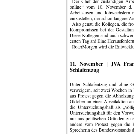
..
Der Chef der zuständigen Arbei
online“ vom 10. November d. J
Arbeitslosen und Jobwechslern 
einzustellen, der schon längere Z
..
Also genau die Kollegen, die f
Kompromissen bei der Gestaltun
Diese Kollegen sind auch schwer 
ersten Tag an! Eine Herausforder
..
RoterMorgen wird die Entwicklu
.
.
11. November | JVA Frank
Schlafentzug
Unter Schlafentzug und ohne Ge
verweigern, seit zwei Wochen in U
aus Protest gegen die Abholzun
Oktober an einer Abseilaktion an
die Untersuchungshaft als „völl
Untersuchungshaft für den Vorwurf
nur aus politischen Gründen zu er
andere vom Protest gegen die R
Sprecherin des Bundesvorstands d