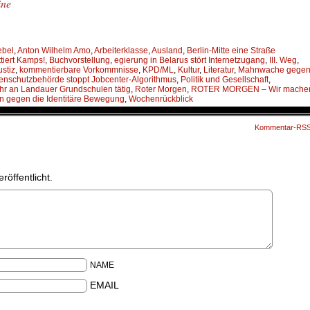
ine
ebel
,
Anton Wilhelm Amo
,
Arbeiterklasse
,
Ausland
,
Berlin-Mitte eine Straße
tiert Kamps!
,
Buchvorstellung
,
egierung in Belarus stört Internetzugang
,
III. Weg
,
stiz
,
kommentierbare Vorkommnisse
,
KPD/ML
,
Kultur
,
Literatur
,
Mahnwache gege
tenschutzbehörde stoppt Jobcenter-Algorithmus
,
Politik und Gesellschaft
,
hr an Landauer Grundschulen tätig
,
Roter Morgen
,
ROTER MORGEN – Wir mache
ten gegen die Identitäre Bewegung
,
Wochenrückblick
Kommentar-RS
röffentlicht.
NAME
EMAIL