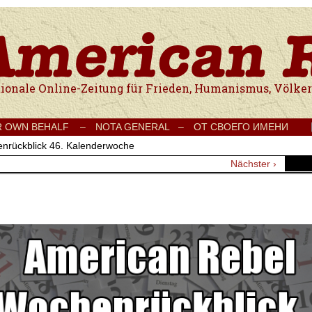
e Onlinezeitung für Frieden, Humanismus, Völkerverständigung und Kul
R OWN BEHALF –
NOTA GENERAL –
ОТ СВОЕГО ИМЕНИ
nrückblick 46. Kalenderwoche
Nächster ›