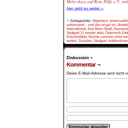
Mehr dazu auf Rote Hilfe e.V. onl
hier geht es weiter »
└ Schlagwörter:
Allgemein
,
AmericanR
umbenannt – und das ist gut so!
,
Boykot
International
,
Karl-Marx-Stadt
,
Klassenju
Stuttgart 21 wieder aktiv
,
Österreich Da
Polizeiwillkür
,
Rechte Lehrerin nicht me
weiter!
,
Soziales
,
Stuttgart: Antifaschis
Diskussion ¬
Kommentar ¬
Deine E-Mail-Adresse wird nicht ve