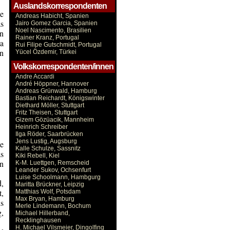
Auslandskorrespondenten
e
Andreas Habicht, Spanien
as
Jairo Gomez Garcia, Spanien
Noel Nascimento, Brasilien
en
Rainer Kranz, Portugal
da
Rui Filipe Gutschmidt, Portugal
n
Yücel Özdemir, Türkei
Volkskorrespondenten/innen
Andre Accardi
André Höppner, Hannover
Andreas Grünwald, Hamburg
Bastian Reichardt, Königswinter
Diethard Möller, Stuttgart
Fritz Theisen, Stuttgart
Gizem Gözüacik, Mannheim
Heinrich Schreiber
Ilga Röder, Saarbrücken
Jens Lustig, Augsburg
e
Kalle Schulze, Sassnitz
as
Kiki Rebell, Kiel
in
K-M. Luettgen, Remscheid
Leander Sukov, Ochsenfurt
Luise Schoolmann, Hambgurg
d,
Maritta Brückner, Leipzig
t,
Matthias Wolf, Potsdam
Max Bryan, Hamburg
ls
Merle Lindemann, Bochum
,
Michael Hillerband,
Recklinghausen
H. Michael Vilsmeier, Dingolfing