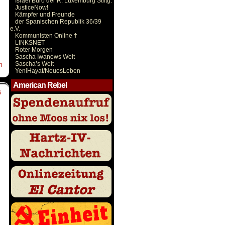
Israel Büro der R. Luxemburg Stiftg.
JusticeNow!
Kämpfer und Freunde
der Spanischen Republik 36/39
e.V.
Kommunisten Online †
LINKSNET
Roter Morgen
n
Sascha Iwanows Welt
Sascha’s Welt
n
YeniHayat/NeuesLeben
American Rebel
S