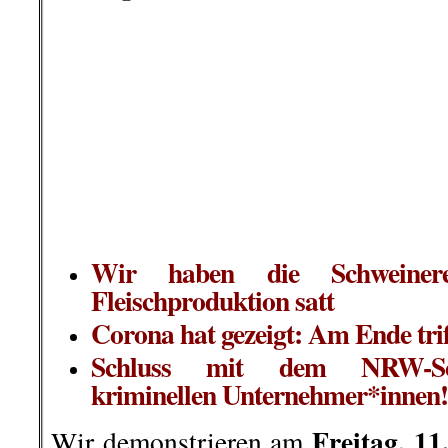
Schein-Werkverträgen zu Leihar
Befristung reicht nicht. Wi
Festanstellungen, Betriebsratwah
Nachzahlung von g
Entschädigungszahlungen an 
jahrelanges erlittenes Unrecht u
Konsequenter Tierschutz und
mit einer Lebensmittelproduk
basiert! Schluss mit der Ve
Grundwasser!
Stopp der Steuerverschwendu
aus kommunalen und staatli
Landes- und EU Mitteln für I
der Schlacht-Konzkerne wie Tön
PHW, Danish Crown u.a. (e