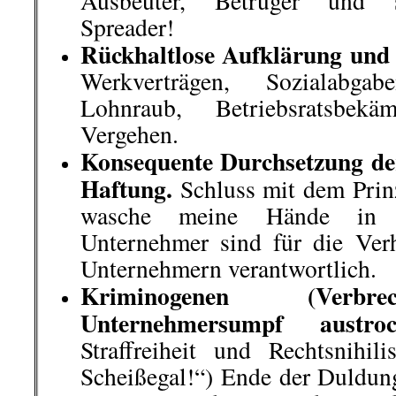
entsprech
Die Redaktion freut sich
und bittet um Texte u
eMail:
nico@Dea
[/hide-this-par
└ Schlagwörter:
Allgemein
,
AmericanReb
Arbeiterklasse
,
Ausland
,
Berlin-Mitte ei
das ist gut so!
,
Boykottiert Kamps!
,
Buchv
Belarus stört Internetzugang
,
III. Weg
,
Int
Klassenjustiz
,
kommentierbare Vorkomm
Literatur
,
Mahnwache gegen Stuttgart 21 w
Datenschutzbehörde stoppt Jobcenter-Al
Gesellschaft
,
Polizeiwillkür
,
Rechte Lehre
Grundschulen tätig
,
Roter Morgen
,
ROTE
weiter!
,
Soziales
,
Stuttgart: Antifaschiste
Bewegung
,
Wochenrückblick