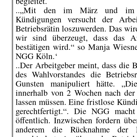
Persona-non-grata gestempelt. Auch
der Kurstadt nicht willkommen.
Rui Filipe Gutschmidt
berichtete a
.
.
5. September | Gaza versucht, 
und die israelische Politik zu ü
Ohne Waffenstillstand mit Israel k
Covid-19-Infektionen nicht eindäm
Der Gaza-Streifen litt im August
Einfuhrbeschränkungen und Stromau
von Covid-19 entdeckt wurden. Der
Besatzungsmacht die Vera
gesundheitlichen Bedingungen im b