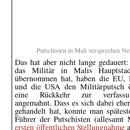
Terror-Mission Barkhane weite
wollen.
berichte
Christoph Marischka
2020/44
.
.
3. September |
EU-Mercosur-Ab
uns alle mit hochgefährlichen Pe
Das unabhängige Narichtenportal
Beitrag zum EU-Mercosur-Abkomm
Pestiziden, die in der EU läng
Südamerika. Doch die Auswirkun
von Mensch und Tier werden nich
spüren sein, die die Gifte importi