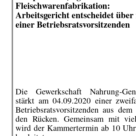
5. September |
Bad Schmiedeber
Rote Karte für Reichstagsstürm
Die Stadt Bad Schmiedeberg in 
bekannter Kurort, der seinen gu
handvoll Verschwörungstheoret
möchte. Die Bürger der Stadt vert
mit einer Plakataktion gegen ein p
ihrer Stadt, die am „Sturm auf
August teilgenommen haben.
..
Es ist ein zweiseitiges Plakat, auf
eindeutig Stellung gegen Mitbürge
Demo am 29. August 2020 in Berlin
..
Auf den Plakaten werde
„hassschürenden, Lügen und V
verbreitenden Provokateuren“ nam