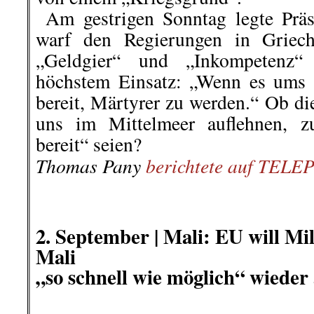
2. September |
Mali: EU will Mil
Mali
„so schnell wie möglich“ wied
Putschisten in Mali versprechen N
Das hat aber nicht lange gedauert
das Militär in Malis Hauptst
übernommen hat, haben die EU, D
und die USA den Militärputsch öf
eine Rückkehr zur verfassu
angemahnt. Dass es sich dabei ehe
gehandelt hat, konnte man spätes
Führer der Putschisten (allesamt 
ersten öffentlichen Stellungnahme
a
nur mit der UN-Mission MINUSMA
EU-Trainingsmission EUTM und d