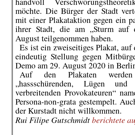
Wir haben die Schweinerei
Fleischproduktion satt
Corona hat gezeigt: Am Ende triff
Schluss mit dem NRW-Sch
kriminellen Unternehmer*innen!
Freitag, 1
Wir demonstrieren am
Uhr in Düsseldorf
(Treffpunkt: HB
Wir sind eine Koalition aus Anwo
Klima-Aktivist*innen
Bürgerrechtsaktivist*innen, Gewer
Tierrechtler*innen.
Kommunal-Wahl N
Vor der
September 2020 rufen wir auf:
Keine Stimme für Parteien und K