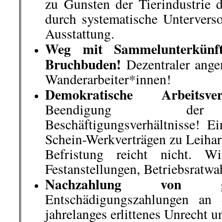
on
21. September 2020
Sep.
21
Veröffentlicht In:
Allgemein
,
Nico Die
Zurückblickend auf die letzten Ta
kommentierbare Vorkommnisse in
wir hier zur Diskussion stellen.
(Kommis bitte unten eintragen!)
.
.
14
.
September |
Verbale Attacke
in Landau Rheinland-Pfalz
Bild: Der Rote