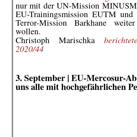
den Ländern, die mit dem Ge
reimportieren. So kommen also
Pestizide letztlich doch beim euro
dem Teller.
Rui Filipe Gutschmidt
berichtete a
.
.
3. September | Angriffe auf Jour
Corona-Demos
Archivbild: Eine Reporterin wird am 1. M
festgesetzt und verprügel
Berlin: Bei den Anti-Corona-D
Berlin gab es zahlreiche Angriff
Journalistinnen und Journalist