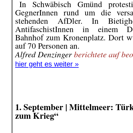
Alfred Denzinger
berichtete auf b
hier geht es weiter »
.
.
1. September | Mittelmeer: Tür
zum Krieg“
Gemeinsames Nato-Mänover zwischen türk
(links im Bild) und italienischen (rechts o
(von 2004): US-Navy, 
Die nächste Machtprobe: Was kann
..
Aus der türkischen Regierung ko
Sollte Griechenland seine Territor