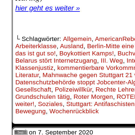
hier geht es weiter »
.
└ Schlagwörter:
Allgemein
,
AmericanReb
Arbeiterklasse
,
Ausland
,
Berlin-Mitte ei
das ist gut so!
,
Boykottiert Kamps!
,
Buchv
Belarus stört Internetzugang
,
III. Weg
,
Int
Klassenjustiz
,
kommentierbare Vorkomm
Literatur
,
Mahnwache gegen Stuttgart 21 w
Datenschutzbehörde stoppt Jobcenter-Al
Gesellschaft
,
Polizeiwillkür
,
Rechte Lehre
Grundschulen tätig
,
Roter Morgen
,
ROTE
weiter!
,
Soziales
,
Stuttgart: Antifaschiste
Bewegung
,
Wochenrückblick
on
7. September 2020
Sep.