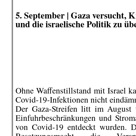
Tönnies und
Konsorten kungeln!
Unsere Forderungen lauten:
Tönnies und Konsorten k
zwingen!
Keine Hilfs- und
Ausbeuter, Betrüger und s
Spreader!
Rückhaltlose Aufklärung und
Werkverträgen, Sozialabgab
Lohnraub, Betriebsratsbe
Vergehen.
Konsequente Durchsetzung de
Haftung.
Schluss mit dem Prinz
wasche meine Hände in U