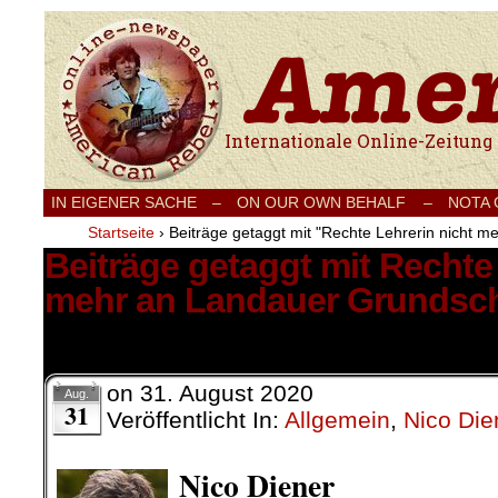
Internationale Onlinezeitung für Frieden
IN EIGENER SACHE
–
ON OUR OWN BEHALF –
NOTA
Startseite
›
Beiträge getaggt mit "Rechte Lehrerin nicht m
Beiträge getaggt mit Rechte
mehr an Landauer Grundsch
11 Ergebnisse.
on
31. August 2020
Aug.
31
Veröffentlicht In:
Allgemein
,
Nico Die
Nico Diener