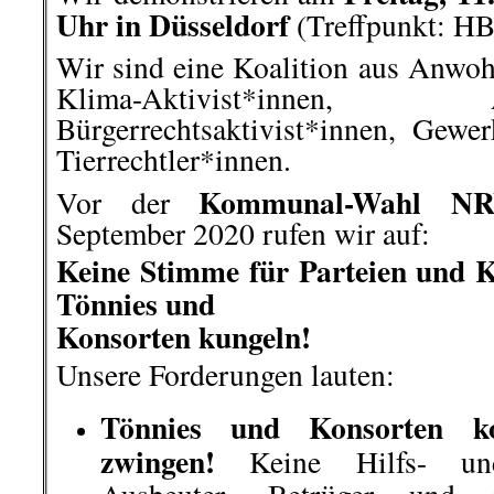
Schienenabindungen)!
Tönnies und Co. dicht machen
der Tierindustrie! Die Schlacht
Konsorten sind nicht auf ei
vertretbare und nachhaltige Wei
gilt für Aufzucht- und Mastbetr
Schluss mit Preis- und 
Lebensmittel-Produktion. Sta
zukunftsfähige Bedingung
Landwirt*innen!
.
Dieser Rückblick erhebt ni
Vollständigk
Verlinkte- und mit Namen geken
nicht in allen Punkten der 