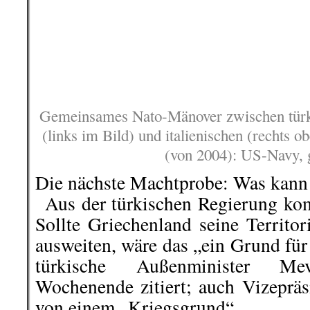
ausweiten, wäre das „ein Grund für
türkische Außenminister M
Wochenende zitiert; auch Vizepräs
von einem „Kriegsgrund“.
..
Am gestrigen Sonntag legte Prä
warf den Regierungen in Griech
„Geldgier“ und „Inkompetenz
höchstem Einsatz: „Wenn es ums 
bereit, Märtyrer zu werden.“ Ob di
uns im Mittelmeer auflehnen, z
bereit“ seien?
Thomas Pany
berichtete auf TELE
.
.