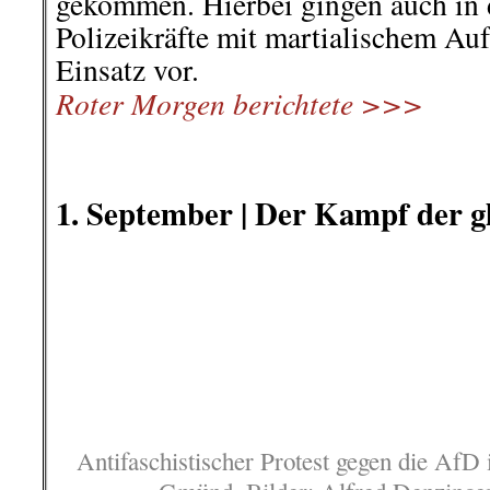
gekommen. Hierbei gingen auch in 
Polizeikräfte mit martialischem Au
Einsatz vor.
Roter Morgen berichtete >>>
.
.
1. September |
Der Kampf der gl
Antifaschistischer Protest gegen die AfD
Gmünd. Bilder: Alfred Denzinge
Alfred Denzinger – Bietigheim
Gmünd. Zunächst dachte ich, das A
AfD liebevoll als Sommertour beti
dem Gmünder Johannisplatz sei a
überbieten. Aber in Bietigheim-