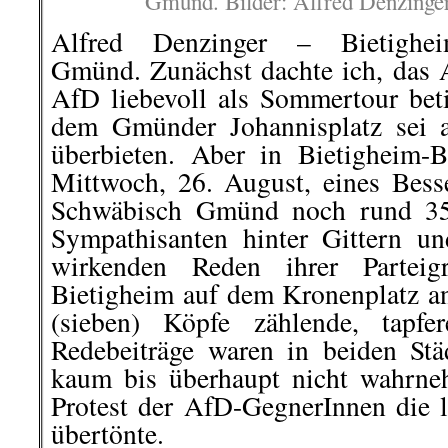
Mittwoch, 26. August, eines Besse
Schwäbisch Gmünd noch rund 35
Sympathisanten hinter Gittern u
wirkenden Reden ihrer Partei
Bietigheim auf dem Kronenplatz an
(sieben) Köpfe zählende, tapfe
Redebeiträge waren in beiden St
kaum bis überhaupt nicht wahrneh
Protest der AfD-GegnerInnen die 
übertönte.
..
In Schwäbisch Gmünd protesti
GegnerInnen rund um die versam
stehenden AfDler. In Bietig
AntifaschistInnen in einem D
Bahnhof zum Kronenplatz. Dort w
auf 70 Personen an.