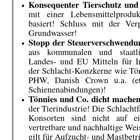
Jeden Montag im Wechsel kommt es
zu Protestkundgebung gegen die
Bundesregierung. Diese Versam
Neustadt/Weinstraße sind 
Rechtsextremen, Nazis, Verschw
Reichsbürger nicht nur unterwande
sogar von ihnen organisiert
..
Nicht nur, dass sie über 
Verschwörungstheorien, Hass
Migranten und Demokratie versuc
zeigen auch völlig offen, ihre hoch
und gefährliche Gesinnung.
..
Nicht von ungefähr mischt
Frauenbündnis Kandel von Anfang