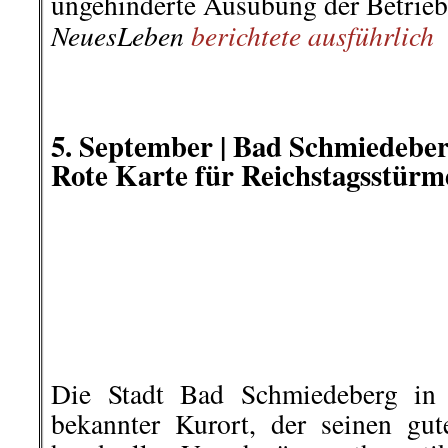
aber Premierminister Netanjahu wi
Gazastreifen leiden l
Vergeltungsmaßnahmen zu provoz
Eskalation nutzen kann, um die De
zu zerstreuen. Die Hamas li
provozieren, und schließlich v
und zahlte auch Ge
Waffenstillstand
Lage in Gaza zu stabilisieren.
BIP-Aktuell 136
berichte ausführlic
.
.
6. September | Demo-Aufruf: Sy
11. September Düsseldorf