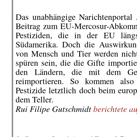
Deutsche Journalistinnen- und Jo
Verdi. Unter anderen wurden Presse
bespuckt und geschlagen.
..
Jörg Reichel, Landesgeschäftsfü
Brandenburg, erklärt dazu: „Die
teilweise von Gewalt und Hass 
geprägt. Journalisten wurden ge
rechtsextreme Demonstrationsbü
Kommunikationsstelle Demokr
Corona-Rebellen, Reichsbürgern
NPD und Identitärer Bewegung ist
Demokratie und die Pressefreiheit.“
»beobachter news«
berichte ausfüh
.
.