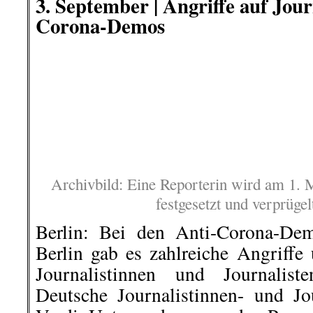
3. September | Egetürk Wurst- 
Fleischwarenfabrikation:
Arbeitsgericht entscheidet über
einer Betriebsratsvorsitzenden
Die Gewerkschaft Nahrung-Genu
stärkt am 04.09.2020 einer zweifa
Betriebsratsvorsitzenden aus dem
den Rücken. Gemeinsam mit viel
wird der Kammertermin ab 10 Uhr
begleitet.
..„Mit den im März und im 
Kündigungen versucht der Arbei
Betriebsrätin loszuwerden. Das wir
wir sind überzeugt, dass das Ar