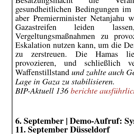
Unternehmer sind für die Verh
Unternehmern verantwortlich.
Kriminogenen (Verbre
Unternehmersumpf austr
Straffreiheit und Rechtsnihili
Scheißegal!“) Ende der Duldun
zu Gunsten der Tierindustrie
durch systematische Untervers
Ausstattung.
Weg mit Sammelunterkünft
Bruchbuden!
Dezentraler ang
Wanderarbeiter*innen!
Demokratische Arbeitsverh
Beendigung der s
Beschäftigungsverhältnisse! E