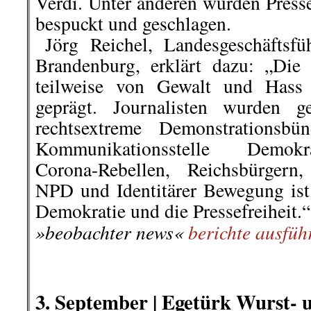
bestätigen wird.“ so Manja Wiesne
NGG Köln.‘
..Der Arbeitgeber meint, dass die B
des Wahlvorstandes die Betriebs
Gunsten manipuliert hätte. „Di
innerhalb von 2 Wochen nach der 
lassen müssen. Eine fristlose Künd
gerechtfertigt.“. Die NGG mach
öffentlich. Inzwischen fordern üb
anderem die Rücknahme der 
ungehinderte Ausübung der Betriebs
NeuesLeben
berichtete ausführlich
.
.