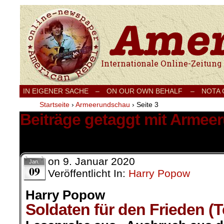
Internationale Onlinezeitung für Frieden
IN EIGENER SACHE
–
ON OUR OWN BEHALF –
NOTA
Startseite
›
Armeerundschau
›
Seite 3
Beiträge getaggt mit Arme
22 Ergebnisse.
on
9. Januar 2020
Jan.
09
Veröffentlicht In:
Harry Popow
Harry Popow
Soldaten für den Frieden (Te