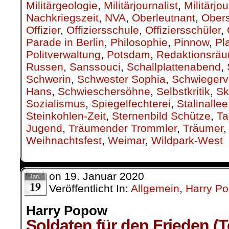
Militärgeologie
,
Militärjournalist
,
Militärjo
Nachkriegszeit
,
NVA
,
Oberleutnant
,
Obers
Offizier
,
Offiziersschule
,
Offiziersschüler
,
Parade in Berlin
,
Philosophie
,
Pinnow
,
Pl
Politverwaltung
,
Potsdam
,
Redaktionsrä
Russen
,
Sanssouci
,
Schallplattenabend
,
Schwerin
,
Schwester Sophia
,
Schwiegerv
Hans
,
Schwieschersöhne
,
Selbstkritik
,
Sk
Sozialismus
,
Spiegelfechterei
,
Stalinallee
Steinkohlen-Zeit
,
Sternenbild Schütze
,
Ta
Jugend
,
Träumender Trommler
,
Träumer
Weihnachtsfest
,
Weimar
,
Wildpark-West
on
19. Januar 2020
Jan.
19
Veröffentlicht In:
Allgemein
,
Harry P
Harry Popow
Soldaten für den Frieden (T