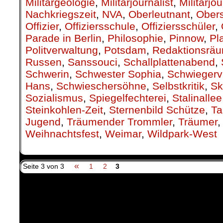
Militärgeologie
,
Militärjournalist
,
Militärjo
Nachkriegszeit
,
NVA
,
Oberleutnant
,
Obers
Offizier
,
Offiziersschule
,
Offiziersschüler
,
Parade in Berlin
,
Philosophie
,
Pinnow
,
Pl
Politverwaltung
,
Potsdam
,
Redaktionsrä
Russen
,
Sanssouci
,
Schallplattenabend
,
Schwerin
,
Schwester Sophia
,
Schwiegerv
Hans
,
Schwieschersöhne
,
Selbstkritik
,
Sk
Sozialismus
,
Spiegelfechterei
,
Stalinallee
Steinkohlen-Zeit
,
Sternenbild Schütze
,
Ta
Jugend
,
Träumender Trommler
,
Träumer
Weihnachtsfest
,
Weimar
,
Wildpark-West
«
Seite 3 von 3
1
2
3