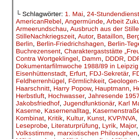
└ Schlagwörter:
1. Mai
,
24-Stundendiens
AmericanRebel
,
Angermünde
,
Arbeit Zuk
Armeerundschau
,
Ausbruch aus der Stille
StilleNachkriegszeit
,
Autor
,
Bataillon
,
Berg
Berlin
,
Berlin-Friedrichshagen
,
Berlin-Teg
Buchrezensent
,
Charaktergaststätte „Fre
Contra Wortgeklingel
,
Damm
,
DDDR
,
DD
Dokumentarfilmwoche 1988/89 in Leipzig
Eisenhüttenstadt
,
Erfurt
,
FDJ-Sekretär
,
F
Feldherrenhügel
,
Förmlichkeit
,
Geologen-
Haarschnitt
,
Harry Popow
,
Hauptmann
,
H
Herbstluft
,
Hochwasser
,
Jahresende 195
Jakobsfriedhof
,
Jugendfunktionär
,
Karl M
Kaserne
,
Kasernenalltag
,
Kasernenstraß
Kombinat
,
Kritik
,
Kultur
,
Kunst
,
KVP/NVA
Leseprobe
,
Literaturprüfung
,
Lyrik
,
Major
Volksstimme
,
marxistischen Philosophen