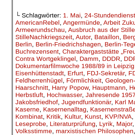
└ Schlagwörter:
1. Mai
,
24-Stundendiens
AmericanRebel
,
Angermünde
,
Arbeit Zuk
Armeerundschau
,
Ausbruch aus der Stille
StilleNachkriegszeit
,
Autor
,
Bataillon
,
Berg
Berlin
,
Berlin-Friedrichshagen
,
Berlin-Teg
Buchrezensent
,
Charaktergaststätte „Fre
Contra Wortgeklingel
,
Damm
,
DDDR
,
DD
Dokumentarfilmwoche 1988/89 in Leipzig
Eisenhüttenstadt
,
Erfurt
,
FDJ-Sekretär
,
F
Feldherrenhügel
,
Förmlichkeit
,
Geologen-
Haarschnitt
,
Harry Popow
,
Hauptmann
,
H
Herbstluft
,
Hochwasser
,
Jahresende 195
Jakobsfriedhof
,
Jugendfunktionär
,
Karl M
Kaserne
,
Kasernenalltag
,
Kasernenstraß
Kombinat
,
Kritik
,
Kultur
,
Kunst
,
KVP/NVA
Leseprobe
,
Literaturprüfung
,
Lyrik
,
Major
Volksstimme
,
marxistischen Philosophen