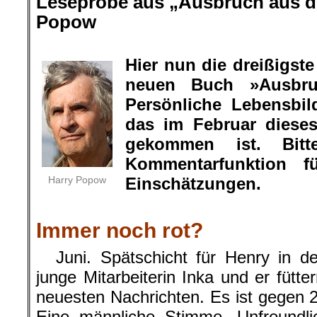
Leseprobe aus „Ausbruch aus de
Popow
.
Hier nun die dreißigs
neuen Buch »Ausbru
Persönliche Lebensbil
das im Februar diese
gekommen ist. Bit
Kommentarfunktion f
Harry Popow
Einschätzungen.
.
Immer noch rot?
Juni. Spätschicht für Henry in der
junge Mitarbeiterin Inka und er fütte
neuesten Nachrichten. Es ist gegen 22
Eine männliche Stimme. Unfreundlic