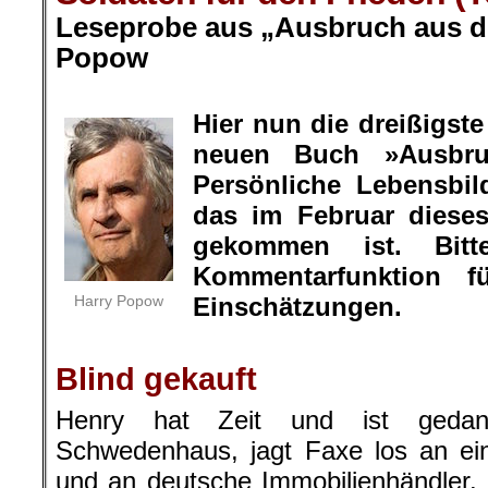
Leseprobe aus „Ausbruch aus de
Popow
.
Hier nun die dreißigs
neuen Buch »Ausbru
Persönliche Lebensbil
das im Februar diese
gekommen ist. Bit
Kommentarfunktion f
Harry Popow
Einschätzungen.
.
Blind gekauft
Henry hat Zeit und ist gedank
Schwedenhaus, jagt Faxe los an ei
und an deutsche Immobilienhändler.