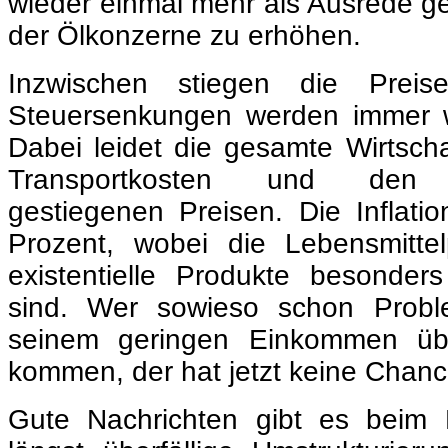
Dabei leidet die gesamte Wirtsch
Transportkosten und den 
gestiegenen Preisen. Die Inflatio
Prozent, wobei die Lebensmitte
existentielle Produkte besonder
sind. Wer sowieso schon Probl
seinem geringen Einkommen ü
kommen, der hat jetzt keine Chanc
Gute Nachrichten gibt es beim 
längst überfällige Umstrukturie
erneuerbare Energie soll endli
Geldern durchgeführt werden. D
die Mittel zur Unterstützung zu
Photovoltaikmodulen in den Jahre