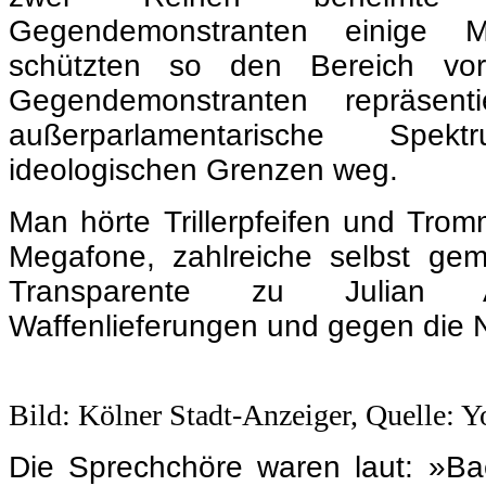
ideologischen Grenzen weg.
Man hörte Trillerpfeifen und Trom
Megafone, zahlreiche selbst gem
Transparente zu Julian 
Waffenlieferungen und gegen die
Bild: Kölner Stadt-Anzeiger, Quelle: 
Die Sprechchöre waren laut: »B
”Bärbock weg!“, „Nie, Nie wieder“,
Kriegstreiber!, Volksverräter!
Scheiße – ihr seid die Beweis
internationale Solidarität!“ k