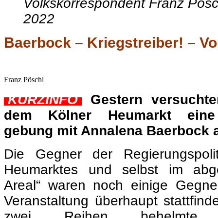
Franz Pöschl
.
KURZINFO
.
Gestern versuchte
dem Kölner Heumarkt eine
gebung mit Annalena Baerbock a
Die Gegner der Regierungspolit
Heumarktes und selbst im abge
Areal“ waren noch einige Gegne
Veranstaltung überhaupt stattfind
zwei Reihen behelmte P
Gegendemonstranten einige 
schützten so den Bereich vo
Gegendemonstranten repräsen
außerparlamentarische Spe