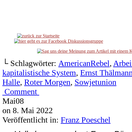
└ Schlagwörter:
AmericanRebel
,
Arbei
kapitalistische System
,
Ernst Thälman
Halle
,
Roter Morgen
,
Sowjetunion
Comment
Mai
08
on
8. Mai 2022
Veröffentlicht in:
Franz Poeschel
Volkskorrespondent Franz Pösc
2022
Baerbock – Kriegstreiber! – Vo