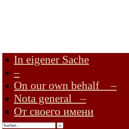
In eigener Sache
Internationale Onlinezeitung für Frieden, Humanismus, Völkerverstä
–
On our own behalf –
Nota general –
От своего имени
»