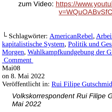
└ Schlagwörter:
AmericanRebel
,
Arbei
kapitalistische System
,
Politik und Ges
Morgen
,
Wahlkampfkundgebung der G
Comment
Mai
08
on
8. Mai 2022
Veröffentlicht in:
Rui Filipe Gutschmid
Volkskorrespondent Rui Filipe 
Mai 2022
Portugal gefangen im europäis
Spekulanten und Lobbyisten
Rui Filipe