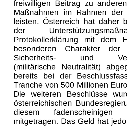
Protokollerklärung mit dem 
besonderen Charakter der ö
Sicherheits- und Verteid
(militärische Neutralität) abg
bereits bei der Beschlussfas
Tranche von 500 Millionen Euro
Die weiteren Beschlüsse wur
österreichischen Bundesregieru
diesem fadenscheinigen Pr
mitgetragen. Das Geld hat jedo
(Verbindung), und so werde
insgesamt 150 Millionen Euro
gekauft, obwohl nur „nicht letale
Ausrüstungsgegenstände m