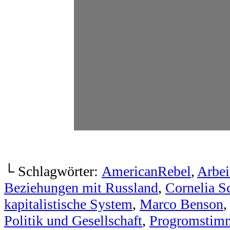
.
└ Schlagwörter:
AmericanRebel
,
Arbei
Beziehungen mit Russland
,
Cornelia S
kapitalistische System
,
Marco Benson
Politik und Gesellschaft
,
Progromstim