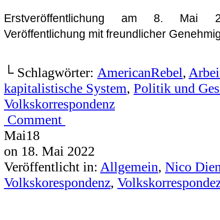
└ Schlagwörter:
AmericanRebel
,
Arbei
kapitalistische System
,
Politik und Ges
Volkskorrespondenz
Comment
Mai
18
on
18. Mai 2022
Veröffentlicht in:
Allgemein
,
Nico Dien
Volkskorespondenz
,
Volkskorresponde
Volkskorrespondent Nico Diene
Die EU zahlt der Ukraine zwei M
die Aufrüstung