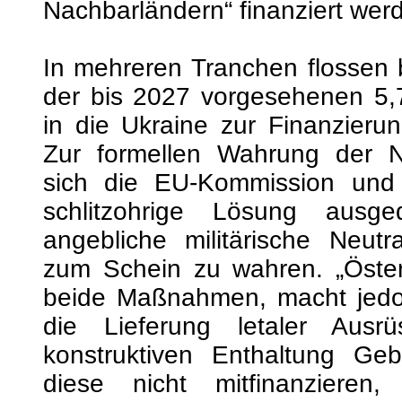
in die Ukraine zur Finanzieru
Zur formellen Wahrung der Ne
sich die EU-Kommission und 
schlitzohrige Lösung ausg
angebliche militärische Neutra
zum Schein zu wahren. „Österr
beide Maßnahmen, macht jedo
die Lieferung letaler Ausr
konstruktiven Enthaltung Ge
diese nicht mitfinanzieren
freiwilligen Beitrag zu anderen
Maßnahmen im Rahmen der ‚Fri
leisten. Österreich hat daher
der Unterstützungsma