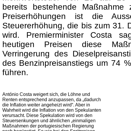
heutigen Preisen diese Maß
Verringerung des Dieselpreisan
des Benzinpreisanstiegs um 74 %
führen.
António Costa weigert sich, die Löhne und
Renten entsprechend anzupassen, da „dadurch
die Inflation weiter angeheizt wird“. Aber in
Wahrheit wird die Inflation von den Spekulanten
verursacht. Diese Spekulation wird von den
Steuersenkungen und ähnlichen „einmaligen
Maßnahmen der portugiesischen Regierung
noch begünstigt. So wie bei den Spritpreisen,
wo die Senkung der Kraftstoffe von den
Ölkonzernen zur Erhöhung ihrer Gewinnmarge
genutzt wird, so machen auch viele andere
Gewinne auf Kosten der durch den Krieg und
Sanktionen verursachten Krise.
| Bild YouTube
Doch Costa hat hat wohl vergessen