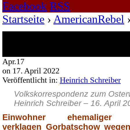
Facebook
RSS
Startseite
›
AmericanRebel
Beiträge getaggt mit AmericanR
518 Ergebnisse.
Apr.
17
on
17. April 2022
Veröffentlicht in:
Heinrich Schreiber
Volkskorrespondenz zum Oste
Heinrich Schreiber – 16. April 
Einwohner ehemaliger So
verklagen Gorbatschow wege