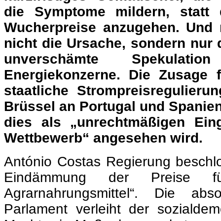
Energiekonzerne. Die Zusage f
staatliche Strompreisregulieru
Brüssel an Portugal und Spanien 
dies als „unrechtmäßigen Eing
Wettbewerb“ angesehen wird.
António Costas Regierung besch
Eindämmung der Preise f
Agrarnahrungsmittel“. Die abs
Parlament verleiht der sozialde
Macht, ein Maßnahmenpaket zu v
auf die Opposition eingehen z
Regeln der neoliberalen Eu
beschränken die Handlungsfähigk
die ihrerseits darin auch immer 