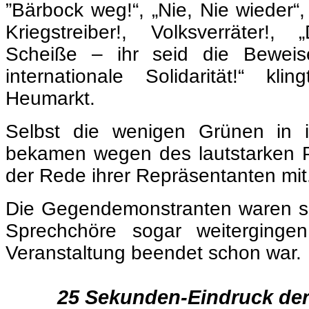
Heumarkt.
Selbst die wenigen Grünen in i
bekamen wegen des lautstarken P
der Rede ihrer Repräsentanten mit
Die Gegendemonstranten waren so
Sprechchöre sogar weiterginge
Veranstaltung beendet schon war.
.
25 Sekunden-Eindruck d
zum Video:
https://www.yout
v=WQuOABvSf
.