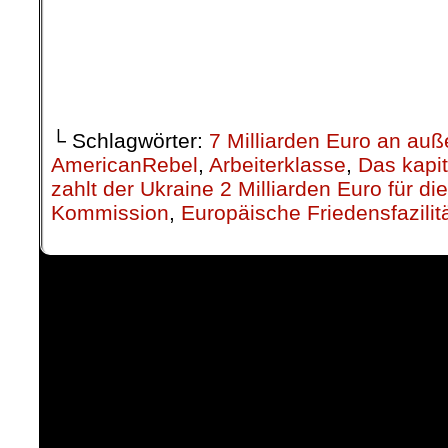
.
└ Schlagwörter:
7 Milliarden Euro an auß
AmericanRebel
,
Arbeiterklasse
,
Das kapit
zahlt der Ukraine 2 Milliarden Euro für di
Kommission
,
Europäische Friedensfazilit