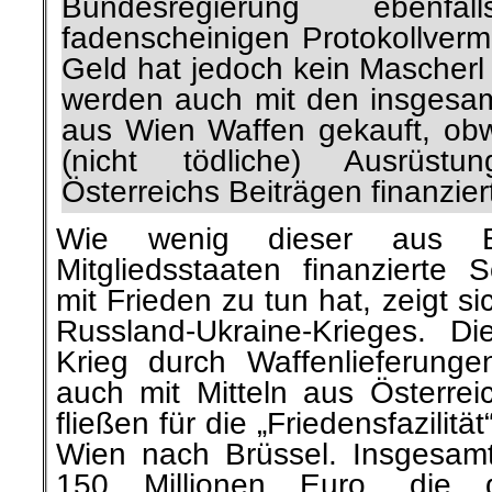
Bundesregierung ebenf
fadenscheinigen Protokollverm
Geld hat jedoch kein Mascherl
werden auch mit den insgesam
aus Wien Waffen gekauft, obwo
(nicht tödliche) Ausrüstu
Österreichs Beiträgen finanziert
Wie wenig dieser aus B
Mitgliedsstaaten finanzierte S
mit Frieden zu tun hat, zeigt s
Russland-Ukraine-Krieges. D
Krieg durch Waffenlieferung
auch mit Mitteln aus Österrei
fließen für die „Friedensfazilitä
Wien nach Brüssel. Insgesam
150 Millionen Euro, die de