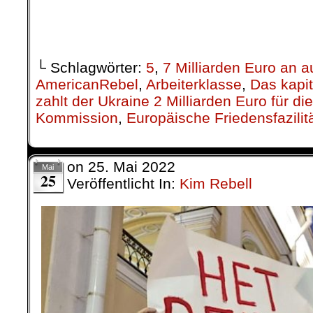
> „(ERKLÄRUNG)“ von der Redaktion 
.
└ Schlagwörter:
5
,
7 Milliarden Euro an 
AmericanRebel
,
Arbeiterklasse
,
Das kapit
zahlt der Ukraine 2 Milliarden Euro für di
Kommission
,
Europäische Friedensfazilit
on
25. Mai 2022
Mai
25
Veröffentlicht In:
Kim Rebell