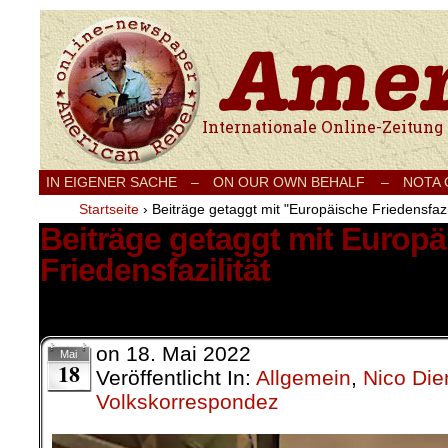
Internationale Onlinezeitung für Frieden
IN EIGENER SACHE
–
ON OUR OWN BEHALF –
NOTA
Startseite
›
Beiträge getaggt mit "Europäische Friedensfazil
Beiträge getaggt mit Europ
Friedensfazilität
2 Ergebnisse.
on
18. Mai 2022
Mai
18
Veröffentlicht In:
Allgemein
,
Nico Die
Volkskorrespondez