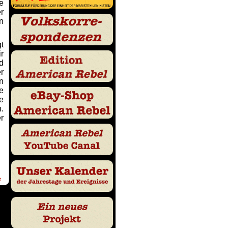
e
r
n
gt
r
d
r
n
e
e
.
r
t