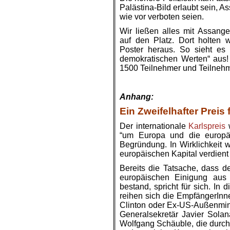
Palästina-Bild erlaubt sein, A
wie vor verboten seien.
Wir ließen alles mit Assang
auf den Platz. Dort holten 
Poster heraus. So sieht es 
demokratischen Werten“ aus! 
1500 Teilnehmer und Teilnehm
Anhang:
Ein Zweifelhafter Preis 
Der internationale
Karlspreis
w
“um Europa und die europäi
Begründung. In Wirklichkeit 
europäischen Kapital verdien
Bereits die Tatsache, dass d
europäischen Einigung aus
bestand, spricht für sich. In 
reihen sich die EmpfängerInne
Clinton oder Ex-US-Außenmin
Generalsekretär Javier Sola
Wolfgang Schäuble, die durch 