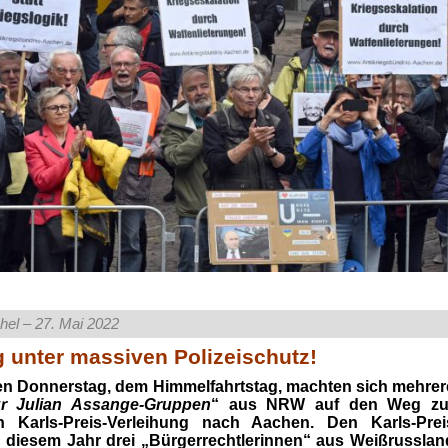
el – 27. Mai 2022
g unter massiven Polizeischutz!
en Donnerstag, dem Himmelfahrtstag, machten sich mehrer
für Julian Assange-Gruppen
“ aus NRW auf den Weg zu
en Karls-Preis-Verleihung nach Aachen. Den Karls-Prei
 diesem Jahr drei „Bürgerrechtlerinnen“ aus Weißrusslan