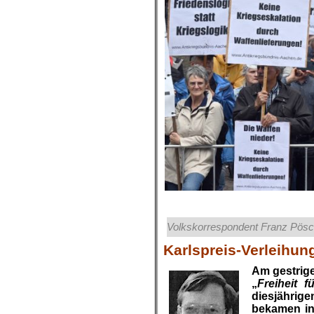
Volkskorrespondent Franz Pösch
Karlspreis-Verleihun
Am gestrig
„
Freiheit 
diesjährig
bekamen in