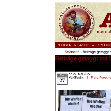
International
IN EIGENER SACHE
–
ON OU
Startseite
›
Beiträge getaggt 
Beiträge getaggt mit
1 Ergebnis.
on
27. Mai 2022
Mai
Veröffentlicht In:
Franz Poesche
27