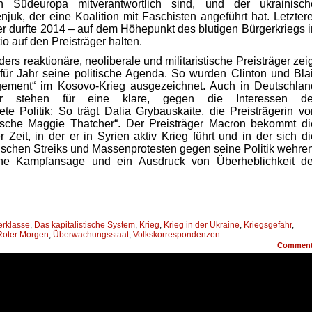
n Südeuropa mitverantwortlich sind, und der ukrainisch
njuk, der eine Koalition mit Faschisten angeführt hat. Letztere
ber durfte 2014 – auf dem Höhepunkt des blutigen Bürgerkriegs i
io auf den Preisträger halten.
ers reaktionäre, neoliberale und militaristische Preisträger zei
 für Jahr seine politische Agenda. So wurden Clinton und Blai
agement“ im Kosovo-Krieg ausgezeichnet. Auch in Deutschlan
ker stehen für eine klare, gegen die Interessen de
te Politik: So trägt Dalia Grybauskaite, die Preisträgerin vo
ische Maggie Thatcher“. Der Preisträger Macron bekommt di
Zeit, in der er in Syrien aktiv Krieg führt und in der sich di
tischen Streiks und Massenprotesten gegen seine Politik wehren
ische Kampfansage und ein Ausdruck von Überheblichkeit de
erklasse
,
Das kapitalistische System
,
Krieg
,
Krieg in der Ukraine
,
Kriegsgefahr
,
Roter Morgen
,
Überwachungsstaat
,
Volkskorrespondenzen
Commen