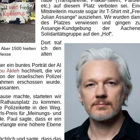
habe (Transparente, Plakat-Tafeln, Parole
etc.) auf diesem Platz verboten sei. Ein
Mitstreiterin musste sogar ihr T-Shirt mit „Fr
Julian Assange“ ausziehen. Wir wurden dan
des Platzes verwiesen und gingen zu
Assange-Kundgebung der Aachene
Solidaritätsgruppe auf den „Hof“.
Dort traf
ich den
– Aber 1500 hielten
alten
 Hesse
er ein buntes Porträt der Al
bu Akleh
hochhielt, die vor
on der israelischen Polizei
ahmen erschossen wurde.
Passanten.
ause machte, starteten wir
Rathausplatz zu kommen.
ne Polizeikette in den Weg.
ls-Preis für „Meinungs- und
de. Paul sagte, dass er ein
erlangte eine höhere Ebene
sächlich und sagte, dass das