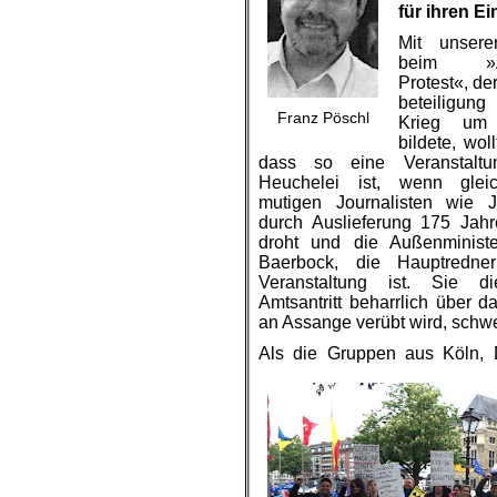
für ihren E
Mit unsere
beim »Ant
Protest«, de
beteiligu
Franz Pöschl
Krieg um
bildete, wol
dass so eine
Veranstaltu
Heuchelei
ist, wenn gleic
mutigen Journalisten wie 
durch Auslieferung 175 Jahre
droht und die
Außenministe
Baerbock, die Hauptredner
Veranstaltung
ist. Sie di
Amtsantritt
beharrlich
über d
an Assange verübt wird
,
schwe
Als
die Gruppen aus Köln, 