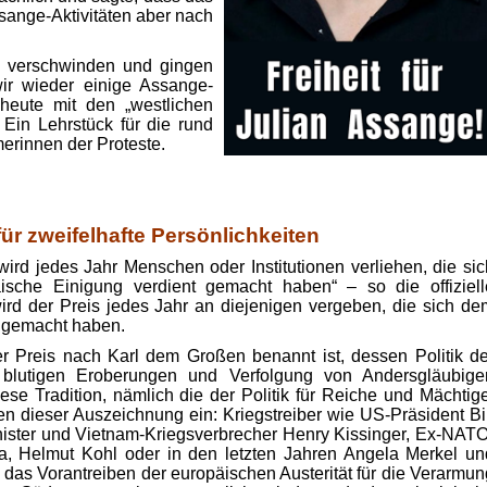
ssange-Aktivitäten aber nach
e verschwinden und gingen
wir wieder einige Assange-
heute mit den „westlichen
Ein Lehrstück für die rund
erinnen der Proteste.
für zweifelhafte Persönlichkeiten
ird jedes Jahr Menschen oder Institutionen verliehen, die sic
sche Einigung verdient gemacht haben“ – so die offiziell
wird der Preis jedes Jahr an diejenigen vergeben, die sich de
t gemacht haben.
er Preis nach Karl dem Großen benannt ist, dessen Politik de
 blutigen Eroberungen und Verfolgung von Andersgläubige
diese Tradition, nämlich die der Politik für Reiche und Mächtige
n dieser Auszeichnung ein: Kriegstreiber wie US-Präsident Bil
ister und Vietnam-Kriegsverbrecher Henry Kissinger, Ex-NATO
na, Helmut Kohl oder in den letzten Jahren Angela Merkel un
das Vorantreiben der europäischen Austerität für die Verarmun