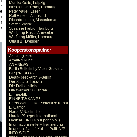
n
Monika Oette, Leipzig
e
Nicola Hofediener, Hamburg
ee
Peter Vauel, Essen
Ralf Ripken, Altenstadt
n
Ricardo Lerida, Maspalomas
r
Steffen Weise
r
Susanne Fiebig, Hamburg
Wolfgang Huste, Ahrweiler
Wolfgang Müller, Hamburg
Quasi B., Dresden
Kooperationspartner
Antikrieg.com
Arbeit-Zukunft
ANF NEWS
Berlin Bulletin by Victor Grossman
BIP jetzt BLOG
Dean-Reed-Archiv-Berlin
Der Stachel Leipzig
Die Freiheitsliebe
Die Welt vor 50 Jahren
Einheit-ML
EINHEIT & KAMPF
Egers Worte – Der Schwarze Kanal
El Cantor
Hartz-IV-Nachrichten
Harald Pflueger international
Hosteni – INFO (nur per eMail)
Informationsstelle Militarisierung
Infoportal f. antif. Kult. u. Polit. M/P
INFO-WELT