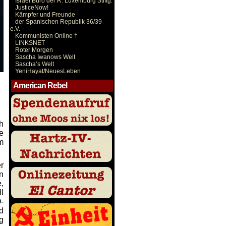
Israel Büro der R. Luxemburg Stiftg.
JusticeNow!
Kämpfer und Freunde
der Spanischen Republik 36/39
e.V.
Kommunisten Online †
LINKSNET
Roter Morgen
Sascha Iwanows Welt
Sascha’s Welt
YeniHayat/NeuesLeben
American Rebel
h
e
m
r
n
,
l
-
d
g