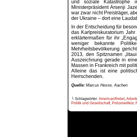
und soziale Katastrophe i
Ministerpräsident Arsenji Jaze
war zwar nicht Preisträger, a
der Ukraine – dort eine Laudat
In der Entscheidung für besond
das Karlpreiskuratorium Jahr
erklärtermaßen für ihr „Eng
weniger bekannte Politi
Mehrheitsbevölkerung gerichte
2013, den Spitznamen „litau
Auszeichnung gerade in einer 
Massen in Frankreich mit poli
Alleine das ist eine polit
Herrschenden.
Quelle:
Marcus Hesse, Aachen
└ Schlagwörter:
AmericanRebel
,
Arbeit
Politik und Gesellschaft
,
Polizeiwillkür
,