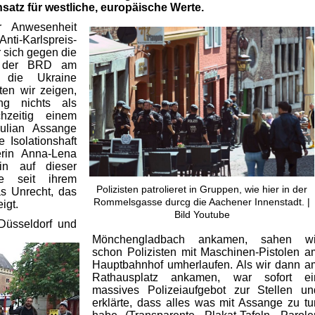
insatz für westliche, europäische Werte.
r Anwesenheit
i-Karlspreis-
r sich gegen die
ng der BRD am
 die Ukraine
lten wir zeigen,
ng
nichts als
hzeitig
einem
Julian
Assange
 Isolationshaft
rin
Anna-Lena
in auf dieser
e seit ihrem
Polizisten patrolieret in Gruppen, wie hier in der
as
Unrecht, das
Rommelsgasse durcg die Aachener Innenstadt. |
igt.
Bild Youtube
Düsseldorf und
Mönchengladbach
ankamen
, sahen wi
schon Polizisten mit Maschinen-Pistolen a
Hauptbahnhof umherlaufen. Als wir dann a
Rathausplatz
ankamen
, war sofort ei
massives Polizeiaufgebot
zur Stellen
un
erklärte, dass alles was mit Assange zu tu