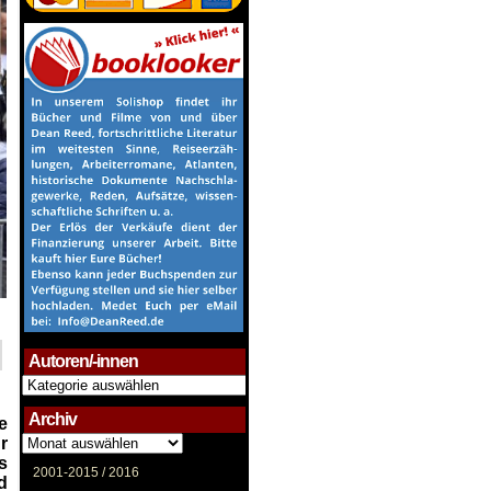
Autoren/-innen
Autoren/-
innen
Archiv
e
Archiv
r
s
2001-2015 /
2016
d