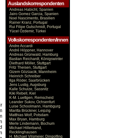
Auslandskorrespondenten
Andreas Habicht, Spanien
Jairo Gomez Garcia, Spanien
Noel Nascimento, Brasilien
Rainer Kranz, Portugal
Rui Filipe Gutschmidt, Portugal
Yücel Özdemir, Türkei
Volkskorrespondenten/innen
Andre Accardi
André Höppner, Hannover
Andreas Grünwald, Hamburg
Bastian Reichardt, Königswinter
Diethard Möller, Stuttgart
Fritz Theisen, Stuttgart
Gizem Gözüacik, Mannheim
Heinrich Schreiber
Ilga Röder, Saarbrücken
Jens Lustig, Augsburg
Kalle Schulze, Sassnitz
Kiki Rebell, Kiel
K-M. Luettgen, Remscheid
Leander Sukov, Ochsenfurt
r
Luise Schoolmann, Hambgurg
m
Maritta Brückner, Leipzig
Matthias Wolf, Potsdam
m
Max Bryan, Hamburg
n
Merle Lindemann, Bochum
d
Michael Hillerband,
n
Recklinghausen
H. Michael Vilsmeier, Dingolfing