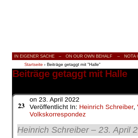
Internationale Onlinezeitung für Frieden
IN EIGENER SACHE
–
ON OUR OWN BEHALF –
NOTA
Startseite
›
Beiträge getaggt mit "Halle"
Beiträge getaggt mit Halle
1 Ergebnis.
on
23. April 2022
Apr.
23
Veröffentlicht In:
Heinrich Schreiber
,
Volkskorrespondez
Heinrich Schreiber – 23. April 