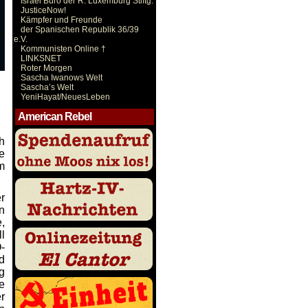
Israel Büro der R. Luxemburg Stiftg.
JusticeNow!
Kämpfer und Freunde
der Spanischen Republik 36/39
e.V.
Kommunisten Online †
LINKSNET
Roter Morgen
Sascha Iwanows Welt
Sascha’s Welt
YeniHayat/NeuesLeben
American Rebel
h
e
m
r
n
,
l
-
d
g
e
r