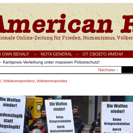
e Onlinezeitung für Frieden, Humanismus, Völkerverständigung und Kul
R OWN BEHALF –
NOTA GENERAL –
ОТ СВОЕГО ИМЕНИ
– Karlspreis-Verleihung unter massiven Polizeischutz!
Nächster ›
l
,
Volkskorespondenz
,
Volkskorrespondez