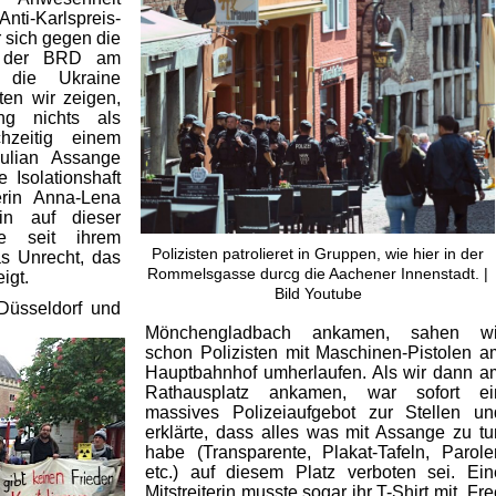
i-Karlspreis-
r sich gegen die
ng der BRD am
 die Ukraine
lten wir zeigen,
ng
nichts als
hzeitig
einem
Julian
Assange
 Isolationshaft
rin
Anna-Lena
in auf dieser
e seit ihrem
Polizisten patrolieret in Gruppen, wie hier in der
as
Unrecht, das
Rommelsgasse durcg die Aachener Innenstadt. |
igt.
Bild Youtube
Düsseldorf und
Mönchengladbach
ankamen
, sahen wi
schon Polizisten mit Maschinen-Pistolen a
Hauptbahnhof umherlaufen. Als wir dann a
Rathausplatz
ankamen
, war sofort ei
massives Polizeiaufgebot
zur Stellen
un
erklärte, dass alles was mit Assange zu tu
habe (Transparente, Plakat-Tafeln, Parole
etc.) auf diesem Platz verboten sei. Ein
Mitstreiterin musste sogar ihr T-Shirt mit „Fr