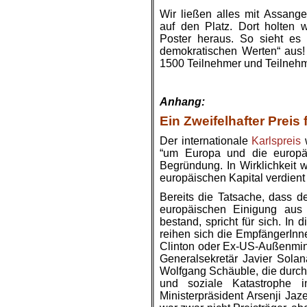
Wir ließen alles mit Assang
auf den Platz. Dort holten 
Poster heraus. So sieht es 
demokratischen Werten“ aus! 
1500 Teilnehmer und Teilnehm
Anhang:
Ein Zweifelhafter Preis 
Der internationale
Karlspreis
w
“um Europa und die europäi
Begründung. In Wirklichkeit 
europäischen Kapital verdien
Bereits die Tatsache, dass d
europäischen Einigung aus
bestand, spricht für sich. In 
reihen sich die EmpfängerInne
Clinton oder Ex-US-Außenmin
Generalsekretär Javier Sola
Wolfgang Schäuble, die durch 
und soziale Katastrophe i
Ministerpräsident Arsenji Jaze