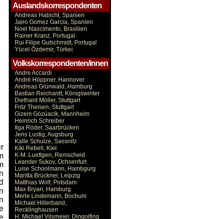
Auslandskorrespondenten
Andreas Habicht, Spanien
Jairo Gomez Garcia, Spanien
Noel Nascimento, Brasilien
Rainer Kranz, Portugal
Rui Filipe Gutschmidt, Portugal
Yücel Özdemir, Türkei
Volkskorrespondenten/innen
Andre Accardi
André Höppner, Hannover
Andreas Grünwald, Hamburg
Bastian Reichardt, Königswinter
Diethard Möller, Stuttgart
Fritz Theisen, Stuttgart
Gizem Gözüacik, Mannheim
Heinrich Schreiber
Ilga Röder, Saarbrücken
Jens Lustig, Augsburg
Kalle Schulze, Sassnitz
r
Kiki Rebell, Kiel
m
K-M. Luettgen, Remscheid
Leander Sukov, Ochsenfurt
m
Luise Schoolmann, Hambgurg
n
Maritta Brückner, Leipzig
d
Matthias Wolf, Potsdam
Max Bryan, Hamburg
n
Merle Lindemann, Bochum
n
Michael Hillerband,
e
Recklinghausen
ee
H. Michael Vilsmeier, Dingolfing