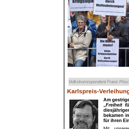
Volkskorrespondent Franz Pösch
Karlspreis-Verleihun
Am gestrig
„
Freiheit 
diesjährig
bekamen in
für ihren E
Mit unsere