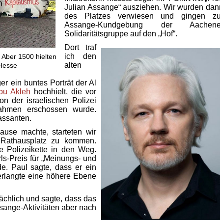
Julian Assange“ ausziehen. Wir wurden dan
des Platzes verwiesen und gingen zu
Assange-Kundgebung der Aachene
Solidaritätsgruppe auf den „Hof“.
Dort traf
ich den
– Aber 1500 hielten
alten
 Hesse
er ein buntes Porträt der Al
bu Akleh
hochhielt, die vor
on der israelischen Polizei
ahmen erschossen wurde.
Passanten.
ause machte, starteten wir
Rathausplatz zu kommen.
ne Polizeikette in den Weg.
ls-Preis für „Meinungs- und
de. Paul sagte, dass er ein
erlangte eine höhere Ebene
sächlich und sagte, dass das
ssange-Aktivitäten aber nach