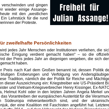
e verschwinden und gingen
wir wieder einige Assange-
heute mit den „westlichen
Ein Lehrstück für die rund
erinnen der Proteste.
für zweifelhafte Persönlichkeiten
ird jedes Jahr Menschen oder Institutionen verliehen, die sic
sche Einigung verdient gemacht haben“ – so die offiziell
wird der Preis jedes Jahr an diejenigen vergeben, die sich de
t gemacht haben.
er Preis nach Karl dem Großen benannt ist, dessen Politik de
 blutigen Eroberungen und Verfolgung von Andersgläubige
diese Tradition, nämlich die der Politik für Reiche und Mächtige
n dieser Auszeichnung ein: Kriegstreiber wie US-Präsident Bil
ister und Vietnam-Kriegsverbrecher Henry Kissinger, Ex-NATO
na, Helmut Kohl oder in den letzten Jahren Angela Merkel un
das Vorantreiben der europäischen Austerität für die Verarmun
n Südeuropa mitverantwortlich sind, und der ukrainisch
njuk, der eine Koalition mit Faschisten angeführt hat. Letztere