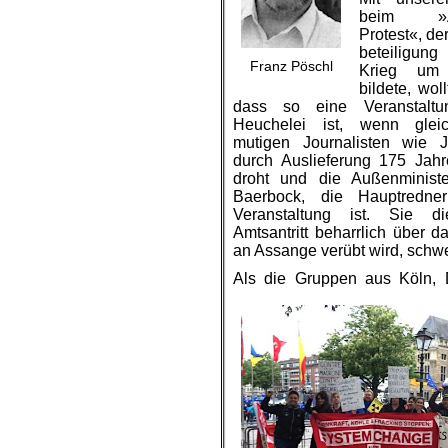
beim »Ant
Protest«, de
beteiligu
Franz Pöschl
Krieg um
bildete, wol
dass so eine
Veranstaltu
Heuchelei
ist, wenn gleic
mutigen Journalisten wie 
durch Auslieferung 175 Jahre
droht und die
Außenministe
Baerbock, die Hauptredner
Veranstaltung
ist. Sie di
Amtsantritt
beharrlich
über d
an Assange verübt wird
,
schwe
Als
die Gruppen aus Köln, 