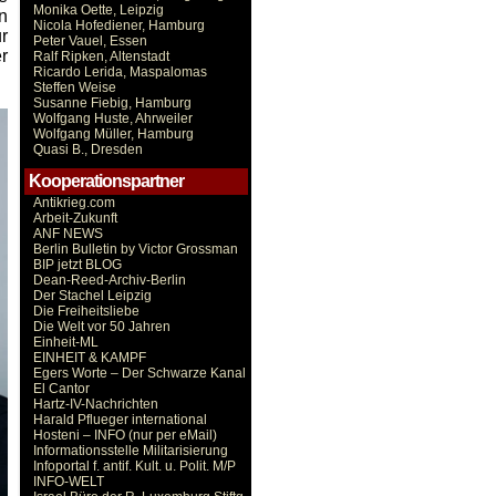
Monika Oette, Leipzig
n
Nicola Hofediener, Hamburg
r
Peter Vauel, Essen
r
Ralf Ripken, Altenstadt
Ricardo Lerida, Maspalomas
Steffen Weise
Susanne Fiebig, Hamburg
Wolfgang Huste, Ahrweiler
Wolfgang Müller, Hamburg
Quasi B., Dresden
Kooperationspartner
Antikrieg.com
Arbeit-Zukunft
ANF NEWS
Berlin Bulletin by Victor Grossman
BIP jetzt BLOG
Dean-Reed-Archiv-Berlin
Der Stachel Leipzig
Die Freiheitsliebe
Die Welt vor 50 Jahren
Einheit-ML
EINHEIT & KAMPF
Egers Worte – Der Schwarze Kanal
El Cantor
Hartz-IV-Nachrichten
Harald Pflueger international
Hosteni – INFO (nur per eMail)
Informationsstelle Militarisierung
Infoportal f. antif. Kult. u. Polit. M/P
INFO-WELT