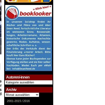
Autoren/-innen
e
Autoren/-
innen
r
s
Archiv
d
Archiv
2001-2015 /
2016