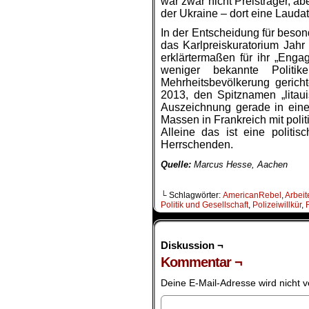
war zwar nicht Preisträger, a
der Ukraine – dort eine Laudat
In der Entscheidung für besond
das Karlpreiskuratorium Jahr
erklärtermaßen für ihr „Eng
weniger bekannte Politi
Mehrheitsbevölkerung gerichte
2013, den Spitznamen „litau
Auszeichnung gerade in einer 
Massen in Frankreich mit poli
Alleine das ist eine polit
Herrschenden.
Quelle:
Marcus Hesse, Aachen
└ Schlagwörter:
AmericanRebel
,
Arbeit
Politik und Gesellschaft
,
Polizeiwillkür
,
Diskussion ¬
Kommentar ¬
Deine E-Mail-Adresse wird nicht ve