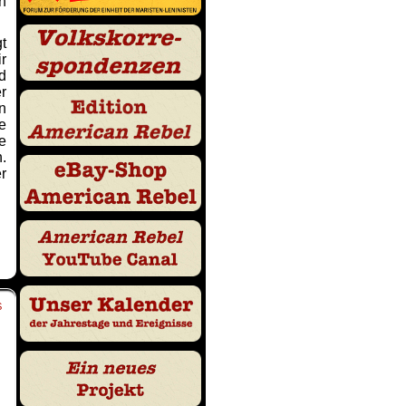
n
gt
r
d
r
n
e
e
.
r
S