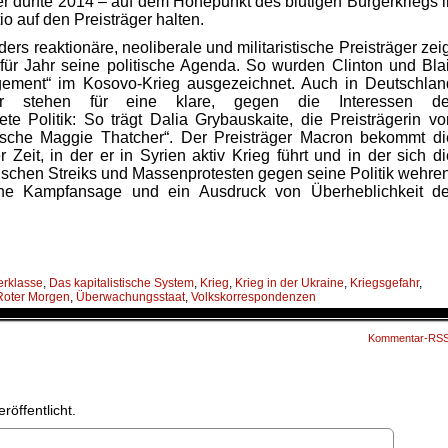
ber durfte 2014 – auf dem Höhepunkt des blutigen Bürgerkriegs i
io auf den Preisträger halten.
ers reaktionäre, neoliberale und militaristische Preisträger zei
 für Jahr seine politische Agenda. So wurden Clinton und Blai
agement“ im Kosovo-Krieg ausgezeichnet. Auch in Deutschlan
ker stehen für eine klare, gegen die Interessen de
te Politik: So trägt Dalia Grybauskaite, die Preisträgerin vo
ische Maggie Thatcher“. Der Preisträger Macron bekommt di
Zeit, in der er in Syrien aktiv Krieg führt und in der sich di
tischen Streiks und Massenprotesten gegen seine Politik wehren
ische Kampfansage und ein Ausdruck von Überheblichkeit de
erklasse
,
Das kapitalistische System
,
Krieg
,
Krieg in der Ukraine
,
Kriegsgefahr
,
Roter Morgen
,
Überwachungsstaat
,
Volkskorrespondenzen
Kommentar-RS
röffentlicht.