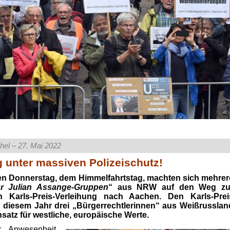
el – 27. Mai 2022
g unter massiven Polizeischutz!
en Donnerstag, dem Himmelfahrtstag, machten sich mehrer
für Julian Assange-Gruppen
“ aus NRW auf den Weg zu
en Karls-Preis-Verleihung nach Aachen. Den Karls-Prei
 diesem Jahr drei „Bürgerrechtlerinnen“ aus Weißrusslan
insatz für westliche, europäische Werte.
r Anwesenheit