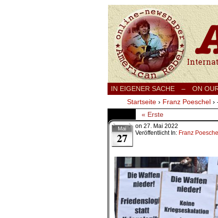
International
IN EIGENER SACHE
–
ON OU
Startseite
›
Franz Poeschel
›
« Erste
on
27. Mai 2022
Mai
Veröffentlicht In:
Franz Poesche
27