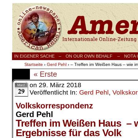
Internationale Onlinezeitung für Frieden
IN EIGENER SACHE
–
ON OUR OWN BEHALF –
NOTA
Startseite
›
Gerd Pehl
›
– Treffen im Weißen Haus – wie i
« Erste
on
29. März 2018
März
29
Veröffentlicht In:
Gerd Pehl
,
Volksko
Volkskorrespondenz
Gerd Pehl
Treffen im Weißen Haus – 
Ergebnisse für das Volk