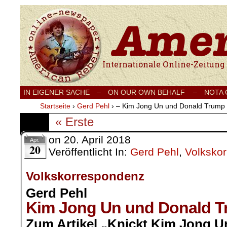
Internationale Onlinezeitung für Frieden
IN EIGENER SACHE
–
ON OUR OWN BEHALF –
NOTA
Startseite
›
Gerd Pehl
›
– Kim Jong Un und Donald Trump
« Erste
on
20. April 2018
Apr.
20
Veröffentlicht In:
Gerd Pehl
,
Volksko
Volkskorrespondenz
Gerd Pehl
Kim Jong Un und Donald 
Zum Artikel „Knickt Kim Jong 