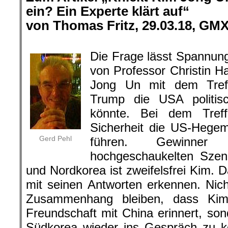
ein? Ein Experte klärt auf“
von Thomas Fritz, 29.03.18, GMX
.
Die Frage lässt Spannun
von Professor Christin H
Jong Un mit dem Tref
Trump die USA politis
könnte. Bei dem Tref
Sicherheit die US-Hege
Gerd Pehl
führen. Gewinn
hochgeschaukelten Sze
und Nordkorea ist zweifelsfrei Kim. 
mit seinen Antworten erkennen. Nic
Zusammenhang bleiben, dass Kim
Freundschaft mit China erinnert, son
Südkorea wieder ins Gespräch zu k