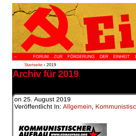
–
FORUM ZUR FÖRDERUNG DER EINHEIT D
Startseite
›
2019
Archiv für 2019
13 Ergebnisse.
on
25. August 2019
Veröffentlicht In:
Allgemein
,
Kommunistisc
.