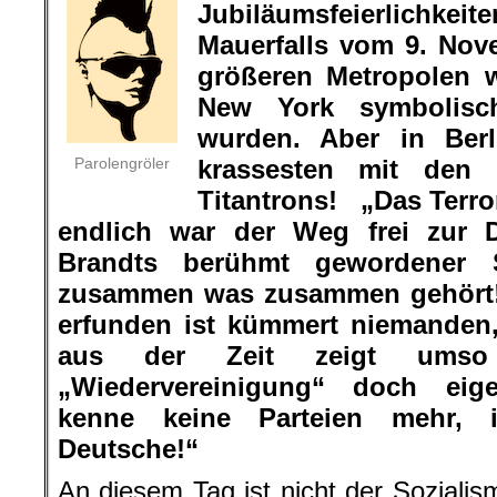
Jubiläumsfeierlichkeit
Mauerfalls vom 9. Nov
größeren Metropolen 
New York symbolisc
wurden. Aber in Berl
Parolengröler
krassesten mit den
Titantrons! „Das Terro
endlich war der Weg frei zur D
Brandts berühmt gewordener 
zusammen was zusammen gehört!“ 
erfunden ist kümmert niemanden, 
aus der Zeit zeigt umso 
„Wiedervereinigung“ doch eige
kenne keine Parteien mehr,
Deutsche!“
An diesem Tag ist nicht der Sozialis