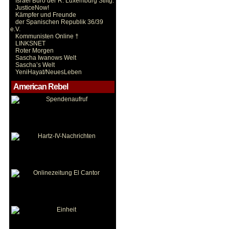
Israel Büro der R. Luxemburg Stiftg.
JusticeNow!
Kämpfer und Freunde
der Spanischen Republik 36/39
e.V.
Kommunisten Online †
LINKSNET
Roter Morgen
Sascha Iwanows Welt
Sascha’s Welt
YeniHayat/NeuesLeben
American Rebel