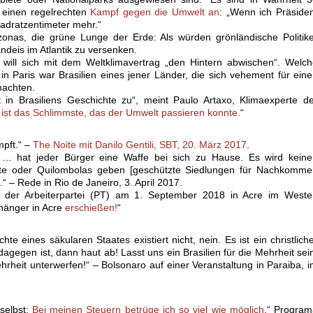
 einen regelrechten
Kampf gegen die Umwelt an
: „Wenn ich Präside
uadratzentimeter mehr.“
as, die grüne Lunge der Erde: Als würden grönländische Politike
deis im Atlantik zu versenken.
 will sich mit dem Weltklimavertrag „den Hintern abwischen“. Welc
in Paris war Brasilien eines jener Länder, die sich vehement für ein
machten.
t in Brasiliens Geschichte zu“, meint Paulo Artaxo, Klimaexperte d
 ist das Schlimmste, das der Umwelt passieren konnte.
“
mpft.“ –
The Noite mit Danilo Gentili, SBT, 20. März 2017
.
 … hat jeder Bürger eine Waffe bei sich zu Hause. Es wird keine
ate oder Quilombolas geben [geschützte Siedlungen für Nachkomme
.“ – Rede in Rio de Janeiro, 3. April 2017.
s der Arbeiterpartei (PT) am 1. September 2018 in Acre im Weste
nhänger in Acre
erschießen!
“
hte eines säkularen Staates existiert nicht, nein. Es ist ein christlich
agegen ist, dann haut ab! Lasst uns ein Brasilien für die Mehrheit sei
rheit unterwerfen!“ – Bolsonaro auf einer Veranstaltung in Paraiba, 
selbst:
Bei meinen Steuern betrüge ich so viel wie möglich
.“ Progra