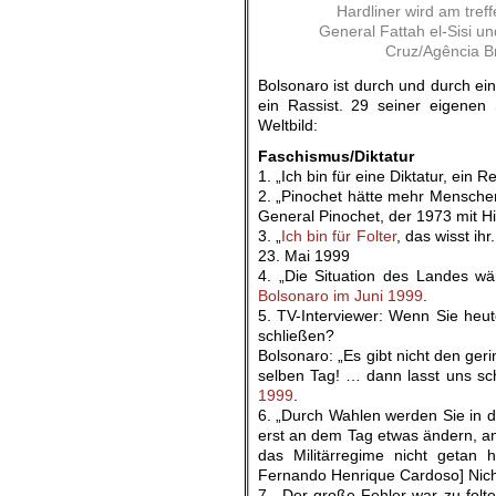
Hardliner wird am tre
General Fattah el-Sisi un
Cruz/Agência B
Bolsonaro ist durch und durch ei
ein Rassist. 29 seiner eigenen
Weltbild:
Faschismus/Diktatur
1. „Ich bin für eine Diktatur, ei
2. „Pinochet hätte mehr Menschen
General Pinochet, der 1973 mit Hi
3. „
Ich bin für Folter
, das wisst ih
23. Mai 1999
4. „Die Situation des Landes wä
Bolsonaro im Juni 1999
.
5. TV-Interviewer: Wenn Sie heu
schließen?
Bolsonaro: „Es gibt nicht den ger
selben Tag! … dann lasst uns sch
1999
.
6. „Durch Wahlen werden Sie in d
erst an dem Tag etwas ändern, an 
das Militärregime nicht getan 
Fernando Henrique Cardoso] Nicht
7. „Der große Fehler war zu folte