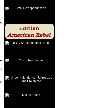
d,
es
en
g,
 –
ss
Am
ai
en
ie
t
08