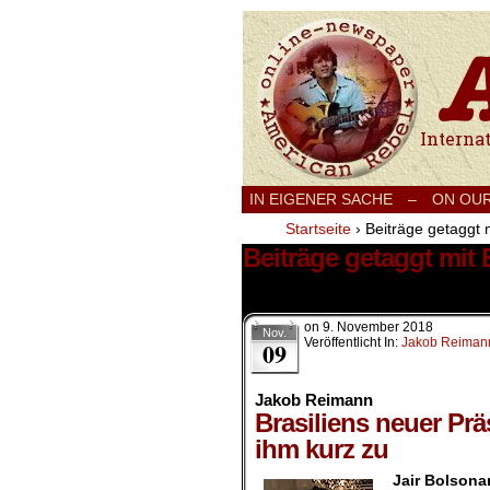
International
IN EIGENER SACHE
–
ON OU
Startseite
›
Beiträge getaggt 
Beiträge getaggt mit
4 Ergebnisse.
on
9. November 2018
Nov.
Veröffentlicht In:
Jakob Reiman
09
Jakob Reimann
Brasiliens neuer Prä
ihm kurz zu
Jair Bolsona