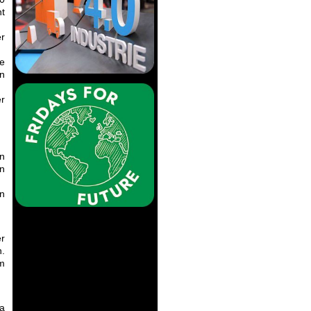
nt
r
he
en
er
n
n
n
er
n.
im
ma