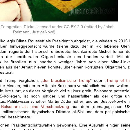
Fotografias, Flickr, licensed under CC BY 2.0 (edited by Jakob
Reimann, JusticeNow!).
kollegin Dilma Rousseff als Präsidentin abgelöst, die wiederum 2016 
ußen hinweggeputscht wurde (siehe dazu der in Rio lebende Glen
dem regierte der historisch unbeliebte, hochkorrupte Michel Temer, d
en der neoliberalen Oligarchenkaste des Landes vertritt. Mit de
ist Brasilien nun innerhalb weniger Jahre von einer Mitte-Links
en aus der Armut hieven konnte, über einen korrupten Oligarchen, 
estürzt.
d Trump verglichen, „
der brasilianische Trump
“ oder „
Trump of th
s der Medien, mit deren Hilfe sie Bolsonaro verständlich machen wollen
e Irre führt, da dieser Vergleich viel zu kurz greift: Bolsonaro potenzie
-Kollegen, ist noch giftiger und hasserfüllter als der giftige u
s. Politikwissenschaftler Martin Dudenhöffer fand auf JusticeNow! ei
r
Bolsonaro als eine Verschmelzung
aus dem „demagogischen US
ilitaristischen ägyptischen Diktator al-Sisi und dem philippinisch
rte“ bezeichnete.
nischen Präsidentschaftswahlen gewonnen. Eine Auswahl einiger sein