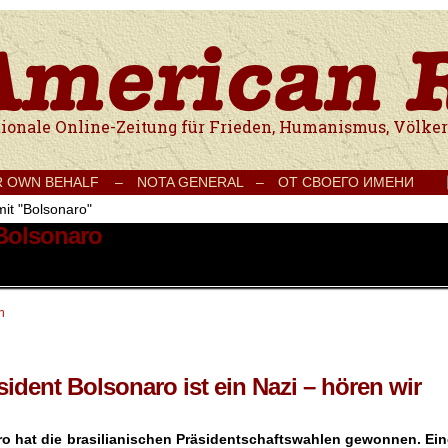
e Onlinezeitung für Frieden, Humanismus, Völkerverständigung und Kul
R OWN BEHALF –
NOTA GENERAL –
ОТ СВОЕГО ИМЕНИ
mit "Bolsonaro"
 Bolsonaro
n
sident Bolsonaro ist ein Nazi – hören wir
ro hat die brasilianischen Präsidentschaftswahlen gewonnen. Ein