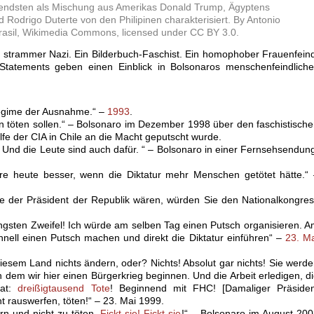
ffendsten als Mischung aus Amerikas Donald Trump, Ägyptens
d Rodrigo Duterte von den Philipinen charakterisiert. By Antonio
rasil, Wikimedia Commons, licensed under CC BY 3.0.
n strammer Nazi. Ein Bilderbuch-Faschist. Ein homophober Frauenfein
 Statements geben einen Einblick in Bolsonaros menschenfeindlich
n Regime der Ausnahme.“ –
1993
.
 töten sollen.“ – Bolsonaro im Dezember 1998 über den faschistisch
lfe der CIA in Chile an die Macht geputscht wurde.
r. Und die Leute sind auch dafür. “ – Bolsonaro in einer Fernsehsendun
re heute besser, wenn die Diktatur mehr Menschen getötet hätte.“
te der Präsident der Republik wären, würden Sie den Nationalkongre
ingsten Zweifel! Ich würde am selben Tag einen Putsch organisieren. 
nell einen Putsch machen und direkt die Diktatur einführen“ –
23. M
iesem Land nichts ändern, oder? Nichts! Absolut gar nichts! Sie werd
dem wir hier einen Bürgerkrieg beginnen. Und die Arbeit erledigen, d
hat:
dreißigtausend Tote
! Beginnend mit FHC! [Damaliger Präsiden
 rauswerfen, töten!“ – 23. Mai 1999.
rn und nicht zu töten.
Fickt sie! Fickt sie
!“ – Bolsonaro im August 20