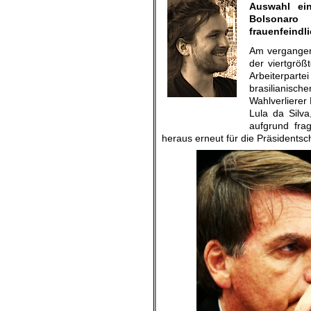
Auswahl ein
Bolsonaro i
frauenfeindl
Am vergangen
der viertgrö
Arbeiterpart
brasilianisc
Wahlverlierer
Jakob Reimann
Lula da Silv
aufgrund fra
heraus erneut für die Präsidentsch