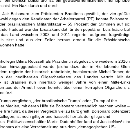
für ein Mensch Bolsonaro ist: ein gewaltverherrlichender, homophobe
aschist. Ein Nazi durch und durch.
air Bolsonaro zum Präsidenten Brasiliens gewählt, der viertgrößt
hwahl gegen den Kandidaten der Arbeiterpartei (PT) konnte Bolsonaro
der brasilianischen Militärdiktatur – 55 Prozent der Stimmen auf si
ando Haddad war der Ersatzkandidat für den populären Luiz Inácio Lu
r das Land zwischen 2003 und 2011 regierte, aufgrund fragwürdige
is sitzt und aus der Zeller heraus erneut für die Präsidentschaf
ewonnen hätte.
kollegin Dilma Rousseff als Präsidentin abgelöst, die wiederum 2016 
ußen hinweggeputscht wurde (siehe dazu der in Rio lebende Glen
dem regierte der historisch unbeliebte, hochkorrupte Michel Temer, d
en der neoliberalen Oligarchenkaste des Landes vertritt. Mit de
ist Brasilien nun innerhalb weniger Jahre von einer Mitte-Links
en aus der Armut hieven konnte, über einen korrupten Oligarchen, 
estürzt.
rump verglichen, „der brasilianische Trump“ oder „Trump of the
 der Medien, mit deren Hilfe sie Bolsonaro verständlich machen wollen –
e Irre führt, da dieser Vergleich viel zu kurz greift: Bolsonaro potenziert
legen, ist noch giftiger und hasserfüllter als der giftige und
s. Politikwissenschaftler Martin Dudenhöffer fand auf JusticeNow! ein
olsonaro als eine Verschmelzung aus dem „demagogischen US-