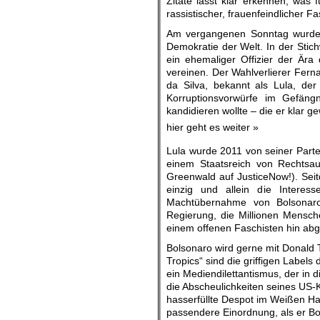
Zitate lässt klar erkennen, was 
rassistischer, frauenfeindlicher F
Am vergangenen Sonntag wurde J
Demokratie der Welt. In der Stic
ein ehemaliger Offizier der Ära 
vereinen. Der Wahlverlierer Fern
da Silva, bekannt als Lula, de
Korruptionsvorwürfe im Gefängn
kandidieren wollte – die er klar g
hier geht es weiter »
Lula wurde 2011 von seiner Partei
einem Staatsreich von Rechtsa
Greenwald auf JusticeNow!). Seit
einzig und allein die Interess
Machtübernahme von Bolsonaro 
Regierung, die Millionen Mensch
einem offenen Faschisten hin abg
Bolsonaro wird gerne mit Donald T
Tropics“ sind die griffigen Labels
ein Mediendilettantismus, der in di
die Abscheulichkeiten seines US-Kol
hasserfüllte Despot im Weißen Hau
passendere Einordnung, als er B