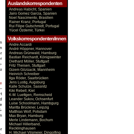
Auslandskorrespondenten
Andreas Habicht, Spanien
Jairo Gomez Garcia, Spanien
Noel Nascimento, Brasilien
Rainer Kranz, Portugal
Rui Filipe Gutschmidt, Portugal
Yücel Özdemir, Türkei
Volkskorrespondenten/innen
in
Andre Accardi
n
André Höppner, Hannover
er
Andreas Grünwald, Hamburg
Bastian Reichardt, Königswinter
r
Diethard Möller, Stuttgart
-
Fritz Theisen, Stuttgart
zu
Gizem Gözüacik, Mannheim
Heinrich Schreiber
Ilga Röder, Saarbrücken
Jens Lustig, Augsburg
e
Kalle Schulze, Sassnitz
 –
Kiki Rebell, Kiel
rt
K-M. Luettgen, Remscheid
nd
Leander Sukov, Ochsenfurt
Luise Schoolmann, Hambgurg
ne
Maritta Brückner, Leipzig
-
Matthias Wolf, Potsdam
en
Max Bryan, Hamburg
Merle Lindemann, Bochum
Michael Hillerband,
Recklinghausen
er
H. Michael Vilsmeier, Dingolfing