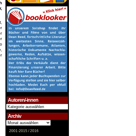
h
,
t,
er
r
er
io
e,
er
Autoren/-innen
Autoren/-
innen
Archiv
Archiv
2001-2015 /
2016