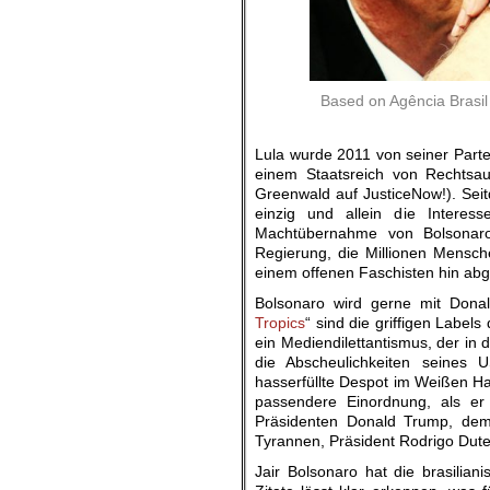
Based on Agência Brasil 
Lula wurde 2011 von seiner Partei
einem Staatsreich von Rechtsa
Greenwald auf JusticeNow!). Seit
einzig und allein die Interess
Machtübernahme von Bolsonaro 
Regierung, die Millionen Mensch
einem offenen Faschisten hin abg
Bolsonaro wird gerne mit Donal
Tropics
“ sind die griffigen Label
ein Mediendilettantismus, der in di
die Abscheulichkeiten seines US
hasserfüllte Despot im Weißen Hau
passendere Einordnung, als e
Präsidenten Donald Trump, dem m
Tyrannen, Präsident Rodrigo Dute
Jair Bolsonaro hat die brasilia