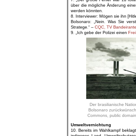
über die mögliche Änderung eines 
werden könnten.
8. Interviewer: Mögen sie ihn [Hitl
Bolsonaro: „Nein. Was Sie verst
Stratege.“ –
CQC, TV Bandeirant
9. „Ich gebe der Polizei einen
Frei
Der brasilianische Natio
Bolsonaro zurückwünsch
Commons, public domain (
Umweltvernichtung
10. Bereits im Wahlkampf beklagte
indigenes Land, Umweltschutzge