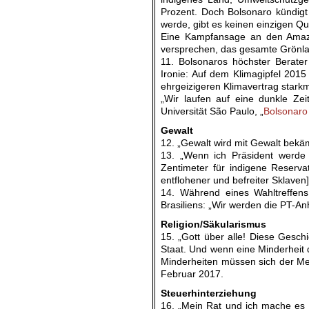
Prozent. Doch Bolsonaro kündigt
werde, gibt es keinen einzigen Q
Eine Kampfansage an den Amazon
versprechen, das gesamte Grönlan
11. Bolsonaros höchster Berater
Ironie: Auf dem Klimagipfel 2015 
ehrgeizigeren Klimavertrag stark
„Wir laufen auf eine dunkle Zei
Universität São Paulo, „
Bolsonaro
Gewalt
12. „Gewalt wird mit Gewalt bekä
13. „Wenn ich Präsident werde
Zentimeter für indigene Reserv
entflohener und befreiter Sklaven]
14. Während eines Wahltreffen
Brasiliens: „Wir werden die PT-A
Religion/Säkularismus
15. „Gott über alle! Diese Geschic
Staat. Und wenn eine Minderheit d
Minderheiten müssen sich der Meh
Februar 2017.
Steuerhinterziehung
16. „Mein Rat und ich mache es 