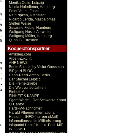
r,
Monika Oette, Leipzig
Nicola Hofediener, Hamburg
Peter Vauel, Essen
en
Ralf Ripken, Altenstadt
 –
Ricardo Lerida, Maspalomas
Steffen Weise
ch
Susanne Fiebig, Hamburg
la
Wolfgang Huste, Ahrweiler
r
Wolfgang Müller, Hamburg
Quasi B., Dresden
t
Kooperationspartner
Antikrieg.com
Arbeit-Zukunft
in
ANF NEWS
Berlin Bulletin by Victor Grossman
n
BIP jetzt BLOG
er
Dean-Reed-Archiv-Berlin
r
Der Stachel Leipzig
Die Freiheitsliebe
-
Die Welt vor 50 Jahren
zu
Einheit-ML
EINHEIT & KAMPF
Egers Worte – Der Schwarze Kanal
El Cantor
Hartz-IV-Nachrichten
Harald Pflueger international
Hosteni – INFO (nur per eMail)
Informationsstelle Militarisierung
e
Infoportal f. antif. Kult. u. Polit. M/P
INFO-WELT