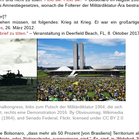
Amnestiegesetzes, wonach die Folterer der Militärdiktatur-Ära bestra
er]?
ehen müssen, ist folgendes: Krieg ist Krieg. Er war ein großartig
es
, 26. März 2012.
brief zu töten
.“ – Veranstaltung in Deerfield Beach, FL, 8. Oktober 2017
nalkongress, links zum Putsch der Militärdiktatur 1964, die sich
t, rechts eine Demonstration 2016. By Obviousmag, Wikimedia
1964), and Senado Federal, Flickr, licensed under CC BY 2.0.
 Bolsonaro, „dass mehr als 50 Prozent [von Brasiliens] Territorium a
biete oder Nationalparks ausgewiesen sind.“ Es sind in Wahrheit 