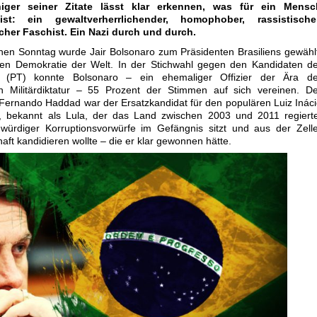
iger seiner Zitate lässt klar erkennen, was für ein Mensc
st: ein gewaltverherrlichender, homophober, rassistischer
icher Faschist. Ein Nazi durch und durch.
en Sonntag wurde Jair Bolsonaro zum Präsidenten Brasiliens gewähl
ßten Demokratie der Welt. In der Stichwahl gegen den Kandidaten d
ei (PT) konnte Bolsonaro – ein ehemaliger Offizier der Ära de
hen Militärdiktatur – 55 Prozent der Stimmen auf sich vereinen. D
 Fernando Haddad war der Ersatzkandidat für den populären Luiz Inác
a, bekannt als Lula, der das Land zwischen 2003 und 2011 regiert
gwürdiger Korruptionsvorwürfe im Gefängnis sitzt und aus der Zell
aft kandidieren wollte – die er klar gewonnen hätte.