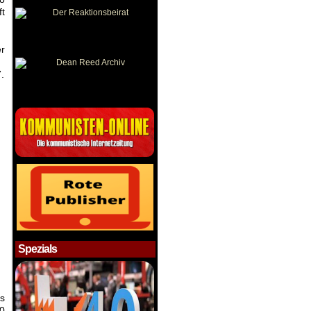
ft
er
.
Spezials
ls
30