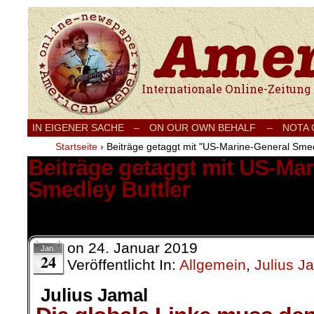
Internationale Onlinezeitung für Frieden
IN EIGENER SACHE
–
ON OUR OWN BEHALF –
NOTA
Startseite
›
Beiträge getaggt mit "US-Marine-General Smed
Beiträge getaggt mit US-Mar
Smedley Buttler
1 Ergebnis.
on
24. Januar 2019
Jan.
24
Veröffentlicht In:
Allgemein
,
Julius J
Julius Jamal