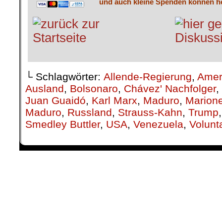
und auch kleine Spenden können he
└ Schlagwörter:
Allende-Regierung
,
Amer
Ausland
,
Bolsonaro
,
Chávez' Nachfolger
,
Juan Guaidó
,
Karl Marx
,
Maduro
,
Marione
Maduro
,
Russland
,
Strauss-Kahn
,
Trump
Smedley Buttler
,
USA
,
Venezuela
,
Volunt