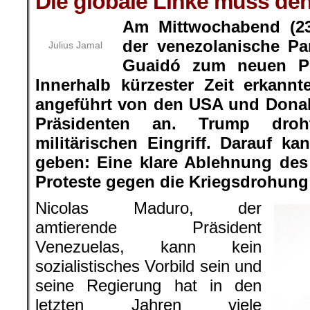
Die globale Linke muss de
Am Mittwochabend (23.
der venezolanische Pa
Julius Jamal
Guaidó zum neuen Pr
Innerhalb kürzester Zeit erkann
angeführt von den USA und Donal
Präsidenten an. Trump dro
militärischen Eingriff. Darauf k
geben: Eine klare Ablehnung des
Proteste gegen die Kriegsdrohung
Nicolas Maduro, der
amtierende Präsident
Venezuelas, kann kein
sozialistisches Vorbild sein und
seine Regierung hat in den
letzten Jahren viele