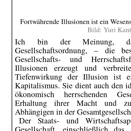
der Verführung (Bild- bis W
produzieren unentwegt Illusionen.
Forderungen nach einem
Grundeinkommen (bGe) zu.
..
Ich habe mich damit beschäfti
Forderung nach „Bürgergeld“ o
Grundeinkommen (bGe)“ ist 
menschenfeindliche) Forderung.
“ 
Dienstag in InfoWelt, AmericanRe
..
Reinhold Schramm (u.a. im Arbe
der GEW Berlin)
.
.
21. November |
Israelis und Palä