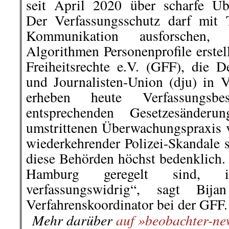
eingeklemmte Menschen pinkeln.
Quelle: »
OsthessenNews
«
…
.
.
26. November |
Berlin:
100 
Hubschrauber – das Aufgebot
Schlafstätte zu räumen
Polizisten stehen vor einem Haus in der
Das Ordnungsamt Friedrichsh
Donnerstagmorgen die Schlafstät
der Rigaer Straße geräumt und d
gesetzt. Diese befand sich un
Wohnhauses der Nummern 91/9
Rigaer Straße 94, das von Mitglie