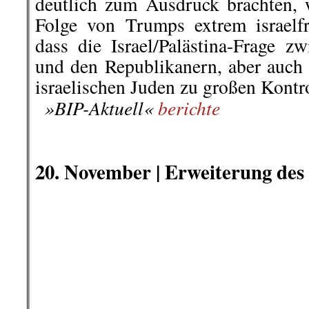
sich zuvor mit Sophie scholl ver
Auf der Querdenken-Demo in Hanno
Samstag zu einem kleinen Eklat 
22-jährige Rednerin mit Sophie Sch
ein Sicherheitsdienst die Fassun
seine Warnweste – denn „für so 
ich keinen Ordner mehr“.
..
„Ich bin Jana aus Kassel und ic
Scholl, da ich seit Monaten aktiv 
halte, auf Demos gehe, Flyer verte
Versammlungen anmelde“, sagt sie
Teilnehmer/innen. Wie Scholl sei au
..
KikiRebell, AmericanRebel
.
.