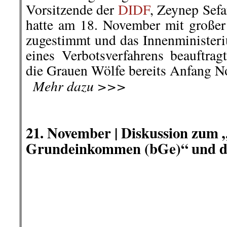
Fortwährende Illusionen ist ein Wese
Bild: Yuri Kan
Ich bin der Meinung, da
Gesellschaftsordnung, – die bes
Gesellschafts- und Herrschafts
Illusionen erzeugt und verbreit
Tiefenwirkung der Illusion ist
Kapitalismus. Sie dient auch den i
ökonomisch herrschenden Gesel
Erhaltung ihrer Macht und zu
Abhängigen in der Gesamtgesellsch
..
Der Staats- und Wirtschaftsap
Gesellschaft, einschließlich da
Bildung (Schule und Beruf), eb
wenigen Ausnahmen), – einschließl