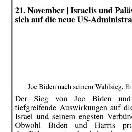
20. November | Erweiterung des
Genosse Zeki Gökhan machte 
Wir waren heute zwei Stunden in
schlecht aus. REW nutzt die Co
baggert, rodet, und verwüstet weiter
..
Zeki Gökhan
, (Gewerkschafter, P
.
.
22. November |
Hannover:
Qu
sich
mit Sophie Scholl: Ordner verli
Ein Ordner drückt der Rednerin 
Demonstration in Hanniver seine Warnw