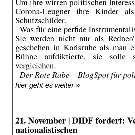
Bühne aufdiktierte, sie solle
vergleichen.
..
Der Rote Rabe – BlogSpot für po
hier geht es weiter »
.
.
21. November |
DIDF fordert: Ve
nationalistischen
und faschistischen Parteien und
Stirnband eines Anhängers der Fasc
Die Föderation der demokratischen
begrüßt die Empfehlung des