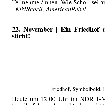
.
.
.
.
.
.
.
.
.
D
ie Redaktion dankt den Volkskorre
Nico,