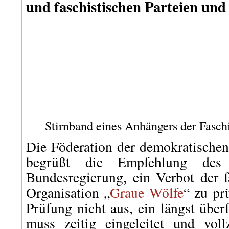
Bundesregierung, ein Verbot der f
Organisation „
Graue Wölfe
“ zu pr
Prüfung nicht aus, ein längst über
muss zeitig eingeleitet und vol
Vorsitzende der
DIDF
, Zeynep Sefa
hatte am 18. November mit große
zugestimmt und das Innenminister
eines Verbotsverfahrens beauftrag
die Grauen Wölfe bereits Anfang N
..
Mehr dazu >>>
.
.
21. November |
Diskussion zum 
Grundeinkommen (bGe)“ und di