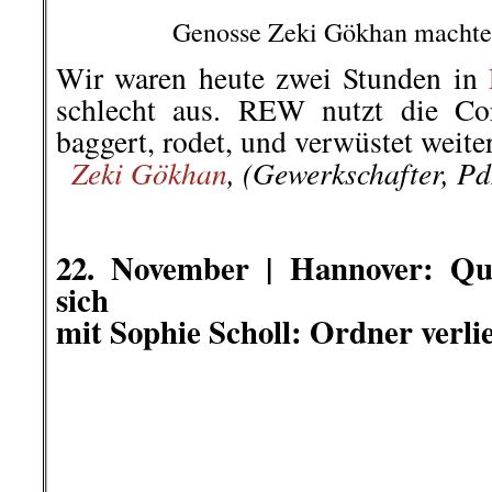
22. November | Ein Friedhof d
stirbt!
Friedhof, Symbolbold.
Heute um 12:00 Uhr im NDR 1-MV
Friedhof der nicht wirbt, der stirbt.
Besser kann man es nicht ausdr
Wirtschaftsunternehmen.
Fehlt nur
am Friedhofseingang.
..
Wo bleibt der Aufschrei nach 
Ruhestätte für die Verstorbenen?
Ich war zu DDR Zeiten u.a. Frie
Verstorbener war außer bei kir
achten.
..
In den 1970-ger Jahren wurden 