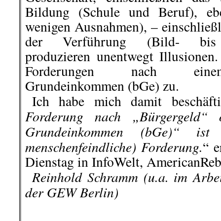
sich auf die neue US-Administra
Joe Biden nach seinem Wahlsieg.
Bi
Der Sieg von Joe Biden und
tiefgreifende Auswirkungen auf d
Israel und seinem engsten Verbü
Obwohl Biden und Harris pro-i
deutlich zum Ausdruck brachten, 
Folge von Trumps extrem israelfre
dass die Israel/Palästina-Frage 
und den Republikanern, aber auc
israelischen Juden zu großen Kontro
»BIP-Aktuell«
berichte
..
.
.