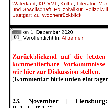
.
23. November | Hamburg:
V
gegen
Trojaner-Einsatz durch Ver
Predicitive-
Policing-Befugnisse der Polizei
Symbolbild –
© Colin Derks für 
Der Hamburger Verfassungsschutz u
seit April 2020 über scharfe Üb
Der Verfassungsschutz darf mit T
Kommunikation ausforschen, 
Algorithmen Personenprofile erstel
Freiheitsrechte e.V. (GFF), die D
und Journalisten-Union (dju) in