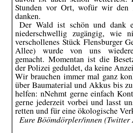
Jana aus Kassel bei ihrer Rede.
Bil
Am Samstag bei der Querdenker
steht auf“ verglich sich ei
Widerstandskämpferin Sophie Schol
Ein Ordner hatte die Faxen dicke 
Schwachsinn mache ich kein 
verharmlost hier den Holocaust“. E
Warnweste zurück und Polizei begle
Daraufhin hatte auch die Rednerin
Kassel vorstellt, die Faxen dicke 
der Bühne.
…
Roter Morgen, Info-Welt
veröffentlichten dazu eine Volk
Diener
und erreichten damit rund 
hier geht es weiter »