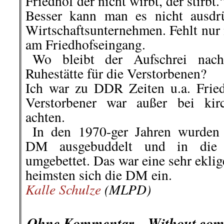
Fiete, Rui-Filipe, Thomas, Kall
für die Unterstützung bei der Erstel
Dieser Rückblick erhebt nicht den Ans
Verlinkte- und mit Namen gekenn
nicht in allen Punkten der Mei
entsprechen
»Wochenrückblick« ist ein Geme
»AmericanRebel«, »KPD-Zelle Bay
Waterkannt
und »Roter Mo
Die Redaktion freut sich über jede Hi
Hinweise a
eMail:
Wochenrueckbli
Redaktionsschluss: Jeden 