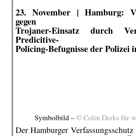
25. November |
Homberg: A49-Pr
Polizisten pinkeln auf eingekl
Seit Beginn der Rodungen für de
etwa zwei Monaten kritisieren d
wieder die Arbeit der Polizei: Fast
den sozialen Netzwerken vo
Fahrlässigkeiten bei der Räumu
Mittwochmorgen zeigten sich die
Pressekonferenz bestürzt üb
Polizeieinsatz“ in den letzten 56 Ta
…
Wo die Kameras weg sind und sie
Polizisten, die den Aktivisten ins