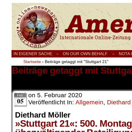
Internationale Onlinezeitung für Frieden
IN EIGENER SACHE
–
ON OUR OWN BEHALF –
NOTA
Startseite
›
Beiträge getaggt mit "Stuttgart 21"
Beiträge getaggt mit Stuttga
78 Ergebnisse.
on
5. Februar 2020
Feb.
05
Veröffentlicht In:
Allgemein
,
Diethard
Diethard Möller
»Stuttgart 21«: 500. Monta