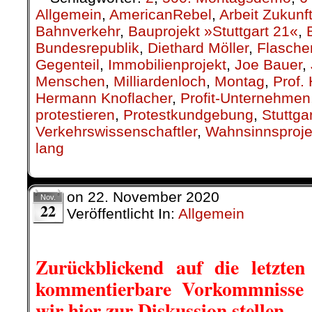
Allgemein
,
AmericanRebel
,
Arbeit Zukunf
Bahnverkehr
,
Bauprojekt »Stuttgart 21«
,
Bundesrepublik
,
Diethard Möller
,
Flasche
Gegenteil
,
Immobilienprojekt
,
Joe Bauer
,
Menschen
,
Milliardenloch
,
Montag
,
Prof.
Hermann Knoflacher
,
Profit-Unternehmen
protestieren
,
Protestkundgebung
,
Stuttga
Verkehrswissenschaftler
,
Wahnsinnsproje
lang
on
22. November 2020
Nov.
22
Veröffentlicht In:
Allgemein
Zurückblickend auf die letzten
kommentierbare Vorkommnisse i
wir hier zur Diskussion stellen.