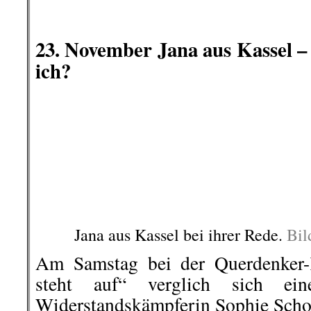
Szene bewohnt wird.
..
Am frühen Morgen begann der Ein
Berliner Polizei. Das sei eine V
eine Polizeisprecherin dem Tagessp
Kollegen niemals allein in die R
Hubschrauber ist deshalb im Einsat
..
Viele Nachbarn protestierten gege
und dessen
Unverhältnismäßigkeit.
..
KikiRebell, AmericanRebel
.
.
26. November | Frankreich:
Grenzen
26. November: Der attackierte Musikp