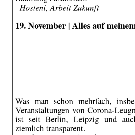
..
Hosteni, Arbeit Zukunft
.
19. November |
Alles auf mein
Was man schon mehrfach, insbes
Veranstaltungen von Corona-Leugn
ist seit Berlin, Leipzig und au
ziemlich transparent.
Um ihre wirren politischen Interes
Corona-Leugner ihre Kinder als
Schutzschilder.
..
Was für eine perfide Instrumentali
Sie werden nicht nur als Redner
geschehen in Karlsruhe als man ei