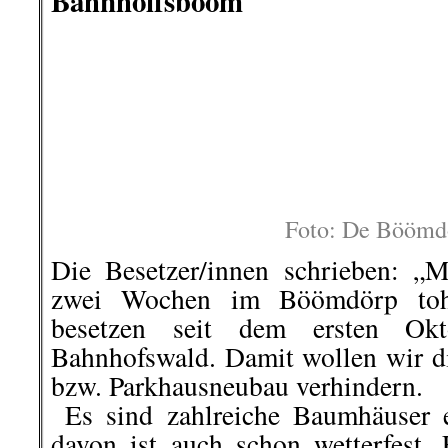
erheben heute Verfassungsb
entsprechenden Gesetzesänderu
umstrittenen Überwachungspraxis
wiederkehrender Polizei-Skandale 
diese Behörden höchst bedenklich.
Hamburg geregelt sind, i
verfassungswidrig“, sagt Bij
Verfahrenskoordinator bei der GFF.
Mehr darüber
auf »beobachter-ne
..
.
.
23. November
Jana aus Kassel –
ich?