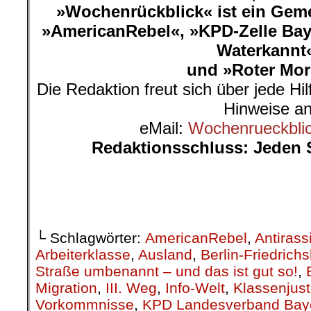
Stunden vor Ort, wofür wir den
danken.
..
Der Wald ist schön und dank ei
niederschwellig zugängig, wie 
verschollenes Stück Flensburger Ge
Allee) wurde von uns wiederen
gemacht. Momentan ist die Beset
der Polizei geduldet, da keine Anzei
Wir brauchen immer mal ganz kon
über Baumaterial und Akkus bis 
helfen: nNehmt gerne einfach Kon
gerne jederzeit vorbei und lasst 
retten und für eine ökologische Ver
..
Eure Böömdörpler/innen (Twitte
.