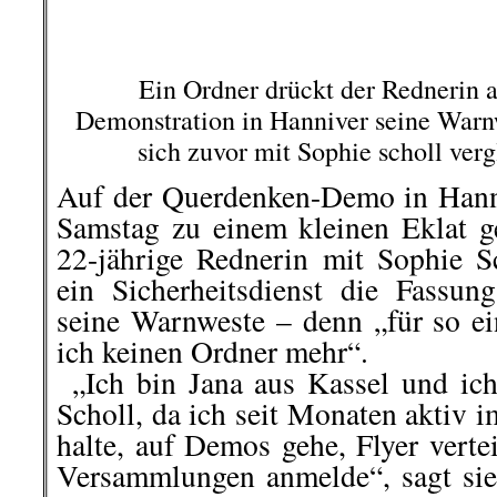
DM ausgebuddelt und in die
umgebettet.
Das war eine sehr ekli
heimsten sich die DM ein.
Kalle Schulze
(MLPD)
.
Ohne Kommentar –
Without co
.
.