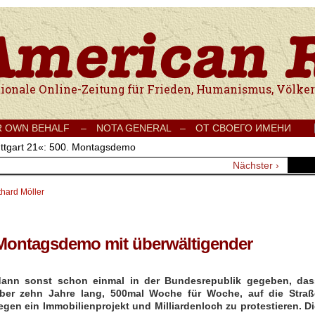
e Onlinezeitung für Frieden, Humanismus, Völkerverständigung und Kul
R OWN BEHALF –
NOTA GENERAL –
ОТ СВОЕГО ИМЕНИ
uttgart 21«: 500. Montagsdemo
Nächster ›
thard Möller
. Montagsdemo mit überwältigender
ann sonst schon einmal in der Bundesrepublik gegeben, das
er zehn Jahre lang, 500mal Woche für Woche, auf die Straß
gen ein Immobilienprojekt und Milliardenloch zu protestieren. Di