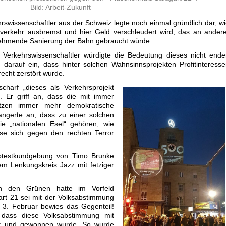
Bild: Arbeit-Zukunft
rswissenschaftler aus der Schweiz legte noch einmal gründlich dar, w
verkehr ausbremst und hier Geld verschleudert wird, das an ander
unehmende Sanierung der Bahn gebraucht würde.
 Verkehrswissenschaftler würdigte die Bedeutung dieses nicht end
 darauf ein, dass hinter solchen Wahnsinnsprojekten Profitinteress
echt zerstört wurde.
scharf „dieses als Verkehrsprojekt
. Er griff an, dass die mit immer
setzen immer mehr demokratische
ngerte an, dass zu einer solchen
ie „nationalen Esel“ gehören, wie
se sich gegen den rechten Terror
rotestkundgebung von Timo Brunke
em Lenkungskreis Jazz mit fetziger
on den Grünen hatte im Vorfeld
gart 21 sei mit der Volksabstimmung
 3. Februar bewies das Gegenteil!
 dass diese Volksabstimmung mit
rt und gewonnen wurde. So wurde