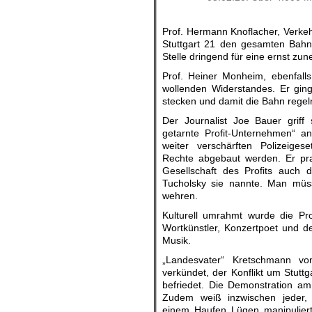
Prof. Hermann Knoflacher, Verkeh
Stuttgart 21 den gesamten Bahn
Stelle dringend für eine ernst z
Prof. Heiner Monheim, ebenfalls
wollenden Widerstandes. Er ging
stecken und damit die Bahn regelr
Der Journalist Joe Bauer griff 
getarnte Profit-Unternehmen“ an
weiter verschärften Polizeige
Rechte abgebaut werden. Er pra
Gesellschaft des Profits auch d
Tucholsky sie nannte. Man müs
wehren.
Kulturell umrahmt wurde die P
Wortkünstler, Konzertpoet und d
Musik.
„Landesvater“ Kretschmann v
verkündet, der Konflikt um Stutt
befriedet. Die Demonstration am
Zudem weiß inzwischen jeder,
einem Haufen Lügen manipulie