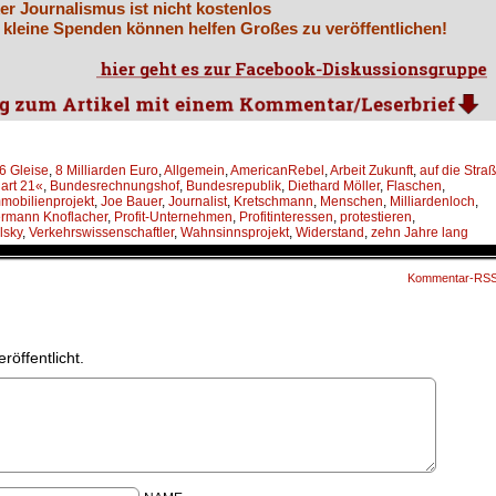
er Journalismus ist nicht kostenlos
 kleine Spenden können helfen Großes zu veröffentlichen!
6 Gleise
,
8 Milliarden Euro
,
Allgemein
,
AmericanRebel
,
Arbeit Zukunft
,
auf die Stra
gart 21«
,
Bundesrechnungshof
,
Bundesrepublik
,
Diethard Möller
,
Flaschen
,
mobilienprojekt
,
Joe Bauer
,
Journalist
,
Kretschmann
,
Menschen
,
Milliardenloch
,
ermann Knoflacher
,
Profit-Unternehmen
,
Profitinteressen
,
protestieren
,
lsky
,
Verkehrswissenschaftler
,
Wahnsinnsprojekt
,
Widerstand
,
zehn Jahre lang
Kommentar-RS
röffentlicht.