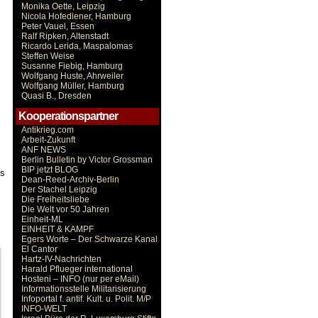
Monika Oette, Leipzig
Nicola Hofediener, Hamburg
Peter Vauel, Essen
Ralf Ripken, Altenstadt
Ricardo Lerida, Maspalomas
Steffen Weise
Susanne Fiebig, Hamburg
Wolfgang Huste, Ahrweiler
Wolfgang Müller, Hamburg
Quasi B., Dresden
Kooperationspartner
Antikrieg.com
Arbeit-Zukunft
ANF NEWS
Berlin Bulletin by Victor Grossman
BIP jetzt BLOG
es
Dean-Reed-Archiv-Berlin
Der Stachel Leipzig
Die Freiheitsliebe
Die Welt vor 50 Jahren
Einheit-ML
EINHEIT & KAMPF
Egers Worte – Der Schwarze Kanal
El Cantor
Hartz-IV-Nachrichten
Harald Pflueger international
Hosteni – INFO (nur per eMail)
Informationsstelle Militarisierung
Infoportal f. antif. Kult. u. Polit. M/P
INFO-WELT