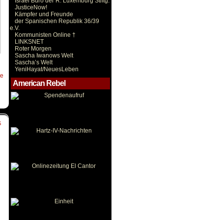
Israel Büro der R. Luxemburg Stiftg.
JusticeNow!
Kämpfer und Freunde
der Spanischen Republik 36/39
e.V.
Kommunisten Online †
LINKSNET
Roter Morgen
Sascha Iwanows Welt
Sascha’s Welt
YeniHayat/NeuesLeben
ße
American Rebel
S