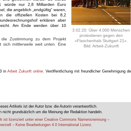
21 würde nur 2,8 Milliarden Euro
l, die angeblich „endgültig“ waren,
n die offiziellen Kosten bei 8,2
Bundesrechnungshof erklären aber
 reicht. Am Ende werden über 10
3.02.20: Über 4.000 Menschen
protestieren gegen den
t die Zustimmung zu dem Projekt
»Flaschenhals Stuttgart 21«.
sich mittlerweile weit unten. Eine
Bild: Arbeit-Zukunft
20 in
Arbeit Zukunft
online
. Veröffentlichung mit freundlicher Genehmigung d
ieses Artikels ist der Autor bzw. die Autorin verantwortlich.
 nicht grundsätzlich um die Meinung der Redaktion handeln.
k ist lizenziert unter einer Creative Commons Namensnennung –
rziell – Keine Bearbeitungen 4.0 International Lizenz.