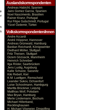
Auslandskorrespondenten
Andreas Habicht, Spanien
ie
Jairo Gomez Garcia, Spanien
Noel Nascimento, Brasilien
er
Rainer Kranz, Portugal
Rui Filipe Gutschmidt, Portugal
Yücel Özdemir, Türkei
en
en
Volkskorrespondenten/innen
Andre Accardi
André Höppner, Hannover
Andreas Grünwald, Hamburg
Bastian Reichardt, Königswinter
Diethard Möller, Stuttgart
Fritz Theisen, Stuttgart
Gizem Gözüacik, Mannheim
Heinrich Schreiber
Ilga Röder, Saarbrücken
Jens Lustig, Augsburg
Kalle Schulze, Sassnitz
Kiki Rebell, Kiel
K-M. Luettgen, Remscheid
Leander Sukov, Ochsenfurt
Luise Schoolmann, Hambgurg
Maritta Brückner, Leipzig
Matthias Wolf, Potsdam
Max Bryan, Hamburg
Merle Lindemann, Bochum
Michael Hillerband,
Recklinghausen
H. Michael Vilsmeier, Dingolfing