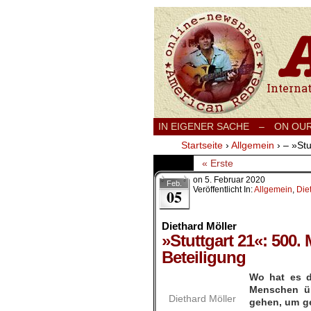
International
IN EIGENER SACHE
–
ON OU
Startseite
›
Allgemein
›
– »St
« Erste
on
5. Februar 2020
Feb.
Veröffentlicht In:
Allgemein
,
Die
05
Diethard Möller
»Stuttgart 21«: 500
Beteiligung
Wo hat es d
Menschen üb
Diethard Möller
gehen, um ge