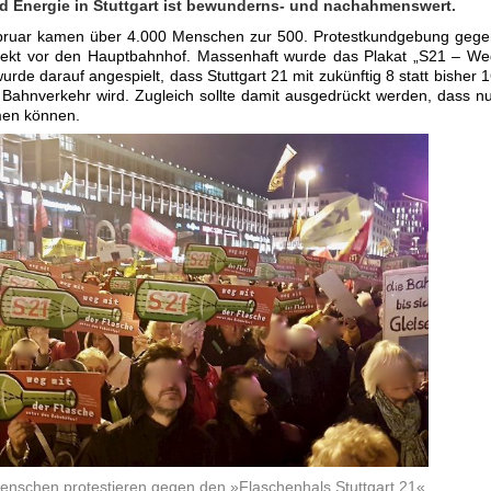
 Energie in Stuttgart ist bewunderns- und nachahmenswert.
bruar kamen über 4.000 Menschen zur 500. Protestkundgebung gege
irekt vor den Hauptbahnhof. Massenhaft wurde das Plakat „S21 – W
urde darauf angespielt, dass Stuttgart 21 mit zukünftig 8 statt bisher 
 Bahnverkehr wird. Zugleich sollte damit ausgedrückt werden, dass n
men können.
enschen protestieren gegen den »Flaschenhals Stuttgart 21«.