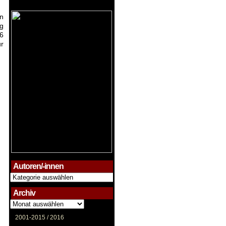
n
eg
16
ur
Autoren/-innen
Autoren/-
innen
Archiv
Archiv
2001-2015 /
2016