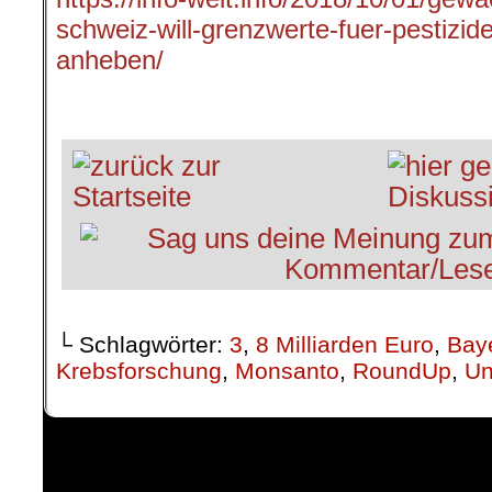
schweiz-will-grenzwerte-fuer-pestizid
anheben/
.
└ Schlagwörter:
3
,
8 Milliarden Euro
,
Bay
Krebsforschung
,
Monsanto
,
RoundUp
,
Un