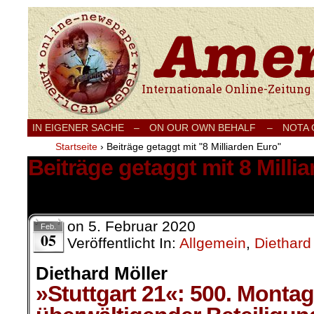
Internationale Onlinezeitung für Frieden
IN EIGENER SACHE
–
ON OUR OWN BEHALF –
NOTA
Startseite
›
Beiträge getaggt mit "8 Milliarden Euro"
Beiträge getaggt mit 8 Milli
2 Ergebnisse.
on
5. Februar 2020
Feb.
05
Veröffentlicht In:
Allgemein
,
Diethard
Diethard Möller
»Stuttgart 21«: 500. Monta