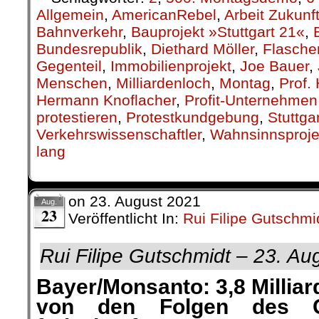
Allgemein
,
AmericanRebel
,
Arbeit Zukunf
Bahnverkehr
,
Bauprojekt »Stuttgart 21«
,
Bundesrepublik
,
Diethard Möller
,
Flasche
Gegenteil
,
Immobilienprojekt
,
Joe Bauer
,
Menschen
,
Milliardenloch
,
Montag
,
Prof.
Hermann Knoflacher
,
Profit-Unternehmen
protestieren
,
Protestkundgebung
,
Stuttga
Verkehrswissenschaftler
,
Wahnsinnsproje
lang
on
23. August 2021
Aug.
23
Veröffentlicht In:
Rui Filipe Gutschmi
Rui Filipe Gutschmidt – 23. Au
Bayer/Monsanto: 3,8 Millia
von den Folgen des Gl