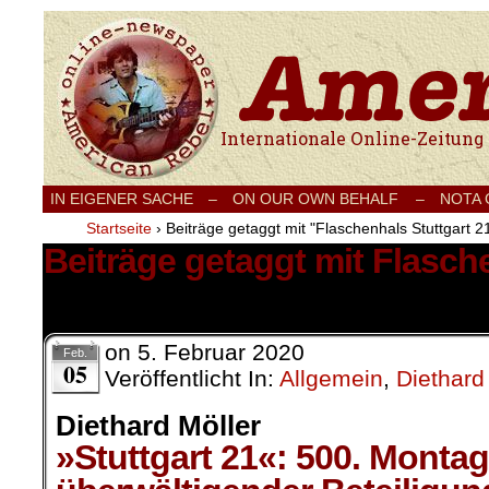
Internationale Onlinezeitung für Frieden
IN EIGENER SACHE
–
ON OUR OWN BEHALF –
NOTA
Startseite
›
Beiträge getaggt mit "Flaschenhals Stuttgart 2
Beiträge getaggt mit Flasch
1 Ergebnis.
on
5. Februar 2020
Feb.
05
Veröffentlicht In:
Allgemein
,
Diethard
Diethard Möller
»Stuttgart 21«: 500. Monta