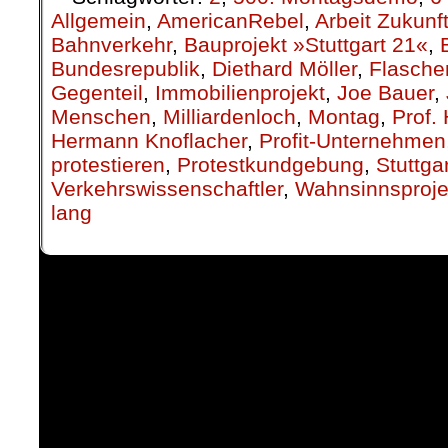
Allgemein
,
AmericanRebel
,
Arbeit Zukunf
Bahnverkehr
,
Bauprojekt »Stuttgart 21«
,
Bundesrepublik
,
Diethard Möller
,
Flasche
Gegenteil
,
Immobilienprojekt
,
Joe Bauer
,
Menschen
,
Milliardenloch
,
Montag
,
Prof.
Hermann Knoflacher
,
Profit-Unternehmen
protestieren
,
Protestkundgebung
,
Stuttga
Verkehrswissenschaftler
,
Wahnsinnsproje
lang