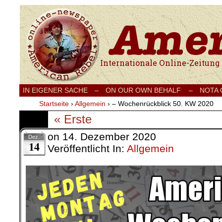
Internationale Onlinezeitung für Frieden
IN EIGENER SACHE
–
ON OUR OWN BEHALF –
NOTA
Startseite
›
Allgemein
›
– Wochenrückblick 50. KW 2020
« Erste
on
14. Dezember 2020
Dez.
14
Veröffentlicht In:
Allgemein