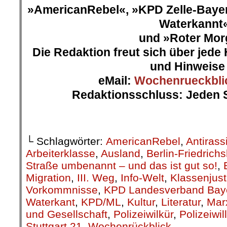
»AmericanRebel«, »KPD Zelle-Bayer
Waterkannt«
und »Roter Mo
Die Redaktion freut sich über jede 
und Hinweise
eMail:
Wochenrueckbli
Redaktionsschluss: Jeden 
└ Schlagwörter:
AmericanRebel
,
Antirass
Arbeiterklasse
,
Ausland
,
Berlin-Friedrich
Straße umbenannt – und das ist gut so!
,
Migration
,
III. Weg
,
Info-Welt
,
Klassenjust
Vorkommnisse
,
KPD Landesverband Bay
Waterkant
,
KPD/ML
,
Kultur
,
Literatur
,
Mar
und Gesellschaft
,
Polizeiwilkür
,
Polizeiwil
Stuttgart 21
,
Wochenrückblick