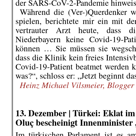
der SARS-CoV-2-Pandemie hinweis
..
Während die (Ver-)Querdenker we
spielen, berichtete mir ein mit d
vertrauter Arzt heute, dass d
Niederbayern keine Covid-19-Pa
können … Sie müssen sie wegschi
dass die Klinik kein freies Intensiv
Covid-19-Patient beatmet werden 
was?“, schloss er: „Jetzt beginnt d
Heinz Michael Vilsmeier, Blogger
..
.
.
13. Dezember | Türkei: Eklat i
Oluç bescheinigt Innenministe
Im türkischen Parlament ist es 