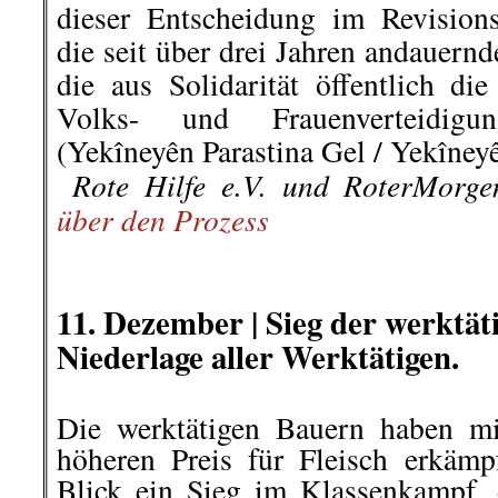
dieser Entscheidung im Revisions
die seit über drei Jahren andauern
die aus Solidarität öffentlich di
Volks- und Frauenverteidigu
(Yekîneyên Parastina Gel / Yekîneyê
Rote Hilfe e.V. und RoterMorg
..
über den Prozess
.
.
11. Dezember |
Sieg der
werktät
Niederlage aller Werktätigen.
Die
werktätigen
Bauern haben mit
höheren Preis für Fleisch erkäm
Blick ein Sieg im Klassenkampf,