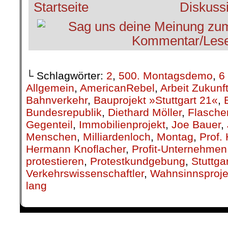
└ Schlagwörter:
2
,
500. Montagsdemo
,
6
Allgemein
,
AmericanRebel
,
Arbeit Zukunf
Bahnverkehr
,
Bauprojekt »Stuttgart 21«
,
Bundesrepublik
,
Diethard Möller
,
Flasche
Gegenteil
,
Immobilienprojekt
,
Joe Bauer
,
Menschen
,
Milliardenloch
,
Montag
,
Prof.
Hermann Knoflacher
,
Profit-Unternehmen
protestieren
,
Protestkundgebung
,
Stuttga
Verkehrswissenschaftler
,
Wahnsinnsproje
lang