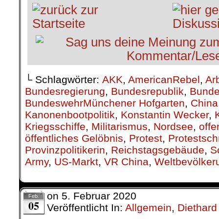
└ Schlagwörter:
AKK
,
AmericanRebel
,
Ar
Bundesregierung
,
Bundesrepublik
,
Bunde
BundeswehrMünchener Hofgarten
,
China
Kanonenbootpolitik
,
Konstantin Wecker
,
Kriegsschiffe
,
Militarismus
,
Nordsee
,
off
öffentliches Gelöbnis
,
Protest
,
Protestsch
Provinzpolitikerin
,
Reichstagsgebäude
,
S
Army
,
US-Markt
,
VR China
,
Weltbevölker
on
5. Februar 2020
Feb.
05
Veröffentlicht In:
Allgemein
,
Diethard