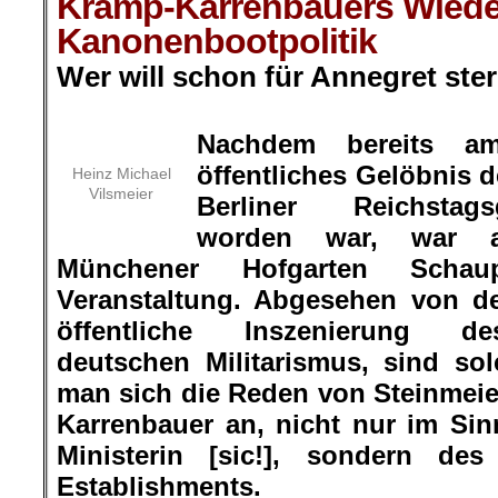
Kramp-Karrenbauers Wiede
Kanonenbootpolitik
Wer will schon für Annegret ste
.
Nachdem bereits a
öffentliches Gelöbnis
Heinz Michael
Vilsmeier
Berliner Reichstag
worden war, war 
Münchener Hofgarten Schaup
Veranstaltung. Abgesehen von d
öffentliche Inszenierung de
deutschen Militarismus, sind so
man sich die Reden von Steinmei
Karrenbauer an, nicht nur im Sin
Ministerin [sic!], sondern des
Establishments.