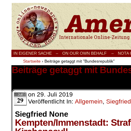
Internationale Onlinezeitung für Frieden
IN EIGENER SACHE
–
ON OUR OWN BEHALF –
NOTA
Startseite
›
Beiträge getaggt mit "Bundesrepublik"
Beiträge getaggt mit Bunde
3 Ergebnisse.
on
29. Juli 2019
Juli
29
Veröffentlicht In:
Allgemein
,
Siegfrie
Siegfried None
Kempten/Immenstadt: Stra