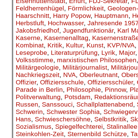
Eisenhüttenstadt
,
Erfurt
,
FDJ-Sekretär
,
F
Feldherrenhügel
,
Förmlichkeit
,
Geologen-
Haarschnitt
,
Harry Popow
,
Hauptmann
,
H
Herbstluft
,
Hochwasser
,
Jahresende 195
Jakobsfriedhof
,
Jugendfunktionär
,
Karl M
Kaserne
,
Kasernenalltag
,
Kasernenstraß
Kombinat
,
Kritik
,
Kultur
,
Kunst
,
KVP/NVA
Leseprobe
,
Literaturprüfung
,
Lyrik
,
Major
Volksstimme
,
marxistischen Philosophen
Militärgeologie
,
Militärjournalist
,
Militärjo
Nachkriegszeit
,
NVA
,
Oberleutnant
,
Obers
Offizier
,
Offiziersschule
,
Offiziersschüler
,
Parade in Berlin
,
Philosophie
,
Pinnow
,
Pl
Politverwaltung
,
Potsdam
,
Redaktionsrä
Russen
,
Sanssouci
,
Schallplattenabend
,
Schwerin
,
Schwester Sophia
,
Schwiegerv
Hans
,
Schwieschersöhne
,
Selbstkritik
,
Sk
Sozialismus
,
Spiegelfechterei
,
Stalinallee
Steinkohlen-Zeit
,
Sternenbild Schütze
,
Ta