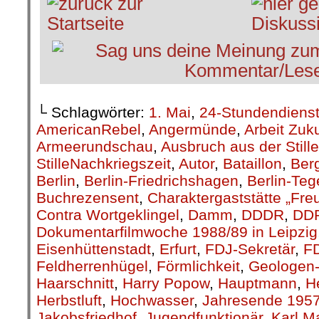
└ Schlagwörter:
1. Mai
,
24-Stundendiens
AmericanRebel
,
Angermünde
,
Arbeit Zuk
Armeerundschau
,
Ausbruch aus der Stille
StilleNachkriegszeit
,
Autor
,
Bataillon
,
Berg
Berlin
,
Berlin-Friedrichshagen
,
Berlin-Teg
Buchrezensent
,
Charaktergaststätte „Fre
Contra Wortgeklingel
,
Damm
,
DDDR
,
DD
Dokumentarfilmwoche 1988/89 in Leipzig
Eisenhüttenstadt
,
Erfurt
,
FDJ-Sekretär
,
F
Feldherrenhügel
,
Förmlichkeit
,
Geologen-
Haarschnitt
,
Harry Popow
,
Hauptmann
,
H
Herbstluft
,
Hochwasser
,
Jahresende 195
Jakobsfriedhof
,
Jugendfunktionär
,
Karl M