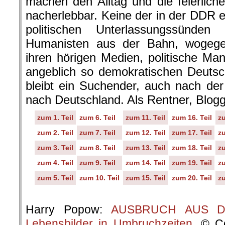
machen den Alltag und die feierliche
nacherlebbar. Keine der in der DDR 
politischen Unterlassungssünden
Humanisten aus der Bahn, wogegen 
ihren hörigen Medien, politische Ma
angeblich so demokratischen Deutsc
bleibt ein Suchender, auch nach de
nach Deutschland. Als Rentner, Blog
zum 1. Teil
zum 6. Teil
zum 11. Teil
zum 16. Teil
zu
zum 2. Teil
zum 7. Teil
zum 12. Teil
zum 17. Teil
zu
zum 3. Teil
zum 8. Teil
zum 13. Teil
zum 18. Teil
zu
zum 4. Teil
zum 9. Teil
zum 14. Teil
zum 19. Teil
zu
zum 5. Teil
zum 10. Teil
zum 15. Teil
zum 20. Teil
zu
.
Harry Popow:
AUSBRUCH AUS DER
Lebensbilder in Umbruchzeiten
. © C