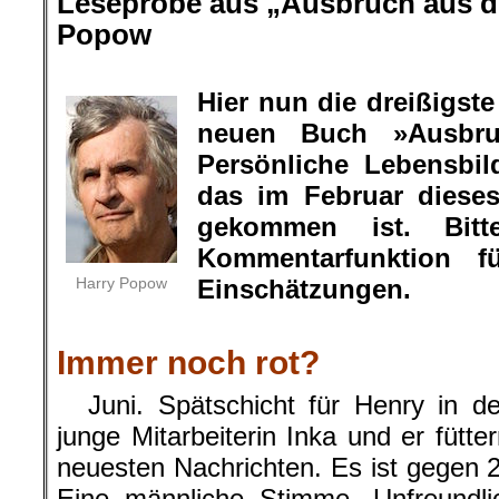
Leseprobe aus „Ausbruch aus de
Popow
.
Hier nun die dreißigs
neuen Buch »Ausbru
Persönliche Lebensbil
das im Februar diese
gekommen ist. Bit
Kommentarfunktion f
Harry Popow
Einschätzungen.
.
Immer noch rot?
Juni. Spätschicht für Henry in der
junge Mitarbeiterin Inka und er fütte
neuesten Nachrichten. Es ist gegen 22
Eine männliche Stimme. Unfreundlic