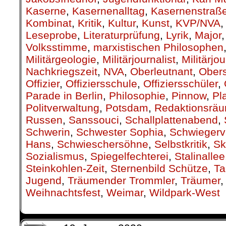
Kaserne
,
Kasernenalltag
,
Kasernenstraß
Kombinat
,
Kritik
,
Kultur
,
Kunst
,
KVP/NVA
Leseprobe
,
Literaturprüfung
,
Lyrik
,
Major
Volksstimme
,
marxistischen Philosophen
Militärgeologie
,
Militärjournalist
,
Militärjo
Nachkriegszeit
,
NVA
,
Oberleutnant
,
Obers
Offizier
,
Offiziersschule
,
Offiziersschüler
,
Parade in Berlin
,
Philosophie
,
Pinnow
,
Pl
Politverwaltung
,
Potsdam
,
Redaktionsrä
Russen
,
Sanssouci
,
Schallplattenabend
,
Schwerin
,
Schwester Sophia
,
Schwiegerv
Hans
,
Schwieschersöhne
,
Selbstkritik
,
Sk
Sozialismus
,
Spiegelfechterei
,
Stalinallee
Steinkohlen-Zeit
,
Sternenbild Schütze
,
Ta
Jugend
,
Träumender Trommler
,
Träumer
Weihnachtsfest
,
Weimar
,
Wildpark-West