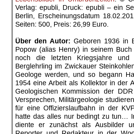
Verlag: epubli, Druck: epubli – ein 
Berlin, Erscheinungsdatum 18.02.20
Seiten: 500, Preis: 26,99 Euro.
.
Über den Autor:
Geboren 1936 in Be
Popow (alias Henry) in seinem Buch „
noch die letzten Kriegsjahre un
Berglehrling im Zwickauer Steinkohlenr
Geologe werden, und so begann H
1954 eine Arbeit als Kollektor in der 
Geologischen Kommission der DDR
Versprechen, Militärgeologie studier
für eine Offizierslaufbahn in der K
hatte das alles nur bedingt zu tun… 
diente er zunächst als Ausbilder 
Reporter und Redakteur in der Woc