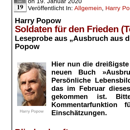
on
19. Januar 2020
Jan.
19
Veröffentlicht In:
Allgemein
,
Harry P
Harry Popow
Soldaten für den Frieden (T
Leseprobe aus „Ausbruch aus de
Popow
.
Hier nun die dreißigs
neuen Buch »Ausbru
Persönliche Lebensbil
das im Februar diese
gekommen ist. Bit
Kommentarfunktion f
Harry Popow
Einschätzungen.
.