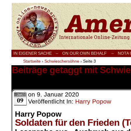
Internationale Onlinezeitung für Frieden
IN EIGENER SACHE
–
ON OUR OWN BEHALF –
NOTA
Startseite
›
Schwieschersöhne
›
Seite 3
Beiträge getaggt mit Schwi
22 Ergebnisse.
on
9. Januar 2020
Jan.
09
Veröffentlicht In:
Harry Popow
Harry Popow
Soldaten für den Frieden (Te