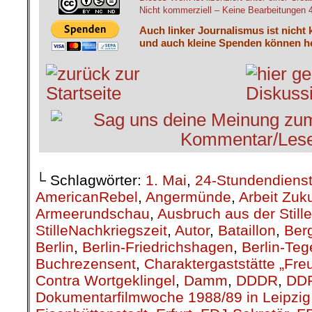
Nicht kommerziell – Keine Bearbeitungen 4.
Auch linker Journalismus ist nicht 
und auch kleine Spenden können he
└ Schlagwörter:
1. Mai
,
24-Stundendiens
AmericanRebel
,
Angermünde
,
Arbeit Zuk
Armeerundschau
,
Ausbruch aus der Stille
StilleNachkriegszeit
,
Autor
,
Bataillon
,
Berg
Berlin
,
Berlin-Friedrichshagen
,
Berlin-Teg
Buchrezensent
,
Charaktergaststätte „Fre
Contra Wortgeklingel
,
Damm
,
DDDR
,
DD
Dokumentarfilmwoche 1988/89 in Leipzig