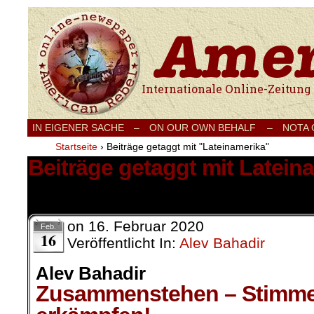
Internationale Onlinezeitung für Frieden
IN EIGENER SACHE
–
ON OUR OWN BEHALF –
NOTA
Startseite
›
Beiträge getaggt mit "Lateinamerika"
Beiträge getaggt mit Latein
2 Ergebnisse.
on
16. Februar 2020
Feb.
16
Veröffentlicht In:
Alev Bahadir
Alev Bahadir
Zusammenstehen – Stimme