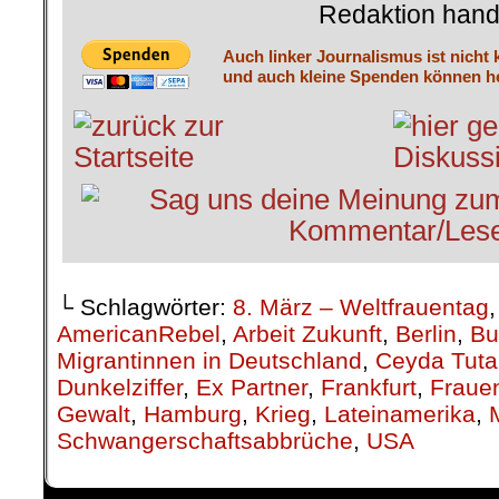
Redaktion hand
Auch linker Journalismus ist nicht 
und auch kleine Spenden können he
└ Schlagwörter:
8. März – Weltfrauentag
AmericanRebel
,
Arbeit Zukunft
,
Berlin
,
Bu
Migrantinnen in Deutschland
,
Ceyda Tuta
Dunkelziffer
,
Ex Partner
,
Frankfurt
,
Fraue
Gewalt
,
Hamburg
,
Krieg
,
Lateinamerika
,
Schwangerschaftsabbrüche
,
USA