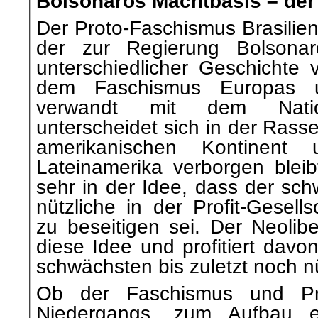
Bolsonaros Machtbasis – de
Der Proto-Faschismus Brasilie
der zur Regierung Bolsonaro
unterschiedlicher Geschichte 
dem Faschismus Europas u
verwandt mit dem Nation
unterscheidet sich in der Rass
amerikanischen Kontinent
Lateinamerika verborgen bleib
sehr in der Idee, dass der sc
nützliche in der Profit-Gesell
zu beseitigen sei. Der Neolibe
diese Idee und profitiert davo
schwächsten bis zuletzt noch nü
Ob der Faschismus und Pr
Niedergangs, zum Aufbau ei