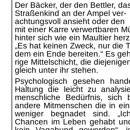
Der
Bäcker, der
den Bettler, da
Straßenkind
an der Ampel ver-
achtungsvoll ansieht oder den
mit einer Karre verwertbaren Mül
hinter sich wie ein Maultier
herz
„
Es
hat keinen Zweck, nur die T
dem ein Ende bereiten.“ Es geh
rige Mittelschicht, die diejenige
gleich unter ihr stehen.
Psychologisch gesehen hand
Haltung die leicht zu analysi
menschliche
Bedürfnis, sich 
andere Mitmenschen die in ein
weniger begnadet sind. „I
Chancen im Leben gehabt und
kein Vagabund geworden“, is