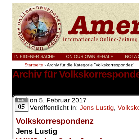
Internationale Onlinezeitung für Frieden
IN EIGENER SACHE
–
ON OUR OWN BEHALF –
NOTA
Startseite
›
Archiv für die Kategorie "Volkskorrespondez"
Archiv für Volkskorrespond
52 Ergebnisse.
on
5. Februar 2017
Feb.
05
Veröffentlicht In:
Jens Lustig
,
Volksk
Volkskorrespondenz
Jens Lustig