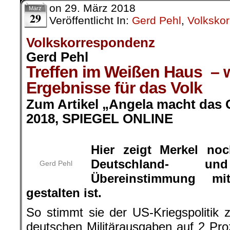
on
29. März 2018
März
29
Veröffentlicht In:
Gerd Pehl
,
Volksko
Volkskorrespondenz
Gerd Pehl
Treffen im Weißen Haus – 
Ergebnisse für das Volk
Zum Artikel „Angela macht das G
2018, SPIEGEL ONLINE
.
Hier zeigt Merkel noc
Deutschland- u
Gerd Pehl
Übereinstimmung mi
gestalten ist.
So stimmt sie der US-Kriegspolitik z
deutschen Militärausgaben auf 2 Pr