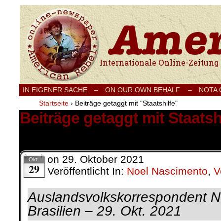
Internationale Onlinezeitung für Frieden
IN EIGENER SACHE
–
ON OUR OWN BEHALF –
NOTA
Startseite
›
Beiträge getaggt mit "Staatshilfe"
Beiträge getaggt mit Staatsh
1 Ergebnis.
on
29. Oktober 2021
Okt.
29
Veröffentlicht In:
Noel Nascimento
,
V
Auslandsvolkskorrespondent
N
Brasilien
– 29. Okt. 2021