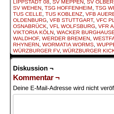
LIPPSTADT 08
,
SV MEPPEN
,
SV OLBE
SV WEHEN
,
TSG HOFFENHEIM
,
TSG W
TUS CELLE
,
TUS KOBLENZ
,
VFB AUER
OLDENBURG
,
VFB STUTTGART
,
VFC P
OSNABRÜCK
,
VFL WOLFSBURG
,
VFR 
VIKTORIA KÖLN
,
WACKER BURGHAUS
WALDHOF
,
WERDER BREMEN
,
WESTFA
RHYNERN
,
WORMATIA WORMS
,
WUPPE
WÜRZBURGER FV
,
WÜRZBURGER KIC
Diskussion ¬
Kommentar ¬
Deine E-Mail-Adresse wird nicht veröff