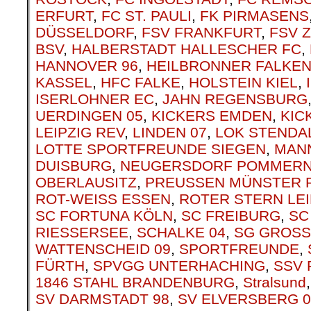
ERFURT
,
FC ST. PAULI
,
FK PIRMASENS
DÜSSELDORF
,
FSV FRANKFURT
,
FSV 
BSV
,
HALBERSTADT HALLESCHER FC
,
HANNOVER 96
,
HEILBRONNER FALKE
KASSEL
,
HFC FALKE
,
HOLSTEIN KIEL
,
ISERLOHNER EC
,
JAHN REGENSBURG
UERDINGEN 05
,
KICKERS EMDEN
,
KIC
LEIPZIG REV
,
LINDEN 07
,
LOK STENDA
LOTTE SPORTFREUNDE SIEGEN
,
MAN
DUISBURG
,
NEUGERSDORF POMMER
OBERLAUSITZ
,
PREUSSEN MÜNSTER 
ROT-WEISS ESSEN
,
ROTER STERN LEI
SC FORTUNA KÖLN
,
SC FREIBURG
,
SC
RIESSERSEE
,
SCHALKE 04
,
SG GROS
WATTENSCHEID 09
,
SPORTFREUNDE
,
FÜRTH
,
SPVGG UNTERHACHING
,
SSV 
1846 STAHL BRANDENBURG
,
Stralsund
SV DARMSTADT 98
,
SV ELVERSBERG 0