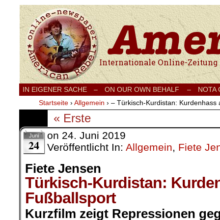
Internationale Onlinezeitung für Frieden
IN EIGENER SACHE
–
ON OUR OWN BEHALF –
NOTA
Startseite
›
Allgemein
›
– Türkisch-Kurdistan: Kurdenhass 
« Erste
on
24. Juni 2019
Juni
24
Veröffentlicht In:
Allgemein
,
Fiete Je
Fiete Jensen
Türkisch-Kurdistan: Kurde
Fußballsport
Kurzfilm zeigt Repressionen g