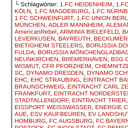
└ Schlagwörter:
1.FC HEIDENHEIM
,
1.F
KÖLN
,
1.FC MAGDEBURG
,
1.FC NÜRN
1.FC SCHWEINFURT
,
1.FC UNION BERL
MÜNCHEN
,
ADLER MANNHEIM
,
ALEMA
AmericanRebel
,
ARMINIA BIELEFELD
,
B
LEVERKUSEN
,
BAYREUTH
,
BECKUMER
BIETIGHEIM STEELERS
,
BORUSSIA D
FULDA
,
BORUSSIA MÖNCHENGLADBA
NEUNKIRCHEN
,
BREMERHAVEN
,
BSG 
WISMUT
,
CFR PFORZHEIM
,
CHEMNITZ
SC
,
DYNAMO DRESDEN
,
DYNAMO SCH
EHC
,
EHC STRAUBING
,
EINTRACHT B
BRAUNSCHWEIG
,
EINTRACHT CARL ZE
FRANKFURT
,
EINTRACHT NORDERSTE
STADTALLENDORF
,
EINTRACHT TRIER
EISSPORT WEISSWASSER
,
ENERGIE 
AUE
,
ESV KAUFBEUREN
,
EV LANDSHU
HOMBURG
,
FC AUGSBURG
,
FC BAYER
ROSTOCK
,
FC INGOLSTADT
,
FC REMS