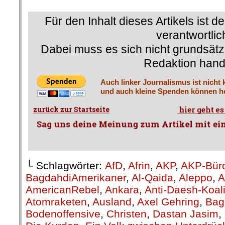
Für den Inhalt dieses Artikels ist d
verantwortlic
Dabei muss es sich nicht grundsätz
Redaktion hand
Auch linker Journalismus ist nicht 
und auch kleine Spenden können he
└ Schlagwörter:
AfD
,
Afrin
,
AKP
,
AKP-Büro
BagdahdiAmerikaner
,
Al-Qaida
,
Aleppo
,
A
AmericanRebel
,
Ankara
,
Anti-Daesh-Koali
Atomraketen
,
Ausland
,
Axel Gehring
,
Bag
Bodenoffensive
,
Christen
,
Dastan Jasim
,