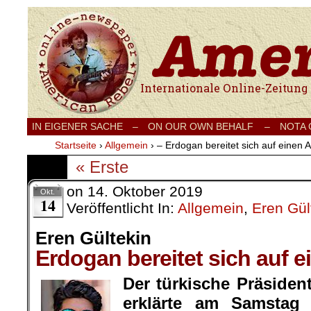
Internationale Onlinezeitung für Frieden
IN EIGENER SACHE
–
ON OUR OWN BEHALF –
NOTA
Startseite
›
Allgemein
›
– Erdogan bereitet sich auf einen A
« Erste
on
14. Oktober 2019
Okt.
14
Veröffentlicht In:
Allgemein
,
Eren Gül
Eren Gültekin
Erdogan bereitet sich auf e
Der türkische Präside
erklärte am Samstag