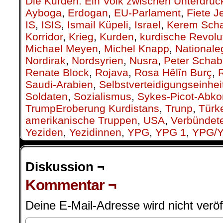
Die Kurden. Ein Volk zwischen Unterdrüc
Ayboga
,
Erdogan
,
EU-Parlament
,
Fiete J
IS
,
ISIS
,
Ismail Küpeli
,
Israel
,
Kerem Sch
Korridor
,
Krieg
,
Kurden
,
kurdische Revolu
Michael Meyen
,
Michel Knapp
,
National
Nordirak
,
Nordsyrien
,
Nusra
,
Peter Schab
Renate Block
,
Rojava
,
Rosa Hêlîn Burç
,
Saudi-Arabien
,
Selbstverteidigungseinhei
Soldaten
,
Sozialismus
,
Sykes-Picot-Ab
TrumpEroberung Kurdistans
,
Trunp
,
Türk
amerikanische Truppen
,
USA
,
Verbündete
Yeziden
,
Yezidinnen
,
YPG
,
YPG 1
,
YPG/
Diskussion ¬
Kommentar ¬
Deine E-Mail-Adresse wird nicht veröff