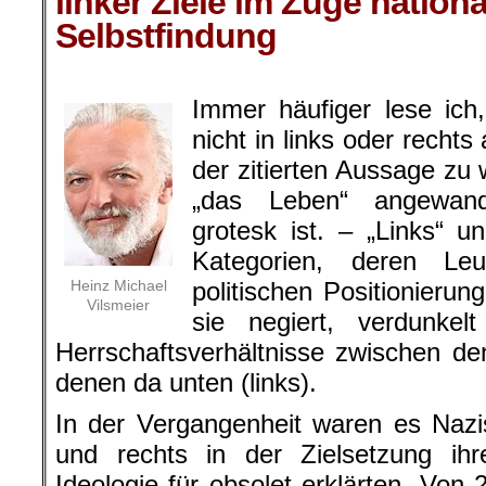
linker Ziele im Zuge nationa
Selbstfindung
.
Immer häufiger lese ich
nicht in links oder rechts
der zitierten Aussage zu 
„das Leben“ angewand
grotesk ist. – „Links“ un
Kategorien, deren L
Heinz Michael
politischen Positionierun
Vilsmeier
sie negiert, verdunke
Herrschaftsverhältnisse zwischen d
denen da unten (links).
In der Vergangenheit waren es Nazi
und rechts in der Zielsetzung ihre
Ideologie für obsolet erklärten. Von