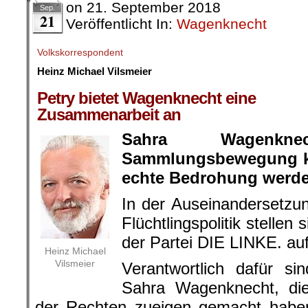
on
21. September 2018
Sep.
21
Veröffentlicht In:
Wagenknecht
Volkskorrespondent
Heinz Michael Vilsmeier
.
Petry bietet Wagenknecht eine
Zusammenarbeit an
Sahra Wagenk
Sammlungsbewegung kö
echte Bedrohung werden.
In der Auseinandersetzu
Flüchtlingspolitik stellen
der Partei DIE LINKE. auf
Heinz Michael
Vilsmeier
Verantwortlich dafür s
Sahra Wagenknecht, die
der Rechten zueigen gemacht haben