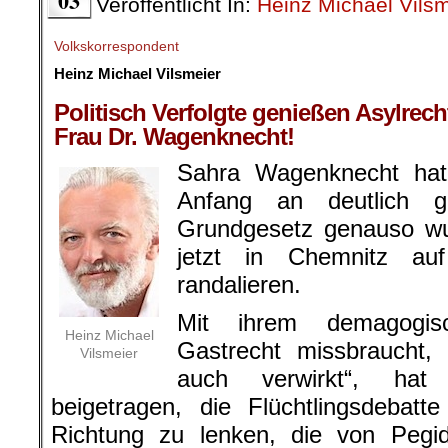
03
Veröffentlicht In:
Heinz Michael Vilsm
Volkskorrespondent
Heinz Michael Vilsmeier
.
Politisch Verfolgte genießen Asylrech
Frau Dr. Wagenknecht!
Sahra Wagenknecht hat
Anfang an deutlich 
Grundgesetz genauso wur
jetzt in Chemnitz au
randalieren.
Mit ihrem demagogis
Heinz Michael
Gastrecht missbraucht,
Vilsmeier
auch verwirkt“, hat
beigetragen, die Flüchtlingsdebatt
Richtung zu lenken, die von Peg