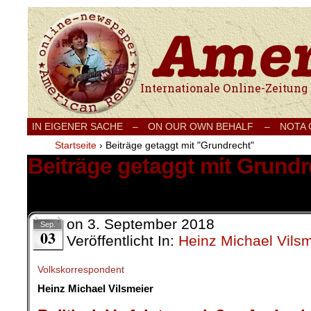
Internationale Onlinezeitung für Frieden
IN EIGENER SACHE
–
ON OUR OWN BEHALF –
NOTA
Startseite
›
Beiträge getaggt mit "Grundrecht"
Beiträge getaggt mit Grundr
1 Ergebnis.
on
3. September 2018
Sep.
03
Veröffentlicht In:
Heinz Michael Vilsm
Volkskorrespondent
Heinz Michael Vilsmeier
.