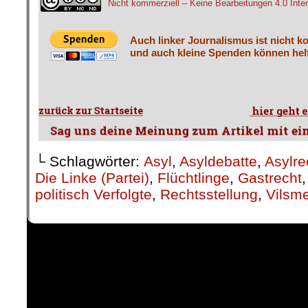
Nicht kommerziell – Keine Bearbeitungen 4.0 Inter
Auch linker Journalismus ist nicht k
und auch kleine Spenden können helf
└ Schlagwörter:
Asyl
,
Asyldebatte
,
Asylre
Die Linke (Partei)
,
Flüchtlinge
,
Gastrecht
politisch Verfolgte
,
Rechtsstellung
,
Vilsme