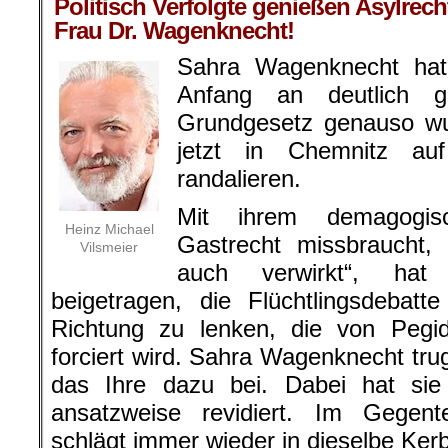
Politisch Verfolgte genießen Asylrech
Frau Dr. Wagenknecht!
Sahra Wagenknecht hat
Anfang an deutlich 
Grundgesetz genauso wur
jetzt in Chemnitz au
randalieren.
Mit ihrem demagogis
Heinz Michael
Gastrecht missbraucht,
Vilsmeier
auch verwirkt“, hat
beigetragen, die Flüchtlingsdebatt
Richtung zu lenken, die von Peg
forciert wird. Sahra Wagenknecht tru
das Ihre dazu bei. Dabei hat sie 
ansatzweise revidiert. Im Gegen
schlägt immer wieder in dieselbe Ker