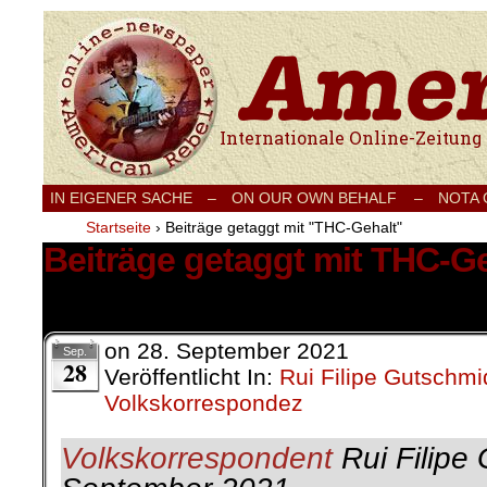
Internationale Onlinezeitung für Frieden
IN EIGENER SACHE
–
ON OUR OWN BEHALF –
NOTA
Startseite
›
Beiträge getaggt mit "THC-Gehalt"
Beiträge getaggt mit THC-G
1 Ergebnis.
on
28. September 2021
Sep.
28
Veröffentlicht In:
Rui Filipe Gutschmi
Volkskorrespondez
Volkskorrespondent
Rui Filipe 