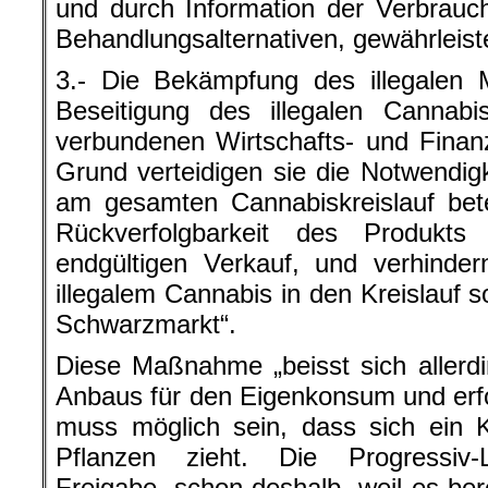
und durch Information der Verbrauc
Behandlungsalternativen, gewährleist
3.- Die Bekämpfung des illegalen M
Beseitigung des illegalen Cannab
verbundenen Wirtschafts- und Finanz
Grund verteidigen sie die Notwendigk
am gesamten Cannabiskreislauf bete
Rückverfolgbarkeit des Produk
endgültigen Verkauf, und verhinde
illegalem Cannabis in den Kreislauf 
Schwarzmarkt“.
Diese Maßnahme „beisst sich allerd
Anbaus für den Eigenkonsum und erf
muss möglich sein, dass sich ein 
Pflanzen zieht. Die Progressiv-
Freigabe, schon deshalb, weil es berei