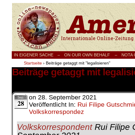
Internationale Onlinezeitung für Frieden
IN EIGENER SACHE
–
ON OUR OWN BEHALF –
NOTA
Startseite
›
Beiträge getaggt mit "legalisieren"
Beiträge getaggt mit legalis
1 Ergebnis.
on
28. September 2021
Sep.
28
Veröffentlicht In:
Rui Filipe Gutschmi
Volkskorrespondez
Volkskorrespondent
Rui Filipe 