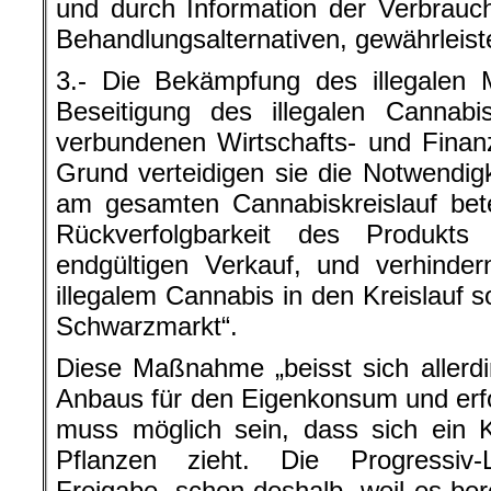
und durch Information der Verbrauc
Behandlungsalternativen, gewährleist
3.- Die Bekämpfung des illegalen M
Beseitigung des illegalen Cannab
verbundenen Wirtschafts- und Finanz
Grund verteidigen sie die Notwendigk
am gesamten Cannabiskreislauf bete
Rückverfolgbarkeit des Produk
endgültigen Verkauf, und verhinde
illegalem Cannabis in den Kreislauf 
Schwarzmarkt“.
Diese Maßnahme „beisst sich allerd
Anbaus für den Eigenkonsum und erf
muss möglich sein, dass sich ein 
Pflanzen zieht. Die Progressiv-
Freigabe, schon deshalb, weil es berei