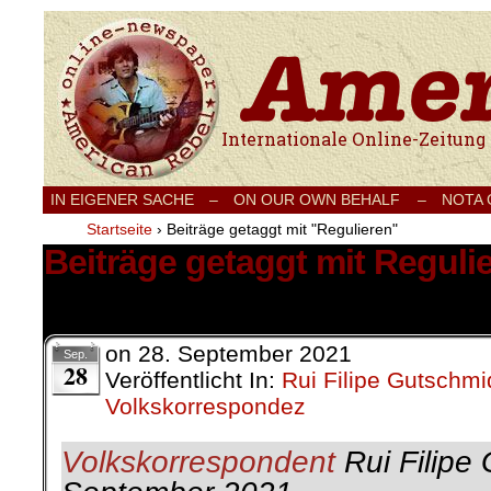
Internationale Onlinezeitung für Frieden
IN EIGENER SACHE
–
ON OUR OWN BEHALF –
NOTA
Startseite
›
Beiträge getaggt mit "Regulieren"
Beiträge getaggt mit Reguli
1 Ergebnis.
on
28. September 2021
Sep.
28
Veröffentlicht In:
Rui Filipe Gutschmi
Volkskorrespondez
Volkskorrespondent
Rui Filipe 