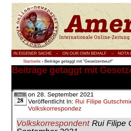
Internationale Onlinezeitung für Frieden
IN EIGENER SACHE
–
ON OUR OWN BEHALF –
NOTA
Startseite
›
Beiträge getaggt mit "Gesetzentwurf"
Beiträge getaggt mit Gesetz
1 Ergebnis.
on
28. September 2021
Sep.
28
Veröffentlicht In:
Rui Filipe Gutschmi
Volkskorrespondez
Volkskorrespondent
Rui Filipe 