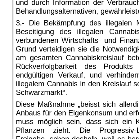
und durch Information der Verbrauc
Behandlungsalternativen, gewährleist
3.- Die Bekämpfung des illegalen M
Beseitigung des illegalen Cannab
verbundenen Wirtschafts- und Finanz
Grund verteidigen sie die Notwendigk
am gesamten Cannabiskreislauf bete
Rückverfolgbarkeit des Produk
endgültigen Verkauf, und verhinde
illegalem Cannabis in den Kreislauf 
Schwarzmarkt“.
Diese Maßnahme „beisst sich allerd
Anbaus für den Eigenkonsum und erf
muss möglich sein, dass sich ein 
Pflanzen zieht. Die Progressiv-
Freigabe, schon deshalb, weil es berei