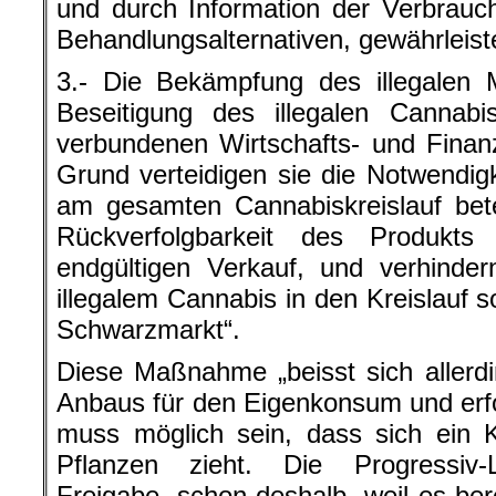
und durch Information der Verbrauc
Behandlungsalternativen, gewährleist
3.- Die Bekämpfung des illegalen M
Beseitigung des illegalen Cannab
verbundenen Wirtschafts- und Finanz
Grund verteidigen sie die Notwendigk
am gesamten Cannabiskreislauf bete
Rückverfolgbarkeit des Produk
endgültigen Verkauf, und verhinde
illegalem Cannabis in den Kreislauf 
Schwarzmarkt“.
Diese Maßnahme „beisst sich allerd
Anbaus für den Eigenkonsum und erf
muss möglich sein, dass sich ein 
Pflanzen zieht. Die Progressiv-
Freigabe, schon deshalb, weil es berei