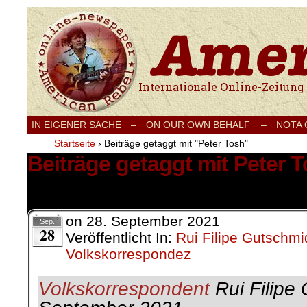
Internationale Onlinezeitung für Frieden
IN EIGENER SACHE
–
ON OUR OWN BEHALF –
NOTA
Startseite
›
Beiträge getaggt mit "Peter Tosh"
Beiträge getaggt mit Peter 
1 Ergebnis.
on
28. September 2021
Sep.
28
Veröffentlicht In:
Rui Filipe Gutschmi
Volkskorrespondez
Volkskorrespondent
Rui Filipe 