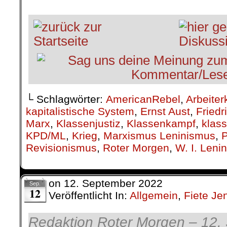
.
└ Schlagwörter:
AmericanRebel
,
Arbeiter
kapitalistische System
,
Ernst Aust
,
Friedr
Marx
,
Klassenjustiz
,
Klassenkampf
,
klass
KPD/ML
,
Krieg
,
Marxismus Leninismus
,
P
Revisionismus
,
Roter Morgen
,
W. I. Lenin
on
12. September 2022
Sep.
12
Veröffentlicht In:
Allgemein
,
Fiete Je
Redaktion Roter Morgen – 12.