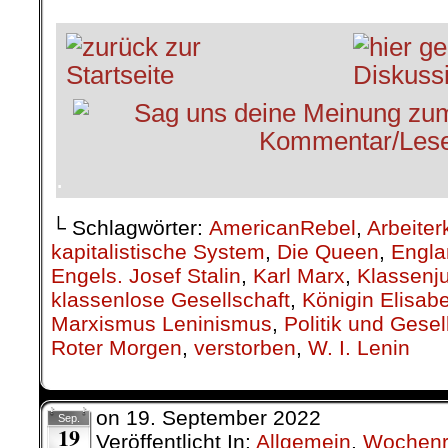
.
└ Schlagwörter:
AmericanRebel
,
Arbeiter
kapitalistische System
,
Die Queen
,
Engla
Engels. Josef Stalin
,
Karl Marx
,
Klassenju
klassenlose Gesellschaft
,
Königin Elisab
Marxismus Leninismus
,
Politik und Gesel
Roter Morgen
,
verstorben
,
W. I. Lenin
on
19. September 2022
Sep.
19
Veröffentlicht In:
Allgemein
,
Wochenr