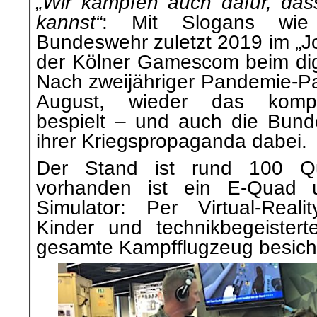
„Wir kämpfen auch dafür, da
kannst“
: Mit Slogans wie
Bundeswehr zuletzt 2019 im „Jo
der Kölner Gamescom beim digi
Nach zweijähriger Pandemie-Pa
August, wieder das kompl
bespielt – und auch die Bunde
ihrer Kriegspropaganda dabei.
Der Stand ist rund 100 Q
vorhanden ist ein E-Quad u
Simulator: Per Virtual-Realit
Kinder und technikbegeistert
gesamte Kampfflugzeug besich