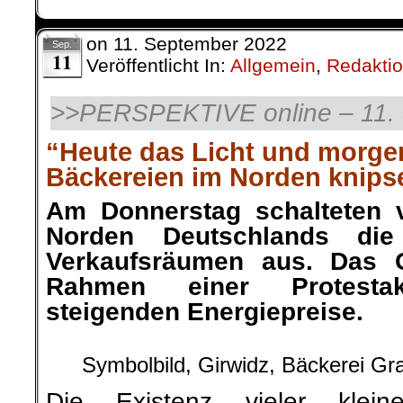
on
11. September 2022
Sep.
11
Veröffentlicht In:
Allgemein
,
Redaktio
>>
PERSPEKTIVE online – 11.
“Heute das Licht und morge
Bäckereien im Norden knipse
Am Donnerstag schalteten v
Norden Deutschlands die
Verkaufsräumen aus. Das 
Rahmen einer Protesta
steigenden Energiepreise.
Symbolbild, Girwidz, Bäckerei Gr
Die Existenz vieler klein