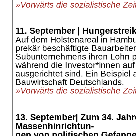
»Vorwärts die sozialistische Ze
.
.
11. September |
Hungerstrei
Auf dem Holstenareal in Hambu
prekär beschäftigte Bauarbeite
Subunternehmens ihren Lohn pe
während die Investor*innen au
ausgerichtet sind. Ein Beispie
Bauwirtschaft Deutschlands.
»Vorwärts die sozialistische Ze
.
.
13. September
|
Zum 34. Jahr
Massenhin
richtun-
gen von politischen Gefange