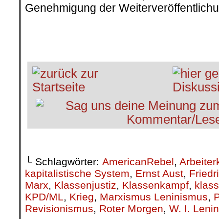
Genehmigung der Weiterveröffentlichu
.
.
└ Schlagwörter:
AmericanRebel
,
Arbeiter
kapitalistische System
,
Ernst Aust
,
Friedr
Marx
,
Klassenjustiz
,
Klassenkampf
,
klass
KPD/ML
,
Krieg
,
Marxismus Leninismus
,
P
Revisionismus
,
Roter Morgen
,
W. I. Lenin