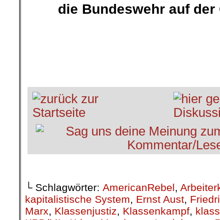
die Bundeswehr auf de
.
.
.
└ Schlagwörter:
AmericanRebel
,
Arbeiter
kapitalistische System
,
Ernst Aust
,
Friedr
Marx
,
Klassenjustiz
,
Klassenkampf
,
klass