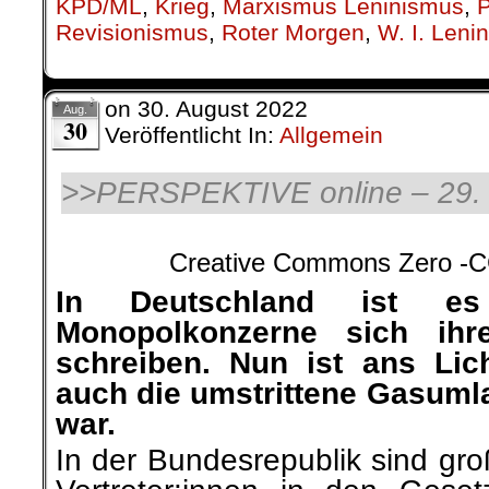
KPD/ML
,
Krieg
,
Marxismus Leninismus
,
P
Revisionismus
,
Roter Morgen
,
W. I. Lenin
on
30. August 2022
Aug.
30
Veröffentlicht In:
Allgemein
>>
PERSPEKTIVE online – 29.
Creative Commons Zero -C
In Deutschland ist es
Monopolkonzerne sich ihr
schreiben. Nun ist ans Li
auch die umstrittene Gasum
war.
In der Bundesrepublik sind gr