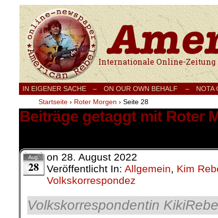
Internationale Onlinezeitung für Frieden
IN EIGENER SACHE
–
ON OUR OWN BEHALF –
NOTA
Startseite
›
Roter Morgen
›
Seite 28
Beiträge getaggt mit Roter
277 Ergebnisse.
on
28. August 2022
Aug.
28
Veröffentlicht In:
Allgemein
,
Kim Rebe
Volkskorrespondez
Volkskorrespondentin KikiRebe