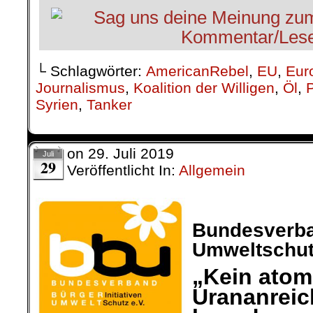
└ Schlagwörter:
AmericanRebel
,
EU
,
Eur
Journalismus
,
Koalition der Willigen
,
Öl
,
Syrien
,
Tanker
on
29. Juli 2019
Juli
29
Veröffentlicht In:
Allgemein
Bundesverban
Umweltschutz
„Kein atom
Urananreic