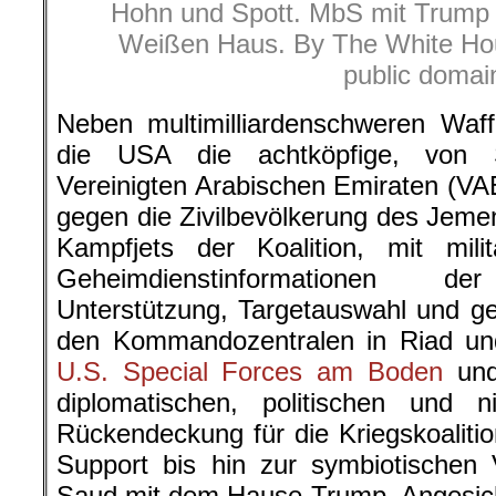
Hohn und Spott. MbS mit Trump
Weißen Haus. By The White Hou
public domai
Neben multimilliardenschweren Waff
die USA die achtköpfige, von 
Vereinigten Arabischen Emiraten (VAE
gegen die Zivilbevölkerung des Jeme
Kampfjets der Koalition, mit mili
Geheimdienstinformationen d
Unterstützung, Targetauswahl und ge
den Kommandozentralen in Riad und
U.S. Special Forces am Boden
und
diplomatischen, politischen und n
Rückendeckung für die Kriegskoalit
Support bis hin zur symbiotischen
Saud mit dem Hause Trump. Angesich