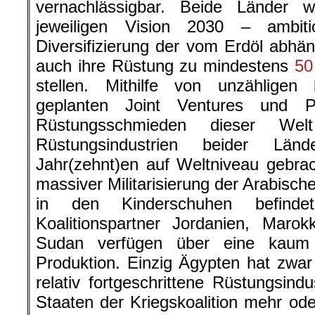
vernachlässigbar. Beide Länder 
jeweiligen Vision 2030 – ambit
Diversifizierung der vom Erdöl abhän
auch ihre Rüstung zu mindestens
50
stellen. Mithilfe von unzähligen 
geplanten Joint Ventures und P
Rüstungsschmieden dieser Wel
Rüstungsindustrien beider Lä
Jahr(zehnt)en auf Weltniveau gebra
massiver Militarisierung der Arabisch
in den Kinderschuhen befind
Koalitionspartner Jordanien, Maro
Sudan verfügen über eine kaum 
Produktion. Einzig Ägypten hat zwar 
relativ fortgeschrittene Rüstungsindu
Staaten der Kriegskoalition mehr od