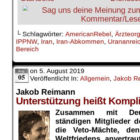
└ Schlagwörter:
AmericanRebel
,
Ärzteor
IPPNW
,
Iran
,
Iran-Abkommen
,
Urananrei
Bereich
on
5. August 2019
Aug.
05
Veröffentlicht In:
Allgemein
,
Jakob R
Jakob Reimann
Unterstützung heißt Kompl
Zusammen mit Deu
ständigen Mitglieder d
die Veto-Mächte, d
Weltfriedens anvertra