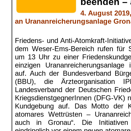
beenden – 
4. August 201
an Urananreicherungsanlage Gro
.
Friedens- und Anti-Atomkraft-Initiat
dem Weser-Ems-Bereich rufen für S
um 13 Uhr zu einer Friedenskundge
einzigen Urananreicherungsanlage 
auf. Auch der Bundesverband Bürger
(BBU), die Ärzteorganisatio
Landesverband der Deutschen Friede
KriegsdienstgegnerInnen (DFG-VK) r
Kundgebung auf. Das Motto der K
atomares Wettrüsten – Urananreic
auch in Gronau“. Die Initiativ
eindringlich vor einem neuen atomare