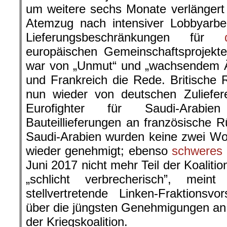
um weitere sechs Monate verlängert
Atemzug nach intensiver Lobbyarbe
Lieferungsbeschränkungen für
europäischen Gemeinschaftsprojekte
war von „Unmut“ und „wachsendem Ä
und Frankreich die Rede. Britische
nun wieder von deutschen Zuliefer
Eurofighter für Saudi-Arab
Bauteillieferungen an französische R
Saudi-Arabien wurden keine zwei W
wieder genehmigt; ebenso
schweres 
Juni 2017 nicht mehr Teil der Koaliti
„schlicht verbrecherisch”, mei
stellvertretende Linken-Fraktionsv
über die jüngsten Genehmigungen an 
der Kriegskoalition.