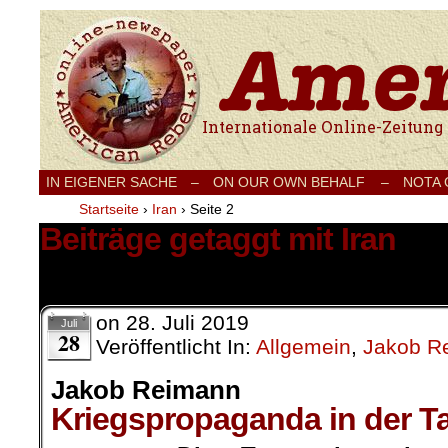
Internationale Onlinezeitung für Frieden
IN EIGENER SACHE
–
ON OUR OWN BEHALF –
NOTA
Startseite
›
Iran
›
Seite 2
Beiträge getaggt mit Iran
27 Ergebnisse.
on
28. Juli 2019
Juli
28
Veröffentlicht In:
Allgemein
,
Jakob R
Jakob Reimann
Kriegspropaganda in der 