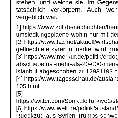
stehen, und welche sie, im Gegen
tatsächlich verkörpern. Auch wenn
vergeblich war.
1] https://www.zdf.de/nachrichten/he
umsiedlungsplaene-wohin-nur-mit-den
[2] https://www.faz.net/aktuell/wirtsc
gefluechtete-syrer-in-tuerkei-wird-g
[3] https://www.merkur.de/politik/erd
abschiebefrist-mehr-als-20-000-men
istanbul-abgeschoben-zr-12931193.h
[4] https://www.tagesschau.de/auslan
105.html
[5]
https://twitter.com/SonKaleTurkiye2
[6] https://www.welt.de/politik/ausla
Rueckzug-aus-Syrien-Trumps-schwer