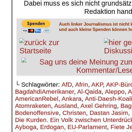
Dabei muss es sich nicht grundsätz
Redaktion hand
Auch linker Journalismus ist nicht 
und auch kleine Spenden können he
└ Schlagwörter:
AfD
,
Afrin
,
AKP
,
AKP-Büro
BagdahdiAmerikaner
,
Al-Qaida
,
Aleppo
,
A
AmericanRebel
,
Ankara
,
Anti-Daesh-Koali
Atomraketen
,
Ausland
,
Axel Gehring
,
Bag
Bodenoffensive
,
Christen
,
Dastan Jasim
,
Die Kurden. Ein Volk zwischen Unterdrüc
Ayboga
,
Erdogan
,
EU-Parlament
,
Fiete J