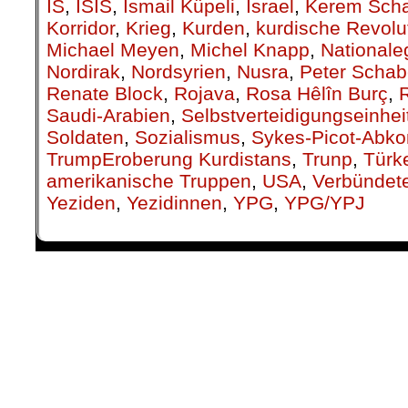
IS
,
ISIS
,
Ismail Küpeli
,
Israel
,
Kerem Sch
Korridor
,
Krieg
,
Kurden
,
kurdische Revolu
Michael Meyen
,
Michel Knapp
,
National
Nordirak
,
Nordsyrien
,
Nusra
,
Peter Schab
Renate Block
,
Rojava
,
Rosa Hêlîn Burç
,
Saudi-Arabien
,
Selbstverteidigungseinhei
Soldaten
,
Sozialismus
,
Sykes-Picot-Ab
TrumpEroberung Kurdistans
,
Trunp
,
Türk
amerikanische Truppen
,
USA
,
Verbündete
Yeziden
,
Yezidinnen
,
YPG
,
YPG/YPJ