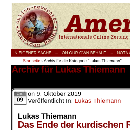
Internationale Onlinezeitung für Frieden
IN EIGENER SACHE
–
ON OUR OWN BEHALF –
NOTA
Startseite
›
Archiv für die Kategorie "Lukas Thiemann"
Archiv für Lukas Thiemann
1 Ergebnis.
on
9. Oktober 2019
Okt.
09
Veröffentlicht In:
Lukas Thiemann
Lukas Thiemann
Das Ende der kurdischen 