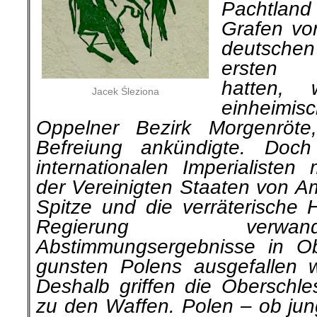
Pachtlan
Grafen vo
deutsche
ersten W
hatten,
Jacek Śleziona
einheim
Oppelner Bezirk Morgenröte
Befreiung ankündigte. Doc
internationalen Imperialisten
der Vereinigten Staaten von Am
Spitze und die verräterische H
Regie­rung verw
Abstimmungsergebnisse in Ob
gunsten Polens ausgefallen w
Deshalb griffen die Oberschle
zu den Waffen. Polen – ob jun