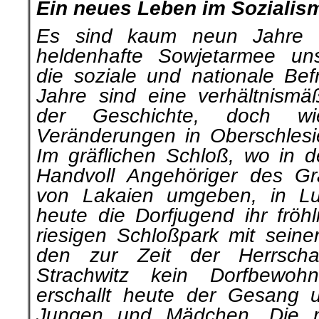
Ein neues Leben im Sozialis
Es sind kaum neun Jahre 
heldenhafte Sowjetarmee un
die soziale und nationale Bef
Jahre sind eine verhältnismä
der Geschichte, doch w
Veränderungen in Oberschlesi
Im gräf­lichen Schloß, wo in 
Handvoll Angehöriger des Gr
von Lakaien umgeben, in Lux
heute die Dorfjugend ihr fröh
riesigen Schloßpark mit seine
den zur Zeit der Herrsch
Strachwitz kein Dorfbewohn
erschallt heute der Gesang
Jungen und Mädchen. Die ne