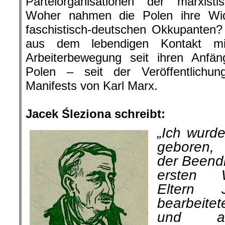
Parteiorganisationen der marxisti
Woher nahmen die Polen ihre Wid
faschistisch-deutschen Okkupanten?
aus dem lebendigen Kontakt mi
Arbeiterbewegung seit ihren Anfä
Polen – seit der Veröffentlichu
Manifests von Karl Marx.
.
Jacek Śleziona schreibt:
„Ich wurd
ge­boren
der Beend
ersten W
Eltern
bearbeitet
und an