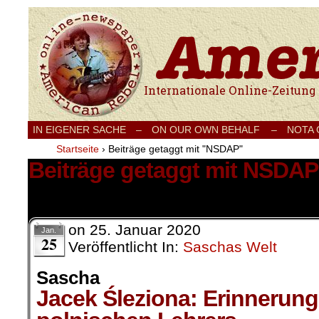
Internationale Onlinezeitung für Frieden
IN EIGENER SACHE
–
ON OUR OWN BEHALF –
NOTA
Startseite
›
Beiträge getaggt mit "NSDAP"
Beiträge getaggt mit NSDAP
1 Ergebnis.
on
25. Januar 2020
Jan.
25
Veröffentlicht In:
Saschas Welt
Sascha
Jacek Śleziona: Erinnerung