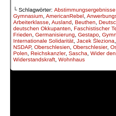
└ Schlagwörter:
Abstimmungsergebnisse
Gymnasium
,
AmericanRebel
,
Anwerbung
Arbeiterklasse
,
Ausland
,
Beuthen
,
Deutsc
deutschen Okkupanten
,
Faschistischer Te
Frieden
,
Germanisierung
,
Gestapo
,
Gymn
Internationale Solidarität
,
Jacek Śleziona
NSDAP
,
Oberschlesien
,
Oberschlesier
,
Os
Polen
,
Reichskanzler
,
Sascha
,
Wider den
Widerstandskraft
,
Wohnhaus