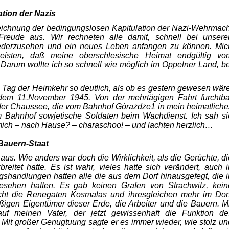
tion der Nazis
eichnung der bedingungslosen Kapitu­lation der Nazi-Wehrmach
Freude aus. Wir rechneten alle damit, schnell bei unsere
ieder­zusehen und ein neues Leben anfangen zu können. Mic
eisten, daß meine oberschlesische Heimat endgültig vo
 Darum wollte ich so schnell wie möglich im Oppelner Land, be
 Tag der Heimkehr so deutlich, als ob es gestern gewesen wäre
em 11.November 1945. Von der mehrtägigen Fahrt furchtba
f der Chaussee, die vom Bahnhof Górażdże1 in mein heimatliche
em Bahnhof sowjetische Soldaten beim Wachdienst. Ich sah si
 mich – nach Hause? – charaschoo! – und lachten herzlich…
Bauern-Staat
aus. Wie anders war doch die Wirklichkeit, als die Gerüchte, di
reitet hatte. Es ist wahr, vieles hatte sich verändert, auch i
shand­lungen hatten alle die aus dem Dorf hinausgefegt, die i
 gesehen hatten. Es gab keinen Grafen von Strachwitz, kein
cht die Renegaten Kosmalas und ihresgleichen mehr im Dorf
igen Eigentümer dieser Erde, die Arbeiter und die Bauern. Mi
uf meinen Vater, der jetzt gewissenhaft die Funktion de
Mit großer Genugtuung sagte er es immer wieder, wie stolz un