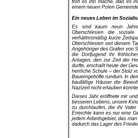
froh es ihn mache, daß es ih
einem neuen Polen Gemeindev
.
Ein neues Leben im Soziali
Es sind kaum neun Jahre
Oberschlesien die soziale
verhältnismäßig kurze Zeitsp
Oberschlesien seit diesem Tag
Angehöriger des Grafen von St
die Dorfjugend ihr fröhlich
Anlagen, den zur Zeit der He
durfte, erschallt heute der 
herrliche Schule – der Stolz 
Bauerngehöfte rundum. In dem 
baufällige Häuser die Bewoh
Nazizeit nicht erlauben konnt
Dieses Jahr eröffnete mir und
besseren Lebens, unsere Kind
zu durchlaufen, die ihr Vate
Erreichte kann es nur eine G
jedem Arbeitsgebiet, das man m
dadurch das Lager des Frieden
.