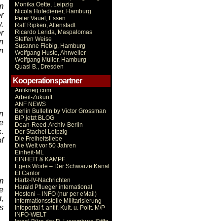
Monika Oette, Leipzig
m
Nicola Hofediener, Hamburg
r
Peter Vauel, Essen
.
Ralf Ripken, Altenstadt
r
Ricardo Lerida, Maspalomas
Steffen Weise
n
Susanne Fiebig, Hamburg
n
Wolfgang Huste, Ahrweiler
Wolfgang Müller, Hamburg
Quasi B., Dresden
Kooperationspartner
Antikrieg.com
Arbeit-Zukunft
ANF NEWS
Berlin Bulletin by Victor Grossman
n
BIP jetzt BLOG
e
Dean-Reed-Archiv-Berlin
.
Der Stachel Leipzig
Die Freiheitsliebe
f
Die Welt vor 50 Jahren
Einheit-ML
EINHEIT & KAMPF
Egers Worte – Der Schwarze Kanal
El Cantor
m
Hartz-IV-Nachrichten
Harald Pflueger international
e
Hosteni – INFO (nur per eMail)
,
Informationsstelle Militarisierung
s
Infoportal f. antif. Kult. u. Polit. M/P
INFO-WELT