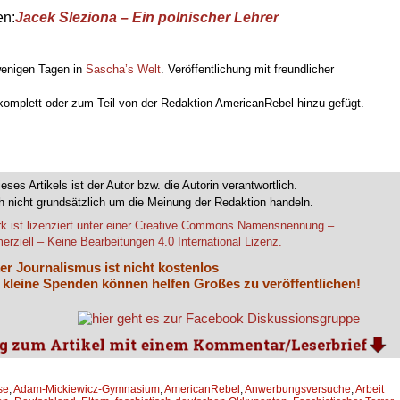
en:
Jacek Sleziona – Ein polnischer Lehrer
 wenigen Tagen in
Sascha’s Welt
. Veröffentlichung mit freundlicher
 komplett oder zum Teil von der Redaktion AmericanRebel hinzu gefügt.
.
ieses Artikels ist der Autor bzw. die Autorin verantwortlich.
 nicht grundsätzlich um die Meinung der Redaktion handeln.
k ist lizenziert unter einer Creative Commons Namensnennung –
rziell – Keine Bearbeitungen 4.0 International Lizenz.
er Journalismus ist nicht kostenlos
 kleine Spenden können helfen Großes zu veröffentlichen!
se
,
Adam­-Mickiewicz-Gymnasium
,
AmericanRebel
,
Anwerbungsversuche
,
Arbeit