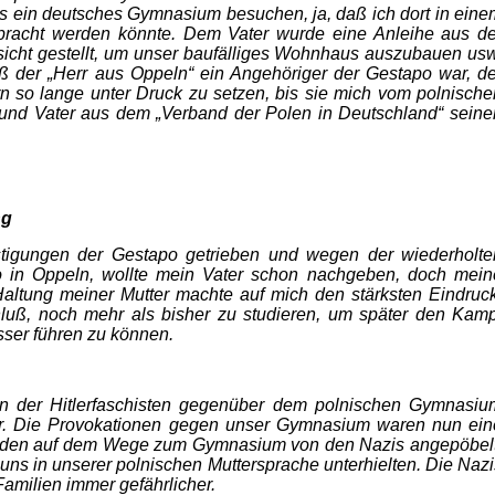
os ein deutsches Gymnasium besuchen, ja, daß ich dort in eine
­gebracht werden könnte. Dem Vater wurde eine Anleihe aus de
ssicht gestellt, um unser baufälliges Wohnhaus auszubauen usw
daß der „Herr aus Oppeln“ ein Angehöriger der Gestapo war, de
rn so lange unter Druck zu setzen, bis sie mich vom pol­nische
nd Vater aus dem „Verband der Polen in Deutschland“ seine
ng
stigungen der Gestapo getrieben und wegen der wiederholte
o in Oppeln, wollte mein Vater schon nachgeben, doch mein
 Haltung meiner Mutter machte auf mich den stärksten Eindruck
hluß, noch mehr als bisher zu studieren, um später den Kamp
ser führen zu können.
n der Hitlerfaschisten gegenüber dem pol­nischen Gymnasiu
r. Die Provokationen gegen unser Gymnasium waren nun ein
urden auf dem Wege zum Gymnasium von den Nazis angepöbelt
 uns in unserer polnischen Muttersprache unterhielten. Die Nazi
amilien immer gefährlicher.