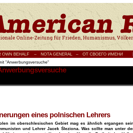
e Onlinezeitung für Frieden, Humanismus, Völkerverständigung und Kul
R OWN BEHALF –
NOTA GENERAL –
ОТ СВОЕГО ИМЕНИ
 mit "Anwerbungsversuche"
t Anwerbungsversuche
nnerungen eines polnischen Lehrers
Polen im oberschlesischen Gebiet mag es ähnlich ergangen sein
munisten und Lehrer Jacek Śleziona. Was sollte man unter de