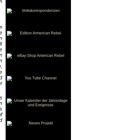
n
m
e
n
l
e
n
n
,
e
d
r
s
n
s
f
d