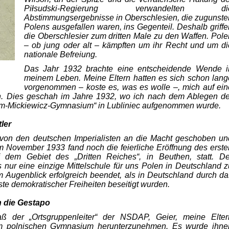
Piłsudski-Regie­rung verwandelten di
Abstimmungsergebnisse in Oberschlesien, die zu­gunste
Polens ausgefallen waren, ins Gegenteil. Deshalb griffe
die Oberschlesier zum dritten Male zu den Waffen. Pole
– ob jung oder alt – kämpften um ihr Recht und um di
nationale Befreiung.
Das Jahr 1932 brachte eine entscheidende Wende i
meinem Leben. Meine Eltern hatten es sich schon lang
vorgenommen – koste es, was es wolle –, mich auf ein
n. Dies geschah im Jahre 1932, wo ich nach dem Ablegen de
m­-Mickiewicz-Gymnasium“ in Lubliniec aufgenommen wurde.
ler
 von den deutschen Imperialisten an die Macht geschoben un
m November 1933 fand noch die feierliche Eröffnung des erste
 dem Gebiet des „Dritten Reiches“, in Beuthen, statt. De
 nur eine einzige Mittelschule für uns Polen in Deutschland z
m Augenblick erfolgreich beendet, als in Deutschland durch da
ste demokratischer Freiheiten beseitigt wurden.
 die Gestapo
ß der „Ortsgruppenleiter“ der NSDAP, Geier, meine Elter
om polnischen Gymnasium herunter­zunehmen. Es wurde ihne