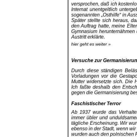
versprochen, daß ich kostenl
Internat unentgeltlich unter
soge­nannten „Osthilfe“ in Au
Später stellte sich heraus, 
den Auftrag hatte, meine Elte
Gymnasium herunternähmen u
Austritt erklärte.
hier geht es weiter »
.
Versuche zur Germanisieru
Durch diese ständigen Belä
Vorladungen vor die Gestap
Mutter widersetzte sich. Die
Ich faßte deshalb den Entsc
gegen die Germanisierung bes
.
Faschistischer Terror
Ab 1937 wurde das Verhalte
immer übler und unduldsame
tägliche Erscheinung. Wir w
ebenso in der Stadt, wenn wir
wurden auch den polnischen F