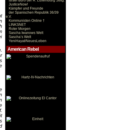
Israel Büro der R. Luxemburg Stiftg.
JusticeNow!
Kämpfer und Freunde
der Spanischen Republik 36/39
t
e.V.
n
Kommunisten Online †
LINKSNET
h
Roter Morgen
m
Sascha Iwanows Welt
i
Sascha’s Welt
YeniHayat/NeuesLeben
American Rebel
.
r
s
e
e
n
n
e
.
t
s
d