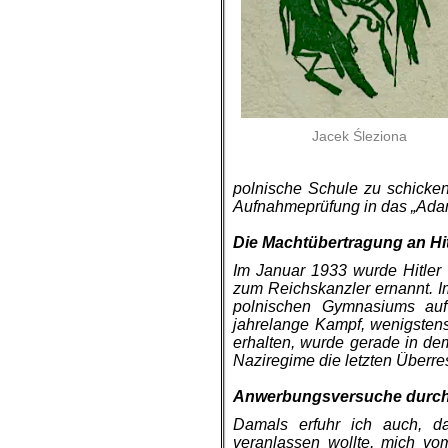
Jacek Śleziona
polnische Schule zu schicke
Aufnahmeprüfung in das „Ada
.
Die Machtübertragung an Hit
Im Januar 1933 wurde Hitler
zum Reichskanzler ernannt. I
pol­nischen Gymnasiums auf
jahrelange Kampf, wenigstens
erhalten, wurde gerade in de
Naziregime die letzten Überre
.
Anwerbungsversuche durch
Damals erfuhr ich auch, da
veranlassen wollte, mich v