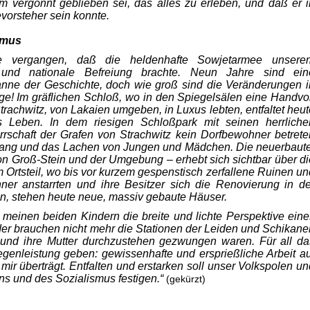
m ver­gönnt geblieben sei, das alles zu erleben, und daß er i
orsteher sein konnte.
smus
 vergangen, daß die heldenhafte Sowjetarmee unsere
 und nationale Befreiung brachte. Neun Jahre sind ein
anne der Geschichte, doch wie groß sind die Veränderungen i
e! Im gräf­lichen Schloß, wo in den Spiegelsälen eine Handvol
rachwitz, von Lakaien umgeben, in Luxus lebten, entfaltet heut
es Leben. In dem riesigen Schloßpark mit seinen herrliche
rrschaft der Grafen von Strachwitz kein Dorfbewohner betrete
Gesang und das Lachen von Jungen und Mädchen. Die neuerbaute
von Groß-Stein und der Umgebung – erhebt sich sichtbar über di
Ortsteil, wo bis vor kurzem gespenstisch zerfallene Ruinen un
ner anstarrten und ihre Besitzer sich die Renovierung in de
en, stehen heute neue, massiv gebaute Häuser.
 meinen beiden Kindern die breite und lichte Per­spektive eine
er brauchen nicht mehr die Stationen der Leiden und Schikane
r und ihre Mutter durchzustehen gezwungen waren. Für all da
egenleistung geben: gewissenhafte und ersprießliche Arbeit au
ir über­trägt. Entfalten und erstarken soll unser Volkspolen un
s und des Sozialismus festigen.“
(gekürzt)