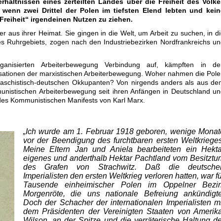
rhältnissen eines zerteilten Landes über die Freiheit des Volke
wenn zwei Drittel der Polen im tiefsten Elend lebten und kein
Freiheit“ irgendeinen Nutzen zu ziehen.
er aus ihrer Heimat. Sie gingen in die Welt, um Arbeit zu suchen, in d
 Ruhrgebiets, zogen nach den Industriebezirken Nordfrankreichs u
anisierten Arbeiterbewegung Verbindung auf, kämpften in de
sationen der marxistischen Arbeiterbewegung. Woher nahmen die Pol
 faschistisch-deutschen Okkupanten? Von nirgends anders als aus d
unistischen Arbeiterbewegung seit ihren Anfängen in Deutschland u
g des Kommunistischen Manifests von Karl Marx.
„Ich wurde am 1. Februar 1918 ge­boren, wenige Monat
vor der Beendigung des furchtbaren ersten Welt­krieges
Meine Eltern Jan und Aniela bearbeiteten ein Hekta
eigenes und anderthalb Hektar Pachtland vom Besitztu
des Grafen von Strachwitz. Daß die deutsche
Imperialisten den ersten Weltkrieg verloren hatten, war f
Tausende einheimischer Polen im Oppelner Bezir
Morgenröte, die uns nationale Befreiung ankündigte
Doch der Schacher der internationalen Imperialisten mi
dem Präsidenten der Vereinigten Staaten von Amerika
Wilson, an der Spitze und die verräterische Haltung de