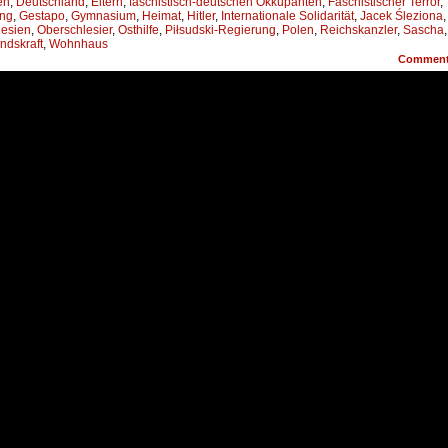
en
,
Deutschland
,
Eltern
,
faschistisch-deutschen Okkupanten
,
Faschistischer Terror
,
ung
,
Gestapo
,
Gymnasium
,
Heimat
,
Hitler
,
Internationale Solidarität
,
Jacek Śleziona
,
lesien
,
Oberschlesier
,
Osthilfe
,
Piłsudski-Regie­rung
,
Polen
,
Reichskanzler
,
Sascha
,
ndskraft
,
Wohnhaus
Commen