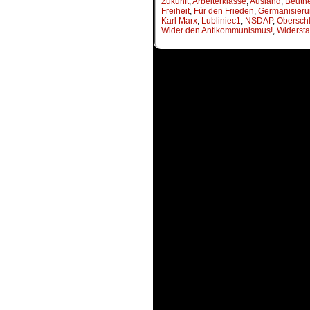
Zukunft
,
Arbeiterklasse
,
Ausland
,
Beuth
Freiheit
,
Für den Frieden
,
Germanisier
Karl Marx
,
Lubliniec1
,
NSDAP
,
Obersch
Wider den Antikommunismus!
,
Widersta