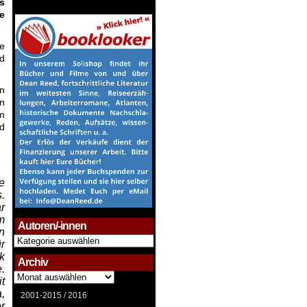
s
e
ie
nd
n
en
em
nd
e
.
r
m
Autoren/-innen
n
Autoren/-
ür
innen
k
Archiv
.
Archiv
t
,
2001-2015 /
2016
r