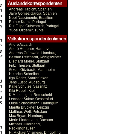
Auslandskorrespondenten
e
Andreas Habicht, Spanien
n
Jairo Gomez Garcia, Spanien
n
Noel Nascimento, Brasilien
n
Rainer Kranz, Portugal
e
Rui Filipe Gutschmidt, Portugal
Yücel Özdemir, Türkei
Volkskorrespondenten/innen
n
Andre Accardi
e
André Höppner, Hannover
e
Andreas Grünwald, Hamburg
r
Bastian Reichardt, Königswinter
Diethard Möller, Stuttgart
Fritz Theisen, Stuttgart
Gizem Gözüacik, Mannheim
Heinrich Schreiber
Ilga Röder, Saarbrücken
d
Jens Lustig, Augsburg
n
Kalle Schulze, Sassnitz
Kiki Rebell, Kiel
r
K-M. Luettgen, Remscheid
u
Leander Sukov, Ochsenfurt
s
Luise Schoolmann, Hambgurg
Maritta Brückner, Leipzig
Matthias Wolf, Potsdam
Max Bryan, Hamburg
Merle Lindemann, Bochum
Michael Hillerband,
n
Recklinghausen
n
H. Michael Vilsmeier, Dingolfing