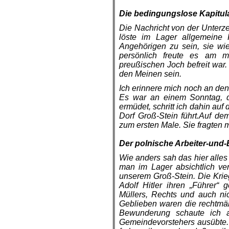
.
Die bedingungslose Kapitula
Die Nachricht von der Unterz
löste im Lager allgemeine 
Angehörigen zu sein, sie w
persönlich freute es am m
preußischen Joch befreit war.
den Meinen sein.
Ich erinnere mich noch an den
Es war an einem Sonntag, d
ermüdet, schritt ich dahin au
Dorf Groß-Stein führt.Auf d
zum ersten Male. Sie fragten
.
Der polnische Arbeiter-und-
Wie anders sah das hier alles 
man im Lager absichtlich verb
unserem Groß-Stein. Die Krieg
Adolf Hitler ihren „Führer“
Müllers, Rechts und auch ni
Geblieben waren die rechtmäß
Bewunderung schaute ich a
Gemeindevorstehers ausübte. 