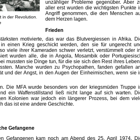
unzähliger Probleme gegenüber. Aber z
aller erst wurden die wichtigsten Punkte i
Angriff genommen, die den Menschen au
t in der Revolution.
dem Herzen lagen.
e
.
Frieden
rksten motivierte, das war das Blutvergiessen in Afrika. Di
 in einen Krieg geschickt werden, den sie für ungerecht un
so viele ihrer Kameraden schwer verletzt, verstümmelt oder i
iert wurden alle, die in Angola, Mosambik oder Portugiesisc
i mussten sie Dinge tun, für die sie sich den Rest ihres Leben
assten. Manche wurden zu Psychopathen, fanden gefallen a
ität und der Angst, in den Augen der Einheimischen, wenn sie i
sein. Die MFA wurde besonders von der kriegsmüden Truppe i
d ein Waffenstillstand ließ nicht lange auf sich warten. Di
en Kolonien war jedoch ein längerer Prozess, bei dem viel
 das ist eine andere Geschichte.
sche Gefangene
schen Gefangenen kam noch am Abend des 25. April 1974. Di