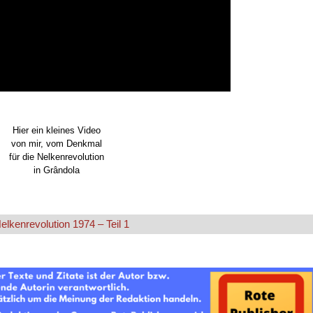
Hier ein kleines Video
Hier eine Version des Liedes
von mir,
vom Denkmal
in deutscher Sprache
für die Nelkenrevolution
von Franz Josef Degenha
in Grândola
lkenrevolution 1974 – Teil 1