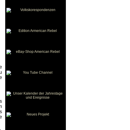
e
u
e
s
n
s
e