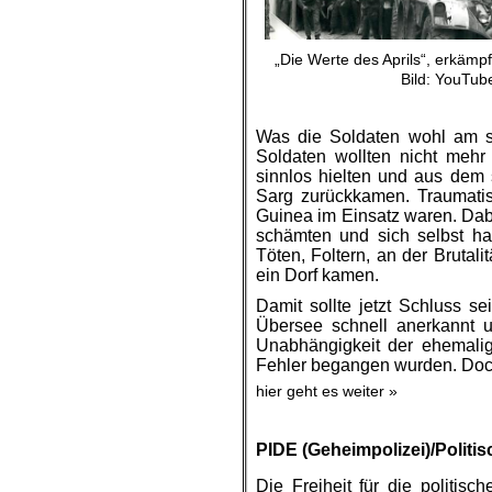
„Die Werte des Aprils“, erkämpf
Bild: YouTub
Was die Soldaten wohl am stä
Soldaten wollten nicht mehr
sinnlos hielten und aus dem 
Sarg zurückkamen. Traumatis
Guinea im Einsatz waren. Dabe
schämten und sich selbst h
Töten, Foltern, an der Brutal
ein Dorf kamen.
Damit sollte jetzt Schluss 
Übersee schnell anerkannt un
Unabhängigkeit der ehemalig
Fehler begangen wurden. Doch
hier geht es weiter »
.
PIDE (Geheimpolizei)/Politi
Die Freiheit für die politi