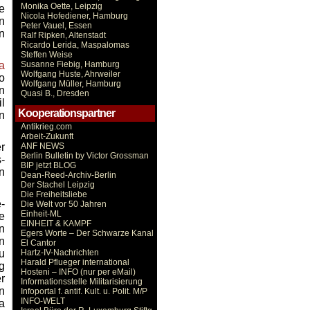
Monika Oette, Leipzig
e
Nicola Hofediener, Hamburg
n
Peter Vauel, Essen
n
Ralf Ripken, Altenstadt
Ricardo Lerida, Maspalomas
Steffen Weise
a
Susanne Fiebig, Hamburg
Wolfgang Huste, Ahrweiler
o
Wolfgang Müller, Hamburg
n
Quasi B., Dresden
l
Kooperationspartner
n
Antikrieg.com
Arbeit-Zukunft
r
ANF NEWS
Berlin Bulletin by Victor Grossman
-
BIP jetzt BLOG
n
Dean-Reed-Archiv-Berlin
Der Stachel Leipzig
Die Freiheitsliebe
-
Die Welt vor 50 Jahren
Einheit-ML
e
EINHEIT & KAMPF
n
Egers Worte – Der Schwarze Kanal
n
El Cantor
zu
Hartz-IV-Nachrichten
Harald Pflueger international
g
Hosteni – INFO (nur per eMail)
r
Informationsstelle Militarisierung
n
Infoportal f. antif. Kult. u. Polit. M/P
INFO-WELT
a