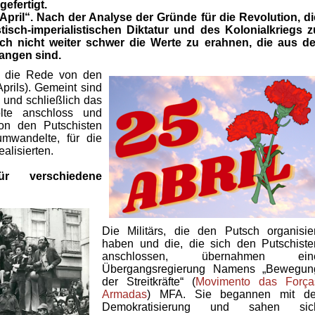
efertigt.
pril“. Nach der Analyse der Gründe für die Revolution, di
istisch-imperialistischen Diktatur und des Kolonialkriegs z
lich nicht weiter schwer die Werte zu erahnen, die aus de
angen sind.
er die Rede von den
Aprils). Gemeint sind
n und schließlich das
lte anschloss und
on den Putschisten
umwandelte, für die
alisierten.
ür verschiedene
Die Militärs, die den Putsch organisier
haben und die, die sich den Putschiste
anschlossen, übernahmen ein
Übergangsregierung Namens „Bewegun
der Streitkräfte“ (
Movimento das Força
Armadas
) MFA. Sie begannen mit de
Demokratisierung und sahen sic