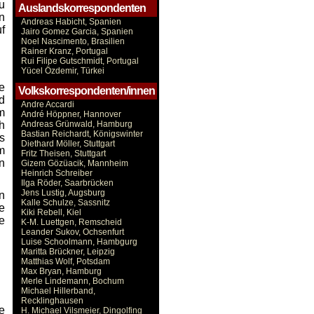
u
Auslandskorrespondenten
n
Andreas Habicht, Spanien
f
Jairo Gomez Garcia, Spanien
Noel Nascimento, Brasilien
Rainer Kranz, Portugal
Rui Filipe Gutschmidt, Portugal
Yücel Özdemir, Türkei
e
Volkskorrespondenten/innen
d
Andre Accardi
m
André Höppner, Hannover
h
Andreas Grünwald, Hamburg
Bastian Reichardt, Königswinter
s
Diethard Möller, Stuttgart
m
Fritz Theisen, Stuttgart
n
Gizem Gözüacik, Mannheim
Heinrich Schreiber
Ilga Röder, Saarbrücken
Jens Lustig, Augsburg
n
Kalle Schulze, Sassnitz
e
Kiki Rebell, Kiel
e
K-M. Luettgen, Remscheid
Leander Sukov, Ochsenfurt
Luise Schoolmann, Hambgurg
Maritta Brückner, Leipzig
Matthias Wolf, Potsdam
Max Bryan, Hamburg
Merle Lindemann, Bochum
Michael Hillerband,
Recklinghausen
e
H. Michael Vilsmeier, Dingolfing