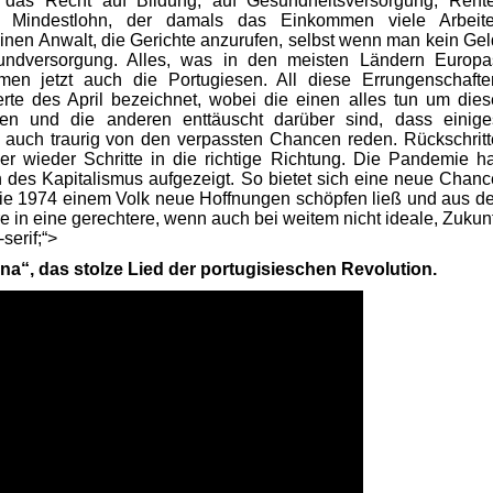
as Recht auf Bildung, auf Gesundheitsversorgung, Rente
n Mindestlohn, der damals das Einkommen viele Arbeite
einen Anwalt, die Gerichte anzurufen, selbst wenn man kein Gel
undversorgung. Alles, was in den meisten Ländern Europa
amen jetzt auch die Portugiesen. All diese Errungenschafte
rte des April bezeichnet, wobei die einen alles tun um dies
en und die anderen enttäuscht darüber sind, dass einige
 auch traurig von den verpassten Chancen reden. Rückschritt
r wieder Schritte in die richtige Richtung. Die Pandemie ha
des Kapitalismus aufgezeigt. So bietet sich eine neue Chanc
ie 1974 einem Volk neue Hoffnungen schöpfen ließ und aus de
e in eine gerechtere, wenn auch bei weitem nicht ideale, Zukunf
serif;“>
.
na“, das stolze Lied der portugisieschen Revolution.