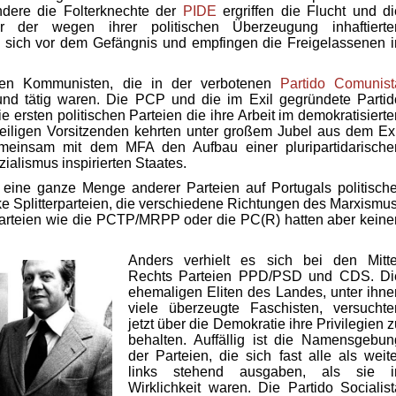
dere die Folterknechte der
PIDE
ergriffen die Flucht und di
er der wegen ihrer politischen Überzeugung inhaftierte
sich vor dem Gefängnis und empfingen die Freigelassenen i
en Kommunisten, die in der verbotenen
Partido Comunist
nd tätig waren. Die PCP und die im Exil gegründete Partid
e ersten politischen Parteien die ihre Arbeit im demokratisierte
eiligen Vorsitzenden kehrten unter großem Jubel aus dem Exi
emeinsam mit dem MFA den Aufbau einer pluripartidarische
alismus inspirierten Staates.
eine ganze Menge anderer Parteien auf Portugals politische
e Splitterparteien, die verschiedene Richtungen des Marxismus
Parteien wie die PCTP/MRPP oder die PC(R) hatten aber keine
Anders verhielt es sich bei den Mitte
Rechts Parteien PPD/PSD und CDS. Di
ehemaligen Eliten des Landes, unter ihne
viele überzeugte Faschisten, versuchte
jetzt über die Demokratie ihre Privilegien 
behalten. Auffällig ist die Namensgebun
der Parteien, die sich fast alle als weite
links stehend ausgaben, als sie i
Wirklichkeit waren. Die Partido Socialist