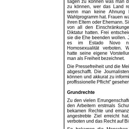
sagen zu können was man de
zu können, wer das Land re
wenn man keine Ahnung h
Wahlprogramm hat. Frauen w
ihren Eltern oder Ehemann. Sie
von all den Einschränkunge
Diktatur hatten. Frei entsche
sie die Ehe beenden wollen. 
es im Estado Novo ni
Homosexualität verboten. W
hatte seine eigene Vorstel
man als Freiheit bezeichnet.
Die Pressefreiheit und die M
abgeschafft. Die Journalisten
können und akkurat zu informi
proffissionelle Pflicht” geseh
.
Grundrechte
Zu den vielen
Errungenschaft
den Arbeitern erstmals Schut
bekamen Rechte und emanzip
angestrebte Ziel erreicht h
verboten und das Recht auf Bi