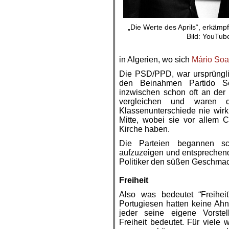
„Die Werte des Aprils“, erkämpf
Bild: YouTub
in Algerien, wo sich
Mário Soa
Die PSD/PPD, war ursprüngli
den Beinahmen Partido Soc
inzwischen schon oft an de
vergleichen und waren di
Klassenunterschiede nie wirk
Mitte, wobei sie vor allem 
Kirche haben.
Die Parteien begannen sch
aufzuzeigen und entsprechend 
Politiker den süßen Geschma
.
Freiheit
Also was bedeutet “Freiheit
Portugiesen hatten keine Ahn
jeder seine eigene Vorste
Freiheit bedeutet. Für viele w