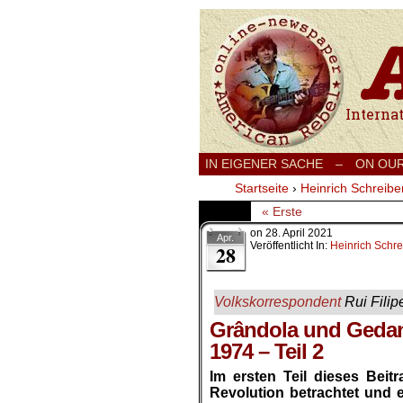
International
IN EIGENER SACHE
–
ON OU
Startseite
›
Heinrich Schreibe
« Erste
on
28. April 2021
Apr.
Veröffentlicht In:
Heinrich Schre
28
Volkskorrespondent
Rui Filip
Grândola und Gedan
1974 – Teil 2
Im ersten Teil dieses Beit
Revolution betrachtet und 