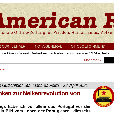
e Onlinezeitung für Frieden, Humanismus, Völkerverständigung und Kul
R OWN BEHALF –
NOTA GENERAL –
ОТ СВОЕГО ИМЕНИ
r
›
– Grândola und Gedanken zur Nelkenrevolution von 1974 – Teil 2
Nächster ›
iber
e Gutschmidt, Sta. Maria da Feira – 28. April 202
1
ken zur Nelkenrevolution von
rags habe ich vor allem das Portugal vor der
ein Bild vom Leben der Portugiesen „diesseits