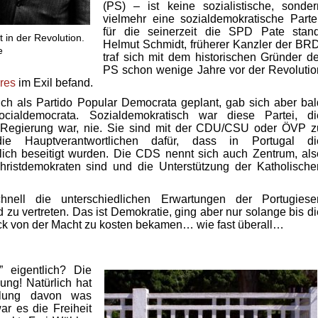
(PS) – ist keine sozialistische, sonder
vielmehr eine sozialdemokratische Partei
für die seinerzeit die SPD Pate stand
t in der Revolution.
Helmut Schmidt, früherer Kanzler der BRD
e
traf sich mit dem historischen Gründer de
PS schon wenige Jahre vor der Revolutio
res
im Exil befand.
ch als Partido Popular Democrata geplant, gab sich aber bal
ialdemocrata. Sozialdemokratisch war diese Partei, di
r Regierung war, nie. Sie sind mit der CDU/CSU oder ÖVP z
e Hauptverantwortlichen dafür, dass in Portugal di
lich beseitigt wurden. Die CDS nennt sich auch Zentrum, als
Christdemokraten sind und die Unterstützung der Katholische
nell die unterschiedlichen Erwartungen der Portugiese
zu vertreten. Das ist Demokratie, ging aber nur solange bis di
ck von der Macht zu kosten bekamen… wie fast überall…
” eigentlich? Die
ung! Natürlich hat
llung davon was
ar es die Freiheit