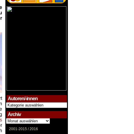
e
u
r
t
Autoren/-innen
n
Autoren/-
innen
e
g
Archiv
s
Archiv
r
2001-2015 /
2016
h