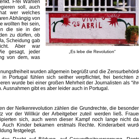
nkt. Frei Wählen
gieren soll, auch
at wer welches
aren Abhängig von
 wollten frei sein,
n die sie in der
iden zu dürfen, ob
Ja, Scheidung gab
cht. Aber war
ie gesagt, jeder
„Es lebe die Revolution“
lung von dem, was
einungsfreiheit wurden allgemein begrüßt und die Zensurbehörd
 in Portugal fühlen sich seither verpflichtet, frei berichten z
eren wurde bei einer großen Mehrheit der Journalisten als “ihr
en. Ausnahmen gibt es aber leider auch in Portugal.
en der Nelkenrevolution zählen die Grundrechte, die besonder
z vor der Willkür der Arbeitgeber zuteil werden ließ. Fraue
ierten sich, auch wenn dieser Kampf noch lange nicht da
at. Auch Kinder bekamen erstmals Rechte. Kinderarbeit wurd
ldung festgelegt.