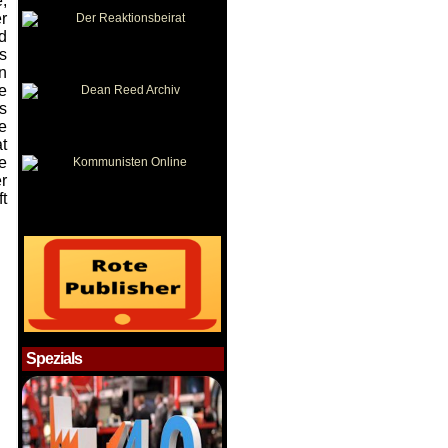
,
r
d
s
n
e
s
e
t
e
r
t
Spezials