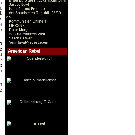
Israel Büro der R. Luxemburg Stiftg.
n
JusticeNow!
,
Kämpfer und Freunde
.
der Spanischen Republik 36/39
e.V.
,
Kommunisten Online †
r
LINKSNET
n
Roter Morgen
Sascha Iwanows Welt
Sascha’s Welt
YeniHayat/NeuesLeben
d
e
American Rebel
u
e
o
n
n
e