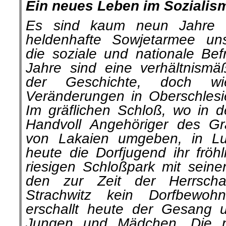
Ein neues Leben im Sozialis
Es sind kaum neun Jahre 
heldenhafte Sowjetarmee un
die soziale und nationale Bef
Jahre sind eine verhältnismä
der Geschichte, doch w
Veränderungen in Oberschlesi
Im gräf­lichen Schloß, wo in 
Handvoll Angehöriger des Gr
von Lakaien umgeben, in Lux
heute die Dorfjugend ihr fröh
riesigen Schloßpark mit seine
den zur Zeit der Herrsch
Strachwitz kein Dorfbewohn
erschallt heute der Gesang
Jungen und Mädchen. Die ne