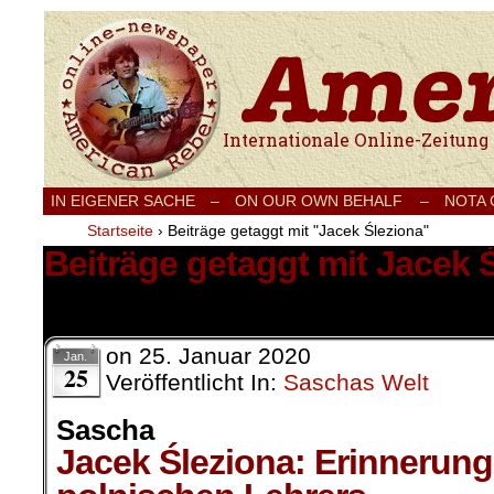
Internationale Onlinezeitung für Frieden
IN EIGENER SACHE
–
ON OUR OWN BEHALF –
NOTA
Startseite
›
Beiträge getaggt mit "Jacek Śleziona"
Beiträge getaggt mit Jacek 
1 Ergebnis.
on
25. Januar 2020
Jan.
25
Veröffentlicht In:
Saschas Welt
Sascha
Jacek Śleziona: Erinnerung