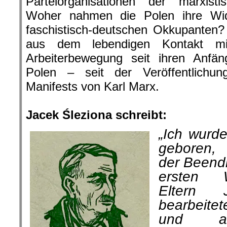
Parteiorganisationen der marxisti
Woher nahmen die Polen ihre Wid
faschistisch-deutschen Okkupanten?
aus dem lebendigen Kontakt mi
Arbeiterbewegung seit ihren Anfä
Polen – seit der Veröffentlichu
Manifests von Karl Marx.
.
Jacek Śleziona schreibt:
„Ich wurd
ge­boren
der Beend
ersten W
Eltern
bearbeitet
und an