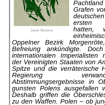
Pachtlan
Grafen vo
deutsche
ersten W
hatten,
Jacek Śleziona
einheim
Oppelner Bezirk Morgenröte
Befreiung ankündigte. Doc
internationalen Imperialisten
der Vereinigten Staaten von Am
Spitze und die verräterische H
Regie­rung verw
Abstimmungsergebnisse in Ob
gunsten Polens ausgefallen w
Deshalb griffen die Oberschle
zu den Waffen. Polen – ob jun