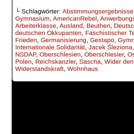
└ Schlagwörter:
Abstimmungsergebnisse
Gymnasium
,
AmericanRebel
,
Anwerbung
Arbeiterklasse
,
Ausland
,
Beuthen
,
Deutsc
deutschen Okkupanten
,
Faschistischer Te
Frieden
,
Germanisierung
,
Gestapo
,
Gymn
Internationale Solidarität
,
Jacek Śleziona
NSDAP
,
Oberschlesien
,
Oberschlesier
,
Os
Polen
,
Reichskanzler
,
Sascha
,
Wider den
Widerstandskraft
,
Wohnhaus