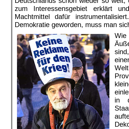
Deutschlands schon wieder so weit, d
zum Interessensgebiet erklärt u
Machtmittel dafür instrumentalisie
Demokratie geworden, muss man sich
Wi
Äuß
sin
eine
Welt
Prov
kle
einl
in 
Staa
auft
Dek