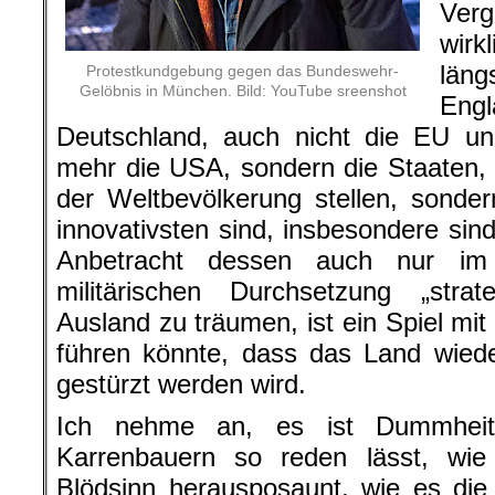
Verg
wirk
läng
Protestkundgebung gegen das Bundeswehr-
Gelöbnis in München. Bild: YouTube sreenshot
Eng
Deutschland, auch nicht die EU un
mehr die USA, sondern die Staaten, d
der Weltbevölkerung stellen, sonde
innovativsten sind, insbesondere sin
Anbetracht dessen auch nur im 
militärischen Durchsetzung „strat
Ausland zu träumen, ist ein Spiel mi
führen könnte, dass das Land wied
gestürzt werden wird.
Ich nehme an, es ist Dummheit
Karrenbauern so reden lässt, wie
Blödsinn herausposaunt, wie es die „