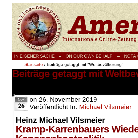
Internationale Onlinezeitung für Frieden
IN EIGENER SACHE
–
ON OUR OWN BEHALF –
NOTA
Startseite
›
Beiträge getaggt mit "Weltbevölkerung"
Beiträge getaggt mit Weltb
1 Ergebnis.
on
26. November 2019
Nov.
26
Veröffentlicht In:
Michael Vilsmeier
Heinz Michael Vilsmeier
Kramp-Karrenbauers Wiede