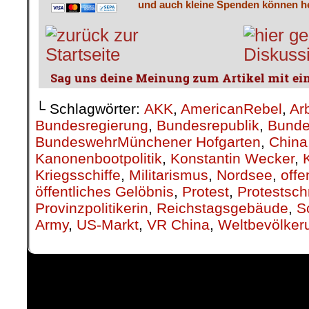
und auch kleine Spenden können he
└ Schlagwörter:
AKK
,
AmericanRebel
,
Ar
Bundesregierung
,
Bundesrepublik
,
Bunde
BundeswehrMünchener Hofgarten
,
China
Kanonenbootpolitik
,
Konstantin Wecker
,
Kriegsschiffe
,
Militarismus
,
Nordsee
,
off
öffentliches Gelöbnis
,
Protest
,
Protestsch
Provinzpolitikerin
,
Reichstagsgebäude
,
S
Army
,
US-Markt
,
VR China
,
Weltbevölker