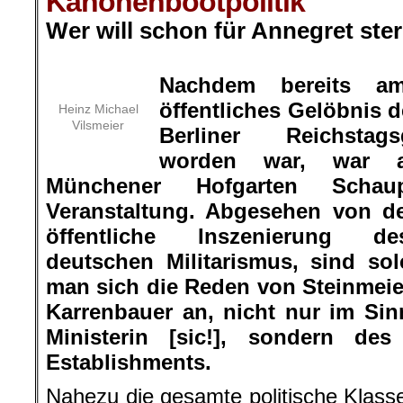
Kanonenbootpolitik
Wer will schon für Annegret ste
.
Nachdem bereits a
öffentliches Gelöbnis
Heinz Michael
Vilsmeier
Berliner Reichstag
worden war, war 
Münchener Hofgarten Schaup
Veranstaltung. Abgesehen von d
öffentliche Inszenierung de
deutschen Militarismus, sind so
man sich die Reden von Steinmei
Karrenbauer an, nicht nur im Sin
Ministerin [sic!], sondern des
Establishments.
Nahezu die gesamte politische Klasse