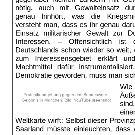
nötig, auch mit Gewalteinsatz d
genau hinhört, was die Kriegsmi
versteht man, dass es ihr genau da
Einsatz militärischer Gewalt zur D
Interessen. – Offensichtlich ist
Deutschlands schon wieder so weit, d
zum Interessensgebiet erklärt u
Machtmittel dafür instrumentalisie
Demokratie geworden, muss man sich
Wi
Äuß
Protestkundgebung gegen das Bundeswehr-
Gelöbnis in München. Bild: YouTube sreenshot
sin
eine
Weltkarte wirft: Selbst dieser Provinz
Saarland müsste einleuchten, dass 