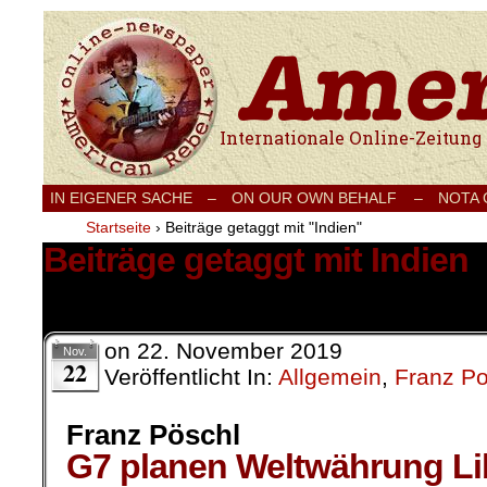
Internationale Onlinezeitung für Frieden
IN EIGENER SACHE
–
ON OUR OWN BEHALF –
NOTA
Startseite
›
Beiträge getaggt mit "Indien"
Beiträge getaggt mit Indien
5 Ergebnisse.
on
22. November 2019
Nov.
22
Veröffentlicht In:
Allgemein
,
Franz P
Franz Pöschl
G7 planen Weltwährung Li