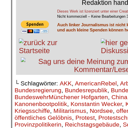
Redaktion hand
Dieses Werk ist lizenziert unter einer C
Nicht kommerziell – Keine Bearbeitungen 
Auch linker Journalismus ist nicht 
und auch kleine Spenden können he
└ Schlagwörter:
AKK
,
AmericanRebel
,
Ar
Bundesregierung
,
Bundesrepublik
,
Bunde
BundeswehrMünchener Hofgarten
,
China
Kanonenbootpolitik
,
Konstantin Wecker
,
Kriegsschiffe
,
Militarismus
,
Nordsee
,
off
öffentliches Gelöbnis
,
Protest
,
Protestsch
Provinzpolitikerin
,
Reichstagsgebäude
,
S