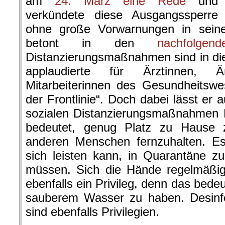
am
24. März eine Rede
und
verkündete diese Ausgangssperre
ohne große Vorwarnungen in sein
betont in den
nachfolge
Distanzierungsmaßnahmen sind in dies
applaudierte für Ärztinnen, Ä
Mitarbeiterinnen des Gesundheitswe
der Frontlinie“. Doch dabei lässt er 
sozialen Distanzierungsmaßnahmen P
bedeutet, genug Platz zu Hause
anderen Menschen fernzuhalten. E
sich leisten kann, in Quarantäne z
müssen. Sich die Hände regelmäßig
ebenfalls ein Privileg, denn das bed
sauberem Wasser zu haben. Desinfe
sind ebenfalls Privilegien.