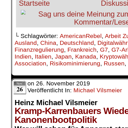
└ Schlagwörter:
AmericanRebel
,
Arbeit Z
Ausland
,
China
,
Deutschland
,
Digitalwäh
Finanzregulierung
,
Frankreich
,
G7
,
G7-Ar
Indien
,
Italien
,
Japan
,
Kanada
,
Kryptowä
Association
,
Risikominimierung
,
Russen
,
on
26. November 2019
Nov.
26
Veröffentlicht In:
Michael Vilsmeier
Heinz Michael Vilsmeier
Kramp-Karrenbauers Wiede
Kanonenbootpolitik