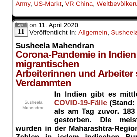
Army
,
US-Markt
,
VR China
,
Weltbevölker
on
11. April 2020
Apr.
11
Veröffentlicht In:
Allgemein
,
Susheel
Susheela Mahendran
Corona-Pandemie in Indien
migrantischen
Arbeiterinnen und Arbeiter 
Verdammten
In Indien gibt es mittl
COVID-19-Fälle
(Stand: 
Susheela
Mahendran
als am Tag zuvor. 183
gestorben. Die meist
wurden in der Maharashtra-Region 
Zahlen in jedem indischen B