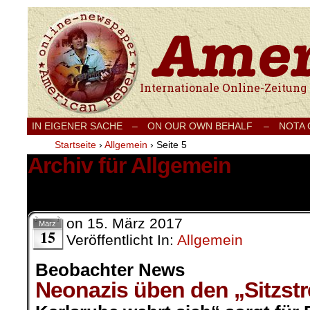
Internationale Onlinezeitung für Frieden
IN EIGENER SACHE
–
ON OUR OWN BEHALF –
NOTA
Startseite
›
Allgemein
›
Seite 5
Archiv für Allgemein
839 Ergebnisse.
on
15. März 2017
März
15
Veröffentlicht In:
Allgemein
Beobachter News
Neonazis üben den „Sitzstr