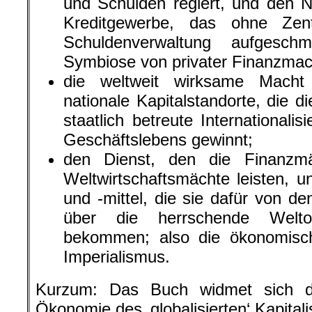
und Schulden regiert, und den N
Kreditgewerbe, das ohne Zent
Schuldenverwaltung aufgesch
Symbiose von privater Finanzmach
die weltweit wirksame Macht 
nationale Kapitalstandorte, die d
staatlich betreute Internationalis
Geschäftslebens gewinnt;
den Dienst, den die Finanzm
Weltwirtschaftsmächte leisten, u
und -mittel, die sie dafür von d
über die herrschende Welto
bekommen; also die ökonomis
Imperialismus.
Kurzum: Das Buch widmet sich der
Ökonomie des ‚globalisierten‘ Kapital