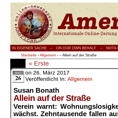
Internationale Onlinezeitung für Frieden
IN EIGENER SACHE
–
ON OUR OWN BEHALF –
NOTA
Startseite
›
Allgemein
›
– Allein auf der Straße
« Erste
on
26. März 2017
März
26
Veröffentlicht In:
Allgemein
Susan Bonath
Allein auf der Straße
Verein warnt: Wohnungslosigke
wächst. Zehntausende fallen au