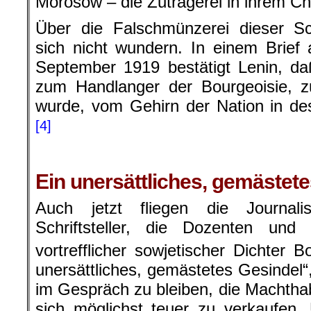
Morosow – die Zuträgerei in ihrem Ch
Über die Falschmünzerei dieser S
sich nicht wundern. In einem Brie
September 1919 bestätigt Lenin, daß 
zum Handlanger der Bourgeoisie, z
wurde, vom Gehirn der Nation in de
[4]
Ein unersättliches, gemästet
Auch jetzt fliegen die Journali
Schriftsteller, die Dozenten und
vortrefflicher sowjetischer Dichter
unersättliches, gemästetes Gesindel“, 
im Gespräch zu bleiben, die Machthab
sich möglichst teuer zu verkaufen