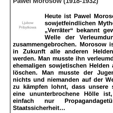
Pawel Morosow (1918-1932)
.
Heute ist Pawel Moros
sowjetfeindlichen Myth
Ljubow
Pribytkowa
„Verräter“ bekannt ge
Welle der Verleumdun
zusammengebrochen. Morosow ist
in Zukunft alle anderen Helden
werden. Man musste ihn verleumd
ehemaligen sowjetischen Helden
löschen. Man musste der Jugen
nichts und niemanden auf der Wel
zu kämpfen lohnt, dass unsere 
eine ununterbrochene Hölle ist
einfach nur Propagandaget
Staatssicherheit…