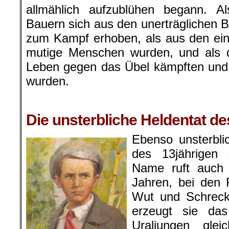
allmählich aufzublühen begann. Al
Bauern sich aus den unerträglichen 
zum Kampf erhoben, als aus den ei
mutige Menschen wurden, und als d
Leben gegen das Übel kämpften und 
wurden.
Die unsterbliche Heldentat 
Ebenso unsterbli
des 13jährigen
Name ruft auch j
Jahren, bei den 
Wut und Schreck
erzeugt sie da
Uraljungen glei