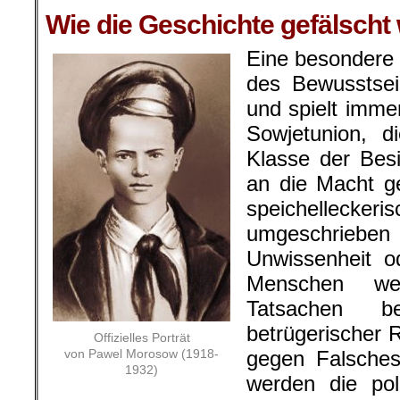
Wie die Geschichte gefälscht 
Eine besondere 
des Bewusstsei
und spielt imme
Sowjetunion, d
Klasse der Besi
an die Macht 
speichelleck
umgeschrieben 
Unwissenheit o
Menschen wer
Tatsachen b
betrügerischer 
Offizielles Porträt
von Pawel Morosow (1918-
gegen Falsches
1932)
werden die poli