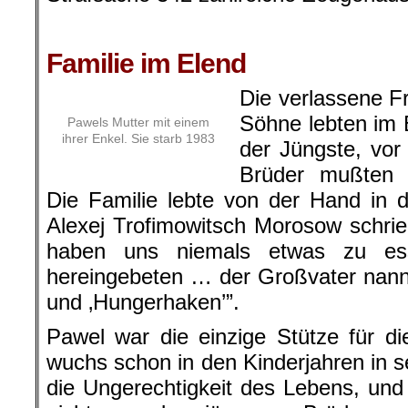
Familie im Elend
Die verlassene F
Söhne lebten im 
Pawels Mutter mit einem
ihrer Enkel. Sie starb 1983
der Jüngste, vor
Brüder mußten a
Die Familie lebte von der Hand in
Alexej Trofimowitsch Morosow schrie
haben uns niemals etwas zu es
hereingebeten … der Großvater nann
und ‚Hungerhaken’”.
Pawel war die einzige Stütze für d
wuchs schon in den Kinderjahren in s
die Ungerechtigkeit des Lebens, un