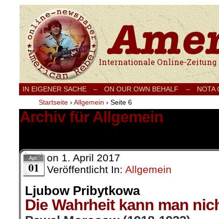
Internationale Onlinezeitung für Frieden
IN EIGENER SACHE
–
ON OUR OWN BEHALF –
NOTA
Startseite
›
Allgemein
›
Seite 6
Archiv für Allgemein
839 Ergebnisse.
on
1. April 2017
Apr.
01
Veröffentlicht In:
Allgemein
Ljubow Pribytkowa
Die Wahrheit kann man nich