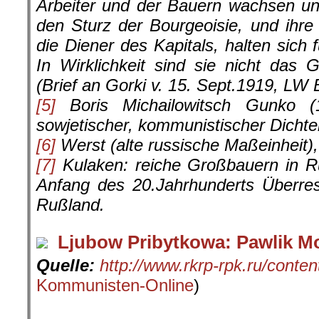
Arbeiter und der Bauern wachsen un
den Sturz der Bourgeoisie, und ihre H
die Diener des Kapitals, halten sich 
In Wirklichkeit sind sie nicht das 
(Brief an Gorki v. 15. Sept.1919, LW B
[5]
Boris Michailowitsch Gunko (
sowjetischer, kommunistischer Dichte
[6]
Werst (alte russische Maßeinheit)
[7]
Kulaken: reiche Großbauern in R
Anfang des 20.Jahrhunderts Überres
Rußland.
Ljubow Pribytkowa: Pawlik 
Quelle:
http://www.rkrp-rpk.ru/conten
Kommunisten-Online
)
.