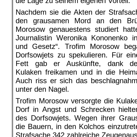
die Lage zu seinem eigenen Vorteil.
Nachdem sie die Akten der Strafsa
den grausamen Mord an den Brü
Morosow genauestens studiert hatte
Journalistin Weronika Kononenko in
und Gesetz“. Trofim Morosow beg
Dorfsowjets zu spekulieren. Für ei
Fett gab er Auskünfte, dank de
Kulaken freikamen und in die Heim
Auch riss er sich das beschlagnah
unter den Nagel.
Trofim Morosow versorgte die Kulak
Dorf in Angst und Schrecken hielte
des Dorfsowjets. Wegen ihrer Graus
die Bauern, in den Kolchos einzutret
Strafsache 342 zahlreiche Zeugenau